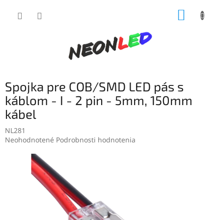
Prejsť
NÁKUP
na
obsah
KOŠÍK
Spojka pre COB/SMD LED pás s
káblom - I - 2 pin - 5mm, 150mm
kábel
NL281
Priemerné
Neohodnotené
Podrobnosti hodnotenia
hodnotenie
produktu
je
0,0
z
5
hviezdičiek.