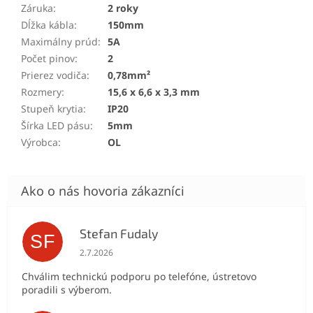
Záruka
:
2 roky
Dĺžka kábla
:
150mm
Maximálny prúd
:
5A
Počet pinov
:
2
Prierez vodiča
:
0,78mm²
Rozmery
:
15,6 x 6,6 x 3,3 mm
Stupeň krytia
:
IP20
Šírka LED pásu
:
5mm
Výrobca
:
OL
Stefan Fudaly
SF
Hodnotenie obchodu je 5 z 5 hviezdičiek.
2.7.2026
Chválim technickú podporu po telefóne, ústretovo
poradili s výberom.