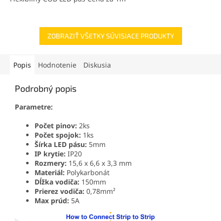
ZOBRAZIŤ VŠETKY SÚVISIACE PRODUKTY
Popis
Hodnotenie
Diskusia
Podrobný popis
Parametre:
Počet pinov:
2ks
Počet spojok:
1ks
Šírka LED pásu:
5mm
IP krytie:
IP20
Rozmery:
15,6 x 6,6 x 3,3 mm
Materiál:
Polykarbonát
Dĺžka vodiča:
150mm
Prierez vodiča:
0,78mm²
Max prúd:
5A