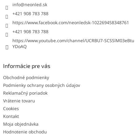
i
info
@
neonled.sk
e
+421 908 783 788
https://www.facebook.com/neonledsk-102269458348761
+421 908 783 788
https://www.youtube.com/channel/UCRBU7-SCSSlM03eBtu
YDoAQ
Informácie pre vás
Obchodné podmienky
Podmienky ochrany osobných údajov
Reklamačný poriadok
Vrátenie tovaru
Cookies
Kontakt
Moja objednávka
Hodnotenie obchodu