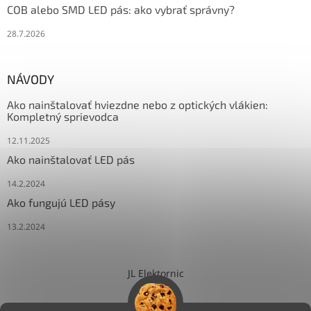
COB alebo SMD LED pás: ako vybrať správny?
28.7.2026
NÁVODY
Ako nainštalovať hviezdne nebo z optických vlákien:
Kompletný sprievodca
12.11.2025
Ako nainštalovať LED pás
14.2.2024
Ako fungujú LED pásy
13.2.2024
JL Elektornic