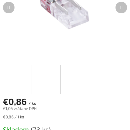
€0,86
/ ks
€1,06 vrátane DPH
Jednotková
€0,86 / 1 ks
cena:
Skladom
(73 ks)