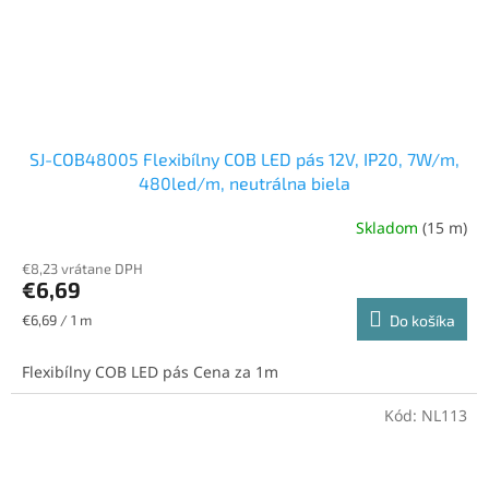
SJ-COB48005 Flexibílny COB LED pás 12V, IP20, 7W/m,
480led/m, neutrálna biela
Skladom
(15 m)
€8,23 vrátane DPH
€6,69
Jednotková
€6,69 / 1 m
Do košíka
cena:
Flexibílny COB LED pás Cena za 1m
Kód:
NL113