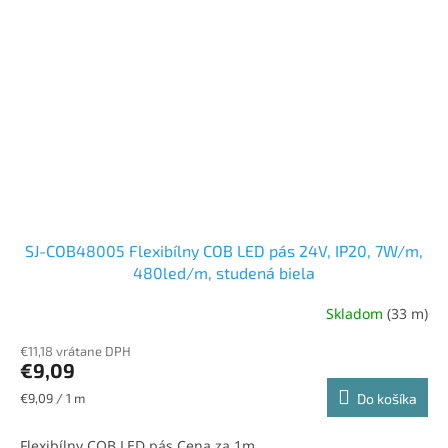
SJ-COB48005 Flexibílny COB LED pás 24V, IP20, 7W/m,
480led/m, studená biela
Skladom
(33 m)
€11,18 vrátane DPH
€9,09
Jednotková
€9,09 / 1 m
Do košíka
cena:
Flexibílny COB LED pás Cena za 1m