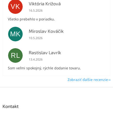
Viktória Križová
VK
Hodnotenie obchodu je 5 z 5 hviezdičiek.
16.5.2026
Všetko prebehlo v poriadku.
Miroslav Kováčik
MK
Hodnotenie obchodu je 5 z 5 hviezdičiek.
10.5.2026
Rastislav Lavrík
RL
Hodnotenie obchodu je 5 z 5 hviezdičiek.
13.4.2026
Som veľmi spokojný, rýchle dodanie tovaru.
Zobraziť ďalšie recenzie
Z
á
p
ä
Kontakt
t