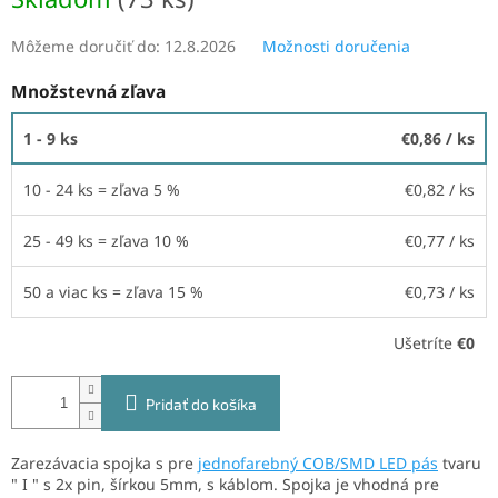
Môžeme doručiť do:
12.8.2026
Možnosti doručenia
Množstevná zľava
1 - 9 ks
€0,86
/ ks
10 - 24 ks = zľava 5 %
€0,82
/ ks
25 - 49 ks = zľava 10 %
€0,77
/ ks
50 a viac ks = zľava 15 %
€0,73
/ ks
Ušetríte
€0
Pridať do košíka
Zarezávacia spojka s pre
jednofarebný COB/SMD LED pás
tvaru
" I " s 2x pin, šírkou 5mm, s káblom. Spojka je vhodná pre