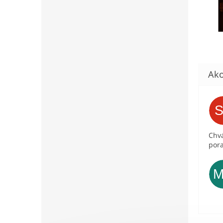
Chvá
pora