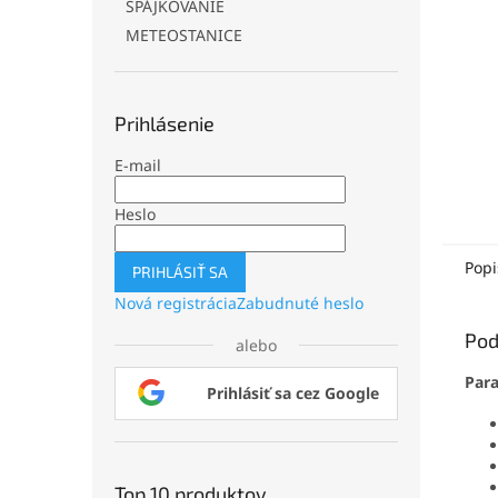
SPÁJKOVANIE
METEOSTANICE
Prihlásenie
E-mail
Heslo
Popi
PRIHLÁSIŤ SA
Nová registrácia
Zabudnuté heslo
Pod
alebo
Par
Prihlásiť sa cez Google
Top 10 produktov