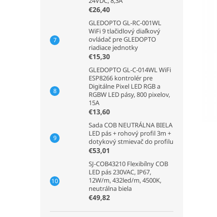
24VDC, 8,3A
€26,40
GLEDOPTO GL-RC-001WL
WiFi 9 tlačidlový diaľkový
ovládač pre GLEDOPTO
riadiace jednotky
€15,30
GLEDOPTO GL-C-014WL WiFi
ESP8266 kontrolér pre
Digitálne Pixel LED RGB a
RGBW LED pásy, 800 pixelov,
15A
€13,60
Sada COB NEUTRÁLNA BIELA
LED pás + rohový profil 3m +
dotykový stmievač do profilu
€53,01
SJ-COB43210 Flexibílny COB
LED pás 230VAC, IP67,
12W/m, 432led/m, 4500K,
neutrálna biela
€49,82