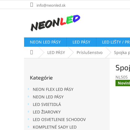
Prejsť
info@neonled.sk
na
obsah
NEON LED PÁSY
LED PÁSY
LED LIŠTY / P
Domov
LED PÁSY
Príslušenstvo
Spojka p
B
Spoj
o
Preskočiť
č
Kategórie
NL505
kategórie
n
Novin
ý
NEON FLEX LED PÁSY
p
NEON LED PÁSY
a
LED SVIETIDLÁ
n
e
LED ŽIAROVKY
l
LED OSVETLENIE SCHODOV
KOMPLETNÉ SADY LED