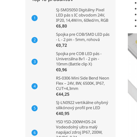
SJ-SMD5050 Digitálny Pixel
LED pás s IC obvodom 24V,
IP20, 14,4W/m, 60led/m, RGB
€6,80
Spojka pre COB/SMD LED pás
- L - 2 pin - 5mm, rohová
€0,72
Spojka pre COB LED pás -
Univerzálna 8v1 - 2 pin -
10mm (Battle clip X)
€0,96
RS-0306 Mini Side Bend Neon
Flex – 24V, 8W, 6500K, IP67,
CUT=4,3mm
€44,25
SJ-LN0922 vertikálne ohybný
silikónový profil pre LED
€40,95
YSD YSD-200WHDS-24
Vodeodolný ultra malý
napájací zdroj IP67, 200W,