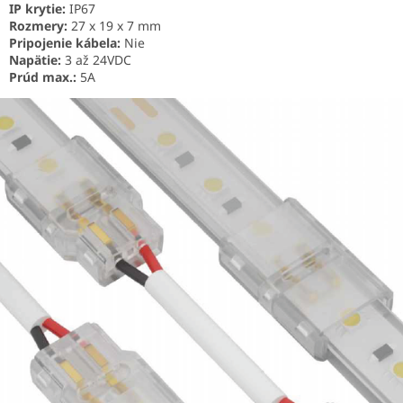
IP krytie:
IP67
Rozmery:
27 x 19 x 7 mm
Pripojenie kábela:
Nie
Napätie:
3 až 24VDC
Prúd max.:
5A