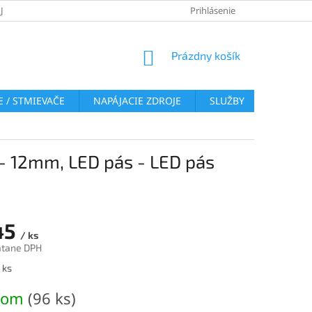
JOV
REKLAMAČNÝ PORIADOK
VRÁTENIE TOVARU
Prihlásenie
COOKI
NÁKUPNÝ
Prázdny košík
KOŠÍK
 / STMIEVAČE
NAPÁJACIE ZDROJE
SLUŽBY
BLOG
in - 12mm, LED pás - LED pás
45
/ ks
átane DPH
ová
 ks
dom
(96 ks)