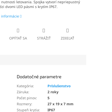
 nutnosti letovania. Spojka vytvorí nepriepustný
zi dvomi LED pásmi s krytím IP67.
 informácie
OPÝTAŤ SA
STRÁŽIŤ
ZDIEĽAŤ
Dodatočné parametre
Kategória
:
Príslušenstvo
Záruka
:
2 roky
Počet pinov
:
5
Rozmery
:
27 x 19 x 7 mm
Stupeň krytia
:
IP67