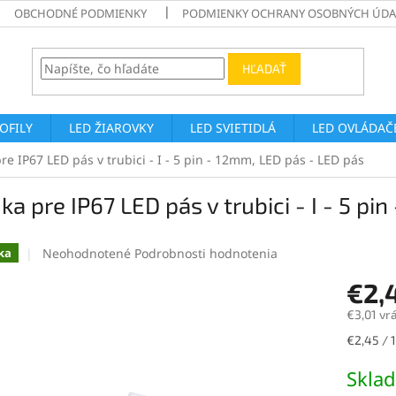
OBCHODNÉ PODMIENKY
PODMIENKY OCHRANY OSOBNÝCH ÚDA
HĽADAŤ
ROFILY
LED ŽIAROVKY
LED SVIETIDLÁ
LED OVLÁDAČE
re IP67 LED pás v trubici - I - 5 pin - 12mm, LED pás - LED pás
ka pre IP67 LED pás v trubici - I - 5 p
Priemerné
Neohodnotené
Podrobnosti hodnotenia
ka
hodnotenie
€2,
produktu
je
€3,01 vr
0,0
z
Jednotk
€2,45 / 1
5
cena:
hviezdičiek.
Skla