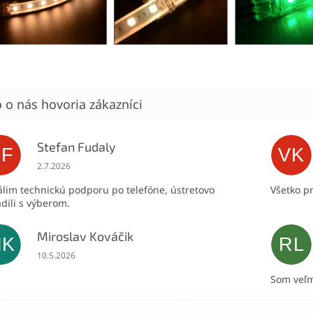
Stefan Fudaly
SF
VK
Hodnotenie obchodu je 5 z 5 hviezdičiek.
2.7.2026
lim technickú podporu po telefóne, ústretovo
Všetko p
dili s výberom.
Miroslav Kováčik
MK
RL
Hodnotenie obchodu je 5 z 5 hviezdičiek.
10.5.2026
Som veľm