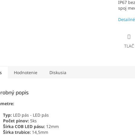
IP67 bez
spoj med
Detailné
TLAČ
s
Hodnotenie
Diskusia
robný popis
ametre:
Typ:
LED pás - LED pás
Počet pinov:
5ks
Šírka COB LED pásu:
12mm
Šírka trubice:
14,5mm