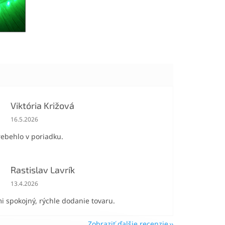
Viktória Križová
Hodnotenie obchodu je 5 z 5 hviezdičiek.
16.5.2026
rebehlo v poriadku.
Rastislav Lavrík
Hodnotenie obchodu je 5 z 5 hviezdičiek.
13.4.2026
i spokojný, rýchle dodanie tovaru.
Zobraziť ďalšie recenzie