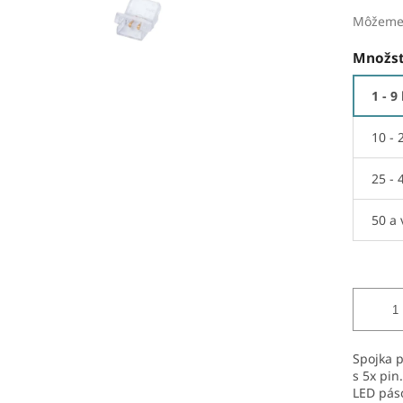
Môžeme 
Množst
1 - 9
10 - 
25 - 
50 a 
Spojka 
s 5x pin
LED páso