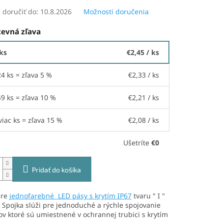
doručiť do:
10.8.2026
Možnosti doručenia
evná zľava
 ks
€2,45
/ ks
24 ks = zľava 5 %
€2,33
/ ks
49 ks = zľava 10 %
€2,21
/ ks
viac ks = zľava 15 %
€2,08
/ ks
Ušetríte
€0
Pridať do košíka
pre
jednofarebné LED pásy s krytím IP67
tvaru " I "
. Spojka slúži pre jednoduché a rýchle spojovanie
v ktoré sú umiestnené v ochrannej trubici s krytím