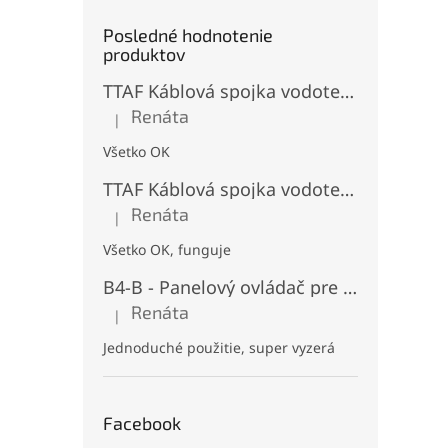
Posledné hodnotenie
produktov
TTAF Káblová spojka vodotesná IP68, Typu "T" , 3 pinová, 20A, 2,5mm², M20
Renáta
|
Hodnotenie produktu je 5 z 5 hviezdičiek.
Všetko OK
TTAF Káblová spojka vodotesná IP68, "I" Priama, 3 pinová, 20A, 2,5mm², M20
Renáta
|
Hodnotenie produktu je 5 z 5 hviezdičiek.
Všetko OK, funguje
B4-B - Panelový ovládač pre RGB+CCT LED, Čierny, Batériový 2xAAA (3V), Magnetický, RF 2,4GHz, 4 zóny
Renáta
|
Hodnotenie produktu je 5 z 5 hviezdičiek.
Jednoduché použitie, super vyzerá
Facebook