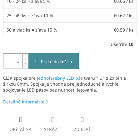
10 - 24 ks = zľava 5 %
€0,66
/ ks
25 - 49 ks = zľava 10 %
€0,62
/ ks
50 a viac ks = zľava 15 %
€0,59
/ ks
Ušetríte
€0
Pridať do košíka
CLIK spojka pre
jednofarebný LED pás
tvaru " L " s 2x pin a
šírkou 8mm. Spojka je vhodná pre jednoduché a rýchle
spojovanie LED pásov bez nutnosti letovania.
Detailné informácie
OPÝTAŤ SA
STRÁŽIŤ
ZDIEĽAŤ