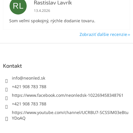
Rastislav Lavrík
RL
Hodnotenie obchodu je 5 z 5 hviezdičiek.
13.4.2026
Som veľmi spokojný, rýchle dodanie tovaru.
Zobraziť ďalšie recenzie
Z
á
p
ä
Kontakt
t
i
info
@
neonled.sk
e
+421 908 783 788
https://www.facebook.com/neonledsk-102269458348761
+421 908 783 788
https://www.youtube.com/channel/UCRBU7-SCSSlM03eBtu
YDoAQ