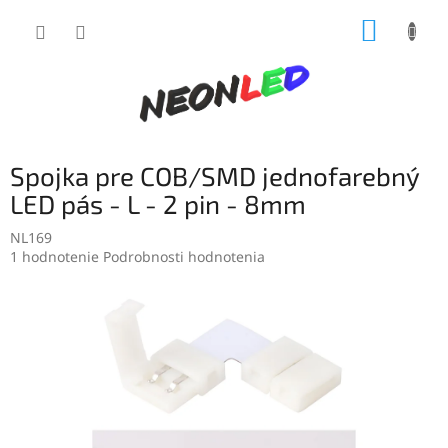
Prejsť
NÁKUP
na
obsah
KOŠÍK
Spojka pre COB/SMD jednofarebný
LED pás - L - 2 pin - 8mm
NL169
Priemerné
1 hodnotenie
Podrobnosti hodnotenia
hodnotenie
produktu
je
5,0
z
5
hviezdičiek.