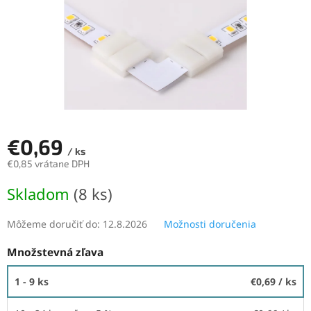
€0,69
/ ks
€0,85 vrátane DPH
Jednotková
Skladom
(8 ks)
cena:
Môžeme doručiť do:
12.8.2026
Možnosti doručenia
Množstevná zľava
1 - 9 ks
€0,69
/ ks