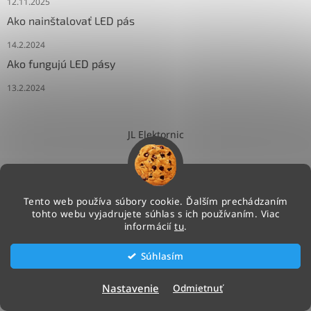
12.11.2025
Ako nainštalovať LED pás
14.2.2024
Ako fungujú LED pásy
13.2.2024
JL Elektornic
Tento web používa súbory cookie. Ďalším prechádzaním
tohto webu vyjadrujete súhlas s ich používaním. Viac
Vytvoril Shoptet
informácií
tu
.
Súhlasím
Copyright 2026
NEONLED.SK
. Všetky práva vyhradené.
Upraviť nastavenie cookies
Nastavenie
Odmietnuť