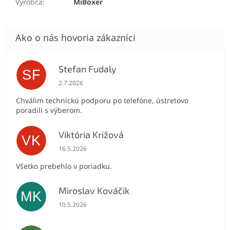
Výrobca
:
MiBoxer
Stefan Fudaly
SF
Hodnotenie obchodu je 5 z 5 hviezdičiek.
2.7.2026
Chválim technickú podporu po telefóne, ústretovo
poradili s výberom.
Viktória Križová
VK
Hodnotenie obchodu je 5 z 5 hviezdičiek.
16.5.2026
Všetko prebehlo v poriadku.
Miroslav Kováčik
MK
Hodnotenie obchodu je 5 z 5 hviezdičiek.
10.5.2026