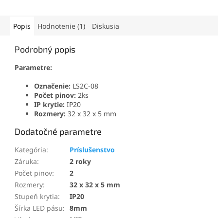
Popis
Hodnotenie (1)
Diskusia
Podrobný popis
Parametre:
Označenie:
LS2C-08
Počet pinov:
2ks
IP krytie:
IP20
Rozmery:
32 x 32 x 5 mm
Dodatočné parametre
Kategória
:
Príslušenstvo
Záruka
:
2 roky
Počet pinov
:
2
Rozmery
:
32 x 32 x 5 mm
Stupeň krytia
:
IP20
Šírka LED pásu
:
8mm