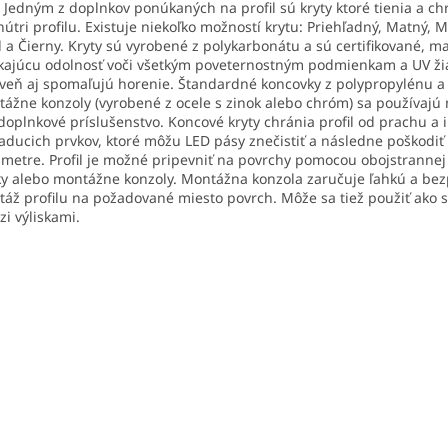
Jedným z doplnkov ponúkaných na profil sú kryty ktoré tienia a ch
nútri profilu. Existuje niekoľko možností krytu: Priehľadný, Matný, M
 a Čierny. Kryty sú vyrobené z polykarbonátu a sú certifikované, m
kajúcu odolnosť voči všetkým poveternostným podmienkam a UV ži
veň aj spomaľujú horenie. Štandardné koncovky z polypropylénu a
ážne konzoly (vyrobené z ocele s zinok alebo chróm) sa používajú n
doplnkové príslušenstvo. Koncové kryty chránia profil od prachu a 
aducich prvkov, ktoré môžu LED pásy znečistiť a následne poškodiť
metre. Profil je možné pripevniť na povrchy pomocou obojstrannej 
y alebo montážne konzoly. Montážna konzola zaručuje ľahkú a be
áž profilu na požadované miesto povrch. Môže sa tiež použiť ako 
i výliskami.