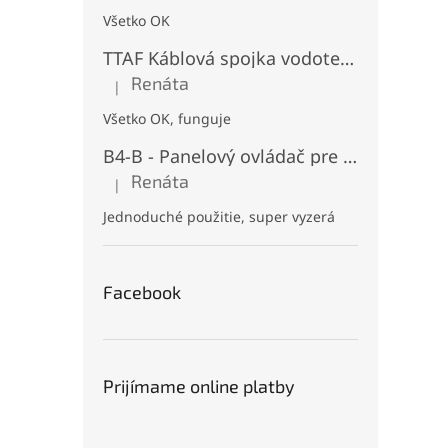
Všetko OK
TTAF Káblová spojka vodotesná IP68, "I" Priama, 3 pinová, 20A, 2,5mm², M20
Renáta
|
Hodnotenie produktu je 5 z 5 hviezdičiek.
Všetko OK, funguje
B4-B - Panelový ovládač pre RGB+CCT LED, Čierny, Batériový 2xAAA (3V), Magnetický, RF 2,4GHz, 4 zóny
Renáta
|
Hodnotenie produktu je 5 z 5 hviezdičiek.
Jednoduché použitie, super vyzerá
Facebook
Prijímame online platby