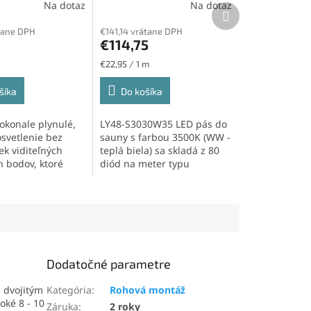
Na dotaz
Na dotaz
W/m, 574led/m,
80led/m
Ďalší
produkt
Water
tane DPH
€141,14 vrátane DPH
€114,75
Jednotková
€22,95 / 1 m
cena:
šíka
Do košíka
okonale plynulé,
LY48-S3030W35 LED pás do
osvetlenie bez
sauny s farbou 3500K (WW -
ek viditeľných
teplá biela) sa skladá z 80
h bodov, ktoré
diód na meter typu
káže...
SMD3030. Tento LED...
Dodatočné parametre
s dvojitým
Kategória
:
Rohová montáž
oké 8 - 10
Záruka
:
2 roky