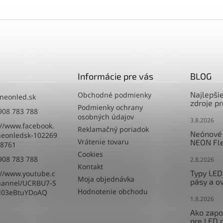
Informácie pre vás
BLOG
Najlepši
Obchodné podmienky
neonled.sk
zdroje p
Podmienky ochrany
908 783 788
osobných údajov
3.8.2026
://www.facebook.
Reklamačný poriadok
Neónové 
eonledsk-102269
Vrátenie tovaru
NEON Fle
8761
Cookies
908 783 788
2.8.2026
Kontakt
Typy LED
://www.youtube.c
Moja objednávka
pásy a o
hannel/UCRBU7-S
Hodnotenie obchodu
M03eBtuYDoAQ
1.8.2026
Ako zapoj
pre LED 