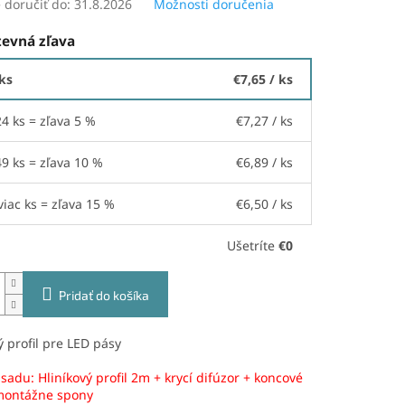
doručiť do:
31.8.2026
Možnosti doručenia
evná zľava
 ks
€7,65
/ ks
24 ks = zľava 5 %
€7,27
/ ks
49 ks = zľava 10 %
€6,89
/ ks
viac ks = zľava 15 %
€6,50
/ ks
Ušetríte
€0
Pridať do košíka
ý profil pre LED pásy
sadu: Hliníkový profil 2m + krycí difúzor + koncové
 montážne spony