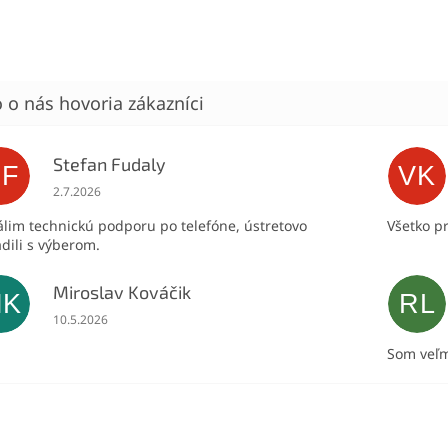
Stefan Fudaly
SF
VK
Hodnotenie obchodu je 5 z 5 hviezdičiek.
2.7.2026
lim technickú podporu po telefóne, ústretovo
Všetko p
dili s výberom.
Miroslav Kováčik
MK
RL
Hodnotenie obchodu je 5 z 5 hviezdičiek.
10.5.2026
Som veľm