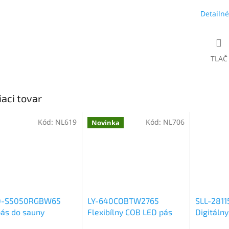
Detailné
TLAČ
iaci tovar
Kód:
NL619
Kód:
NL706
Novinka
0-S5050RGBW65
LY-640COBTW2765
SLL-281
ás do sauny
Flexibílny COB LED pás
Digitálny
6500K, 24V,
CCT (DW) 24V, IP65H,
CCT COB 