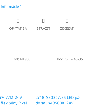
 informácie
OPÝTAŤ SA
STRÁŽIŤ
ZDIEĽAŤ
Kód:
NL950
Kód:
S-LY-48-35
1574W12-24V
LY48-S3030W35 LED pás
 flexibílny Pixel
do sauny 3500K, 24V,
LED pás 24V,
SMD3030 , IP65, 4,8W/m,