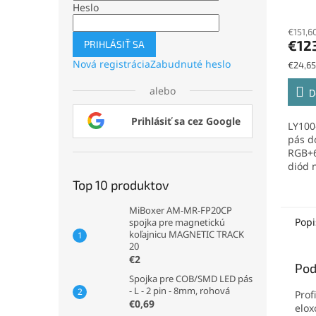
SMD5
Heslo
60le
€151,6
€12
PRIHLÁSIŤ SA
Nová registrácia
Zabudnuté heslo
Jednot
€24,65
cena:
alebo
D
Prihlásiť sa cez Google
LY10
pás d
RGB+6
diód 
SMD50
Top 10 produktov
je...
MiBoxer AM-MR-FP20CP
Popi
spojka pre magnetickú
koľajnicu MAGNETIC TRACK
20
€2
Pod
Spojka pre COB/SMD LED pás
- L - 2 pin - 8mm, rohová
Prof
€0,69
elox