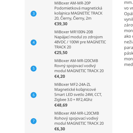
mm. 
MiBoxer AM-MR-20P
vo v
Podomietková magnetická
koľajnica MAGNETIC TRACK
Opál
20, Čierny, Čierny, 2m
vyni
€39,30
záro
mont
MiBoxer MR100N-20B
ako 
Napájací modul zo zdrojom
neži
48VDC / 100W pre MAGNETIC
TRACK 20
para
€25,50
pásk
mont
MiBoxer AM-MR-I20CMB
medz
Rovný spojovací vodivý
modul MAGNETIC TRACK 20
€4,20
MiBoxer MF2-24A-ZL
Magnetické koľajnicové
Smart LED svetlo 24W, CCT,
Zigbee 3.0 + RF2,4Ghz
€48,69
MiBoxer AM-MR-L20CMB
Rohový spojovací vodivý
modul MAGNETIC TRACK 20
€6,30