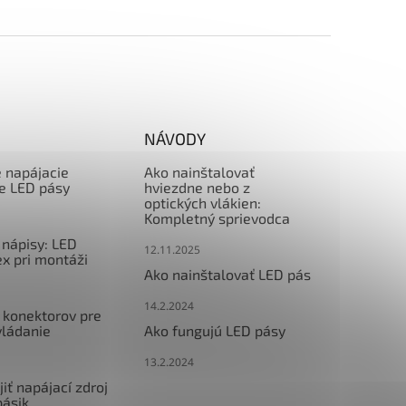
NÁVODY
e napájacie
Ako nainštalovať
re LED pásy
hviezdne nebo z
optických vlákien:
Kompletný sprievodca
nápisy: LED
12.11.2025
x pri montáži
Ako nainštalovať LED pás
14.2.2024
 konektorov pre
vládanie
Ako fungujú LED pásy
13.2.2024
iť napájací zdroj
pásik