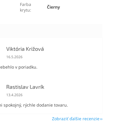
Farba
Čierny
krytu
:
Viktória Križová
Hodnotenie obchodu je 5 z 5 hviezdičiek.
16.5.2026
rebehlo v poriadku.
Rastislav Lavrík
Hodnotenie obchodu je 5 z 5 hviezdičiek.
13.4.2026
i spokojný, rýchle dodanie tovaru.
Zobraziť ďalšie recenzie