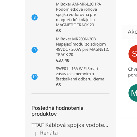
MiBoxer AM-MR-L20HPA
Podomietková rohová
spojka vodorovná pre
magnetickú koľajnicu
MAGNETIC TRACK 20
€8
MiBoxer MR200N-20B
Napájací modul zo zdrojom
48VDC / 200W pre MAGNETIC
TRACK 20
€37,40
SWE01 - 16A WiFi Smart
Chvá
zásuvka s meraním a
pora
štatistikami odberu, čierna
€8
Posledné hodnotenie
produktov
TTAF Káblová spojka vodotesná IP68, Typu "T" , 3 pinová, 20A, 2,5mm², M20
Renáta
|
Hodnotenie produktu je 5 z 5 hviezdičiek.