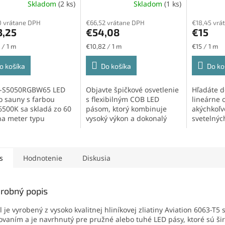
Skladom
(2 ks)
Skladom
(1 ks)
050 , IP65, 10W/m,
16W/m, 640led/m, 10mm
IP20, 12
d/m
Running 
0 vrátane DPH
€66,52 vrátane DPH
€18,45 vrá
3,25
€54,08
€15
ková
Jednotková
Jednotková
 / 1 m
€10,82 / 1 m
€15 / 1 m
cena:
cena:
o košíka
Do košíka
Do ko
0-S5050RGBW65 LED
Objavte špičkové osvetlenie
Hľadáte d
o sauny s farbou
s flexibilným COB LED
lineárne 
500K sa skladá zo 60
pásom, ktorý kombinuje
akýchkoľv
na meter typu
vysoký výkon a dokonalý
svetelnýc
50. Tento LED pás
vzhľad. Vďaka...
navyše do
s
Hodnotenie
Diskusia
robný popis
il je vyrobený z vysoko kvalitnej hliníkovej zliatiny Aviation 6063-T5 
ovaním a je navrhnutý pre pružné alebo tuhé LED pásy, ktoré sú šir