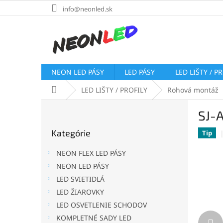
Prejsť
info@neonled.sk
na
obsah
NEON LED PÁSY
LED PÁSY
LED LIŠTY / P
Domov
LED LIŠTY / PROFILY
Rohová montáž
B
SJ-A
o
Preskočiť
č
Kategórie
kategórie
Tip
n
ý
NEON FLEX LED PÁSY
p
NEON LED PÁSY
a
LED SVIETIDLÁ
n
e
LED ŽIAROVKY
l
LED OSVETLENIE SCHODOV
KOMPLETNÉ SADY LED