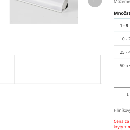
Môžeme 
Množst
1 - 9
10 - 
25 - 
50 a 
Hliníkov
Cena za 
kryty +