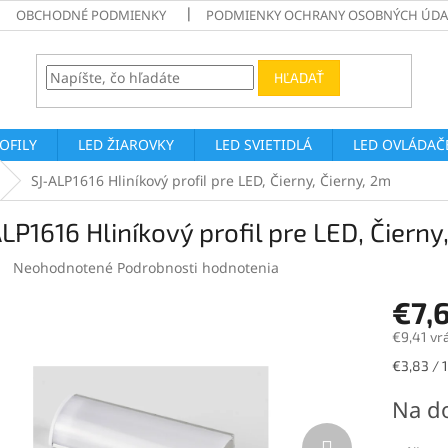
OBCHODNÉ PODMIENKY
PODMIENKY OCHRANY OSOBNÝCH ÚDA
HĽADAŤ
ROFILY
LED ŽIAROVKY
LED SVIETIDLÁ
LED OVLÁDAČE
SJ-ALP1616 Hliníkový profil pre LED, Čierny, Čierny, 2m
LP1616 Hliníkový profil pre LED, Čierny
Priemerné
Neohodnotené
Podrobnosti hodnotenia
hodnotenie
€7,
produktu
je
€9,41 vr
0,0
z
Jednotk
€3,83 / 
5
cena:
hviezdičiek.
Na d