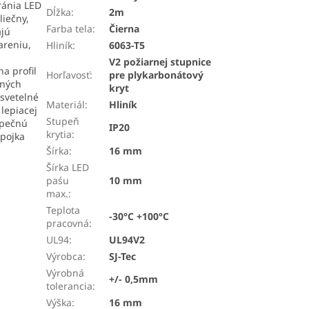
ránia LED
Dĺžka
:
2m
liečny,
Farba tela
:
Čierna
ajú
areniu,
Hliník
:
6063-T5
V2 požiarnej stupnice
a profil
Horľavosť
:
pre plykarbonátový
iných
kryt
 svetelné
Materiál
:
Hliník
lepiacej
Stupeň
zpečnú
IP20
krytia
:
spojka
Šírka
:
16 mm
Šírka LED
paśu
10 mm
max.
:
Teplota
-30°C +100°C
pracovná
:
UL94
:
UL94V2
Výrobca
:
SJ-Tec
Výrobná
+/- 0,5mm
tolerancia
:
Výška
:
16 mm