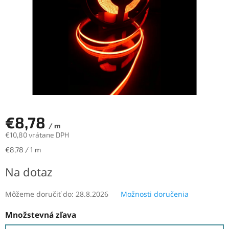
€8,78
/ m
€10,80 vrátane DPH
Jednotková
€8,78 / 1 m
cena:
Na dotaz
Môžeme doručiť do:
28.8.2026
Možnosti doručenia
Množstevná zľava