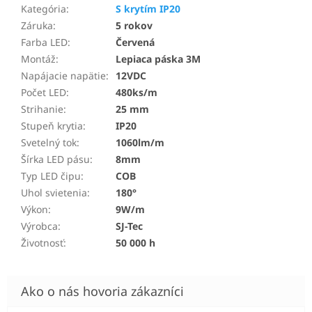
Kategória
:
S krytím IP20
Záruka
:
5 rokov
Farba LED
:
Červená
Montáž
:
Lepiaca páska 3M
Napájacie napätie
:
12VDC
Počet LED
:
480ks/m
Strihanie
:
25 mm
Stupeň krytia
:
IP20
Svetelný tok
:
1060lm/m
Šírka LED pásu
:
8mm
Typ LED čipu
:
COB
Uhol svietenia
:
180°
Výkon
:
9W/m
Výrobca
:
SJ-Tec
Životnosť
:
50 000 h