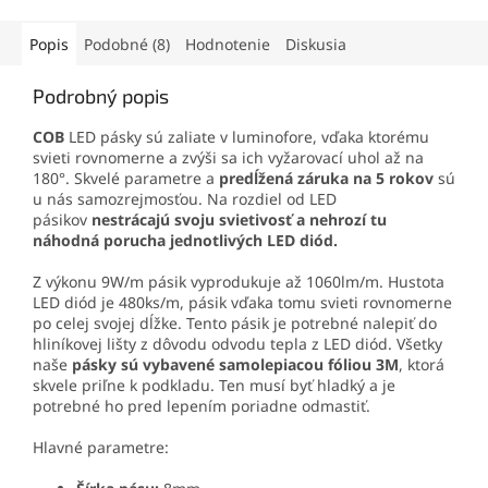
Popis
Podobné (8)
Hodnotenie
Diskusia
Podrobný popis
COB
LED pásky sú zaliate v luminofore, vďaka ktorému
svieti rovnomerne a zvýši sa ich vyžarovací uhol až na
180°. Skvelé parametre a
predĺžená záruka na 5 rokov
sú
u nás samozrejmosťou. Na rozdiel od LED
pásikov
nestrácajú svoju svietivosť a nehrozí tu
náhodná porucha jednotlivých LED diód.
Z výkonu 9W/m pásik vyprodukuje až 1060lm/m. Hustota
LED diód je 480ks/m, pásik vďaka tomu svieti rovnomerne
po celej svojej dĺžke. Tento pásik je potrebné nalepiť do
hliníkovej lišty
z dôvodu odvodu tepla z LED diód. Všetky
naše
pásky sú vybavené samolepiacou fóliou 3M
, ktorá
skvele priľne k podkladu. Ten musí byť hladký a je
potrebné ho pred lepením poriadne odmastiť.
Hlavné parametre: