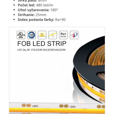
Šírka pásu:
8mm
Počet led:
480 led/m
Uhol vyžarovania:
180°
Strihanie:
25mm
Index podania farby:
Ra>90