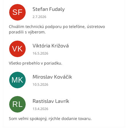
Stefan Fudaly
SF
Hodnotenie obchodu je 5 z 5 hviezdičiek.
2.7.2026
Chválim technickú podporu po telefóne, ústretovo
poradili s výberom.
Viktória Križová
VK
Hodnotenie obchodu je 5 z 5 hviezdičiek.
16.5.2026
Všetko prebehlo v poriadku.
Miroslav Kováčik
MK
Hodnotenie obchodu je 5 z 5 hviezdičiek.
10.5.2026
Rastislav Lavrík
RL
Hodnotenie obchodu je 5 z 5 hviezdičiek.
13.4.2026
Som veľmi spokojný, rýchle dodanie tovaru.