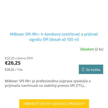
MiBoxer SPI-PA+: 4-kanálový zosilňovač a prijímač
signálu SPI (dosah až 100 m)
Skladom
(2 ks)
€32,29 vrátane DPH
€26,25
Jednotková
€26,25 / 1 ks
Do košíka
cena:
MiBoxer SPI-PA+ je profesionálna súprava vysielača a
prijímača navrhnutá na stabilný prenos SPI (TTL)...
ZOBRAZIŤ VŠETKY SÚVISIACE PRODUKTY