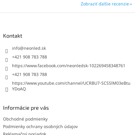
Zobraziť ďalšie recenzie
Z
á
p
ä
Kontakt
t
i
info
@
neonled.sk
e
+421 908 783 788
https://www.facebook.com/neonledsk-102269458348761
+421 908 783 788
https://www.youtube.com/channel/UCRBU7-SCSSlM03eBtu
YDoAQ
Informácie pre vás
Obchodné podmienky
Podmienky ochrany osobných údajov
Reklamačný poriadok