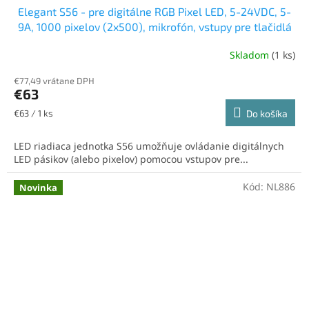
Elegant S56 - pre digitálne RGB Pixel LED, 5-24VDC, 5-
9A, 1000 pixelov (2x500), mikrofón, vstupy pre tlačidlá
Skladom
(1 ks)
€77,49 vrátane DPH
€63
Jednotková
€63 / 1 ks
Do košíka
cena:
LED riadiaca jednotka S56 umožňuje ovládanie digitálnych
LED pásikov (alebo pixelov) pomocou vstupov pre...
Kód:
NL886
Novinka