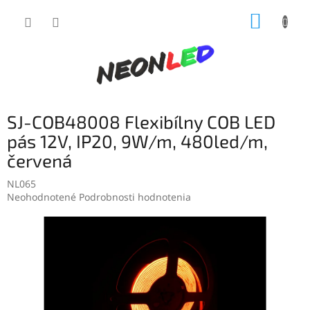
Prejsť
NÁKUP
na
obsah
KOŠÍK
SJ-COB48008 Flexibílny COB LED
pás 12V, IP20, 9W/m, 480led/m,
červená
NL065
Priemerné
Neohodnotené
Podrobnosti hodnotenia
hodnotenie
produktu
je
0,0
z
5
hviezdičiek.