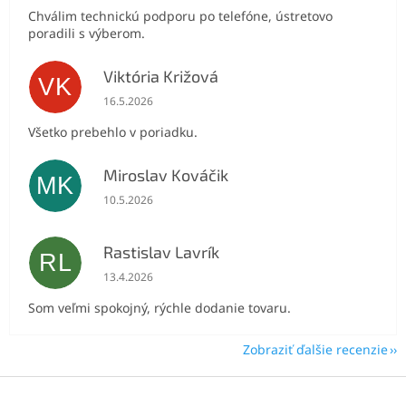
Chválim technickú podporu po telefóne, ústretovo
poradili s výberom.
Viktória Križová
VK
Hodnotenie obchodu je 5 z 5 hviezdičiek.
16.5.2026
Všetko prebehlo v poriadku.
Miroslav Kováčik
MK
Hodnotenie obchodu je 5 z 5 hviezdičiek.
10.5.2026
Rastislav Lavrík
RL
Hodnotenie obchodu je 5 z 5 hviezdičiek.
13.4.2026
Som veľmi spokojný, rýchle dodanie tovaru.
Zobraziť ďalšie recenzie
Z
á