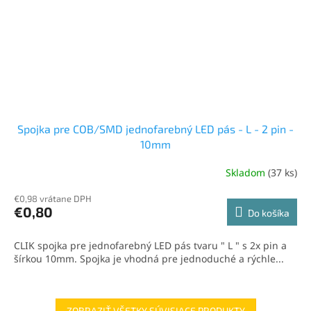
Spojka pre COB/SMD jednofarebný LED pás - L - 2 pin -
10mm
Skladom
(37 ks)
€0,98 vrátane DPH
€0,80
Do košíka
CLIK spojka pre jednofarebný LED pás tvaru " L " s 2x pin a
šírkou 10mm. Spojka je vhodná pre jednoduché a rýchle...
ZOBRAZIŤ VŠETKY SÚVISIACE PRODUKTY