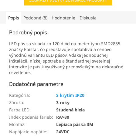
Popis
Podobné (8)
Hodnotenie
Diskusia
Podrobný popis
LED pás sa skladá zo 120 diód na meter typu SMD2835
značky Epistar, čo predstavuje spoľahlivú a cenovo
výhodnú variantu LED pásov. Vďaka jednoduchej
inštalácii, nízkej spotrebe a štandardnej svetelnej
intenzite je pásik využívaný predovšetkým na dekoračné
osvetlenie.
Dodatočné parametre
Kategória
:
S krytím IP20
Záruka
:
3 roky
Farba LED
:
Studená biela
Index podania farieb
:
RA>80
Montáž
:
Lepiaca páska 3M
Napájacie napätie
:
24VDC