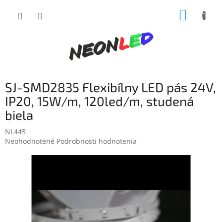
Prejsť
NÁKUP
na
obsah
KOŠÍK
SJ-SMD2835 Flexibílny LED pás 24V,
IP20, 15W/m, 120led/m, studená
biela
NL445
Priemerné
Neohodnotené
Podrobnosti hodnotenia
hodnotenie
produktu
je
0,0
z
5
hviezdičiek.