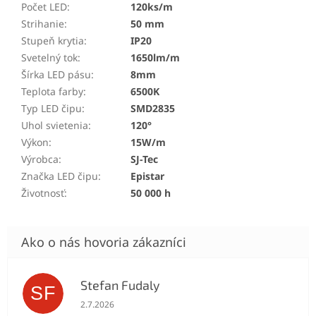
Počet LED
:
120ks/m
Strihanie
:
50 mm
Stupeň krytia
:
IP20
Svetelný tok
:
1650lm/m
Šírka LED pásu
:
8mm
Teplota farby
:
6500K
Typ LED čipu
:
SMD2835
Uhol svietenia
:
120°
Výkon
:
15W/m
Výrobca
:
SJ-Tec
Značka LED čipu
:
Epistar
Životnosť
:
50 000 h
Stefan Fudaly
SF
Hodnotenie obchodu je 5 z 5 hviezdičiek.
2.7.2026