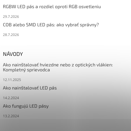
RGBW LED pás a rozdiel oproti RGB osvetleniu
29.7.2026
COB alebo SMD LED pás: ako vybrať správny?
28.7.2026
NÁVODY
Ako nainštalovať hviezdne nebo z optických vlákien:
Kompletný sprievodca
12.11.2025
Ako nainštalovať LED pás
14.2.2024
Ako fungujú LED pásy
13.2.2024