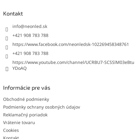
p
ä
Kontakt
t
i
info
@
neonled.sk
e
+421 908 783 788
https://www.facebook.com/neonledsk-102269458348761
+421 908 783 788
https://www.youtube.com/channel/UCRBU7-SCSSlM03eBtu
YDoAQ
Informácie pre vás
Obchodné podmienky
Podmienky ochrany osobných údajov
Reklamačný poriadok
Vrátenie tovaru
Cookies
Kontakt