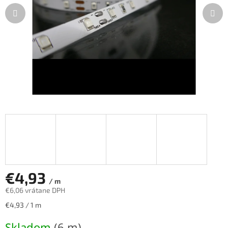
€4,93
/ m
€6,06 vrátane DPH
Jednotková
€4,93 / 1 m
cena:
Skladom
(6 m)