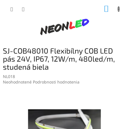
Prejsť
NÁKUP
na
obsah
KOŠÍK
SJ-COB48010 Flexibílny COB LED
pás 24V, IP67, 12W/m, 480led/m,
studená biela
NL018
Priemerné
Neohodnotené
Podrobnosti hodnotenia
hodnotenie
produktu
je
0,0
z
5
hviezdičiek.