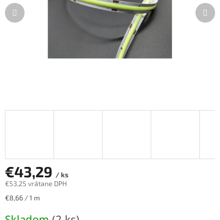
€43,29
/ ks
€53,25 vrátane DPH
Jednotková
€8,66 / 1 m
cena:
Skladom
(2 ks)