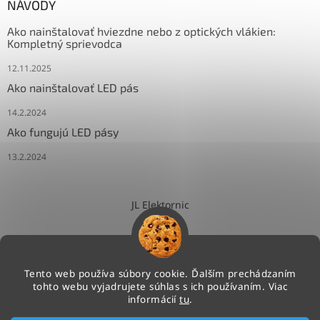
NÁVODY
Ako nainštalovať hviezdne nebo z optických vlákien:
Kompletný sprievodca
12.11.2025
Ako nainštalovať LED pás
14.2.2024
Ako fungujú LED pásy
13.2.2024
JL Elektornic
Tento web používa súbory cookie. Ďalším prechádzaním
tohto webu vyjadrujete súhlas s ich používaním. Viac
Vytvoril Shoptet
informácií
tu
.