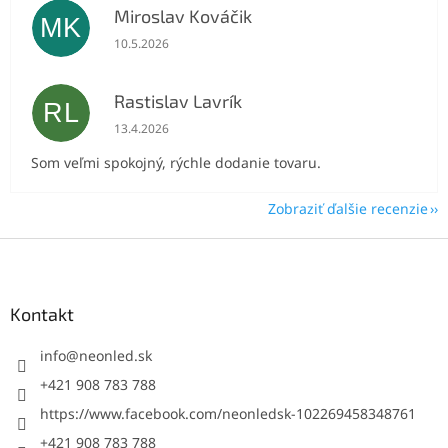
Miroslav Kováčik
MK
Hodnotenie obchodu je 5 z 5 hviezdičiek.
10.5.2026
Rastislav Lavrík
RL
Hodnotenie obchodu je 5 z 5 hviezdičiek.
13.4.2026
Som veľmi spokojný, rýchle dodanie tovaru.
Zobraziť ďalšie recenzie
Z
á
p
ä
Kontakt
t
i
info
@
neonled.sk
e
+421 908 783 788
https://www.facebook.com/neonledsk-102269458348761
+421 908 783 788