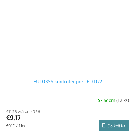
FUT035S kontrolér pre LED DW
Skladom
(12 ks)
€11,28 vrátane DPH
€9,17
Jednotková
€9,17 / 1 ks
Do košíka
cena: