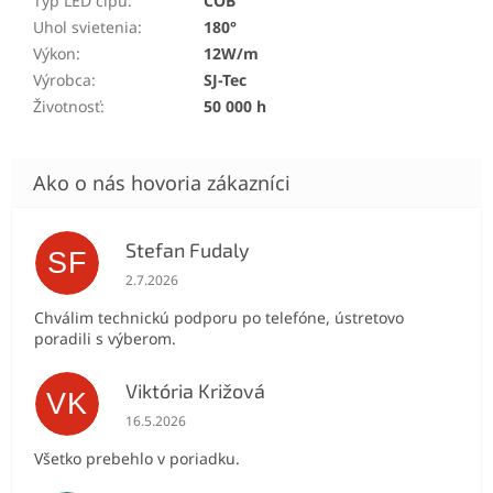
Typ LED čipu
:
COB
Uhol svietenia
:
180°
Výkon
:
12W/m
Výrobca
:
SJ-Tec
Životnosť
:
50 000 h
Stefan Fudaly
SF
Hodnotenie obchodu je 5 z 5 hviezdičiek.
2.7.2026
Chválim technickú podporu po telefóne, ústretovo
poradili s výberom.
Viktória Križová
VK
Hodnotenie obchodu je 5 z 5 hviezdičiek.
16.5.2026
Všetko prebehlo v poriadku.