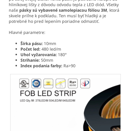
hliníkovej lišty
z dôvodu odvodu tepla z LED diód. Všetky
naše
pásky sú vybavené samolepiacou fóliou 3M
, ktorá
skvele priľne k podkladu. Ten musí byť hladký a je
potrebné ho pred lepením poriadne odmastiť.
Hlavné parametre:
Šírka pásu:
10mm
Počet led:
480 led/m
Uhol vyžarovania:
180°
Strihanie:
50mm
Index podania farby:
Ra>90