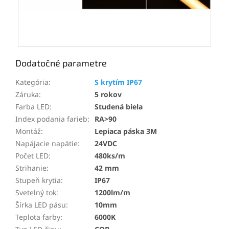
Dodatočné parametre
Kategória
:
S krytím IP67
Záruka
:
5 rokov
Farba LED
:
Studená biela
Index podania farieb
:
RA>90
Montáž
:
Lepiaca páska 3M
Napájacie napätie
:
24VDC
Počet LED
:
480ks/m
Strihanie
:
42 mm
Stupeň krytia
:
IP67
Svetelný tok
:
1200lm/m
Šírka LED pásu
:
10mm
Teplota farby
:
6000K