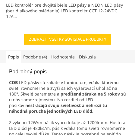
LED kontrolér pre dvojité biele LED pásy a NEON LED pásy
(bez diaľkového ovládania) LED kontrolér CCT 12-24VDC
12A...
ZOBRAZIŤ VŠETKY SÚVISIACE PRODUKTY
Popis
Podobné (4)
Hodnotenie
Diskusia
Podrobný popis
COB
LED pásky sú zaliate v luminofore, vďaka ktorému
svieti rovnomerne a zvýši sa ich vyžarovací uhol až na
180°. Skvelé parametre a
predĺžená záruka na 5 rokov
sú
u nás samozrejmosťou. Na rozdiel od LED
pásikov
nestrácajú svoju svietivosť a nehrozí tu
náhodná porucha jednotlivých LED diód.
Z výkonu 12W/m pásik vyprodukuje až 1200lm/m. Hustota
LED diód je 480ks/m, pásik vďaka tomu svieti rovnomerne
po celej svojej dĺžke. Tento pásik je potrebné nalepiť do