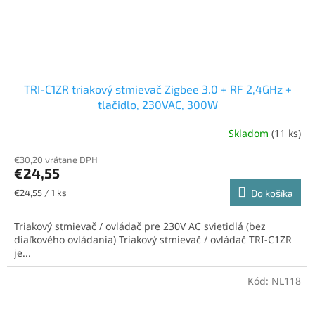
TRI-C1ZR triakový stmievač Zigbee 3.0 + RF 2,4GHz +
tlačidlo, 230VAC, 300W
Skladom
(11 ks)
€30,20 vrátane DPH
€24,55
Jednotková
€24,55 / 1 ks
Do košíka
cena:
Triakový stmievač / ovládač pre 230V AC svietidlá (bez
diaľkového ovládania) Triakový stmievač / ovládač TRI-C1ZR
je...
Kód:
NL118