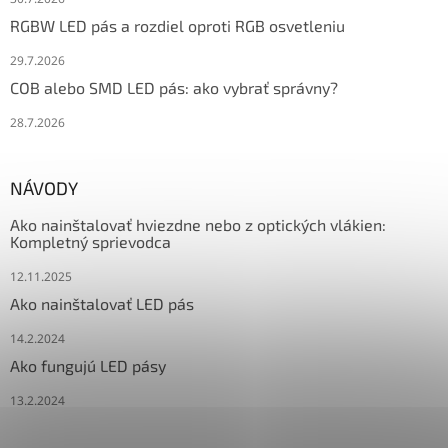
RGBW LED pás a rozdiel oproti RGB osvetleniu
29.7.2026
COB alebo SMD LED pás: ako vybrať správny?
28.7.2026
NÁVODY
Ako nainštalovať hviezdne nebo z optických vlákien:
Kompletný sprievodca
12.11.2025
Ako nainštalovať LED pás
14.2.2024
Ako fungujú LED pásy
13.2.2024