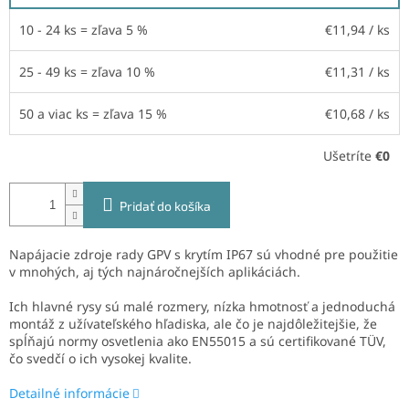
10 - 24 ks = zľava 5 %
€11,94
/ ks
25 - 49 ks = zľava 10 %
€11,31
/ ks
50 a viac ks = zľava 15 %
€10,68
/ ks
Ušetríte
€0
Pridať do košíka
Napájacie zdroje rady GPV s krytím IP67 sú vhodné pre použitie
v mnohých, aj tých najnáročnejších aplikáciách.
Ich hlavné rysy sú malé rozmery, nízka hmotnosť a jednoduchá
montáž z užívateľského hľadiska, ale čo je najdôležitejšie, že
spĺňajú normy osvetlenia ako EN55015 a sú certifikované TÜV,
čo svedčí o ich vysokej kvalite.
Detailné informácie