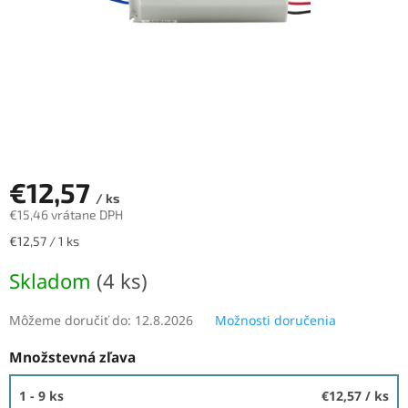
€12,57
/ ks
€15,46 vrátane DPH
Jednotková
€12,57 / 1 ks
cena:
Skladom
(4 ks)
Môžeme doručiť do:
12.8.2026
Možnosti doručenia
Množstevná zľava
1 - 9 ks
€12,57
/ ks