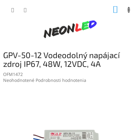
Prejsť
NÁKUP
na
obsah
KOŠÍK
GPV-50-12 Vodeodolný napájací
zdroj IP67, 48W, 12VDC, 4A
OFM1472
Priemerné
Neohodnotené
Podrobnosti hodnotenia
hodnotenie
produktu
je
0,0
z
5
hviezdičiek.