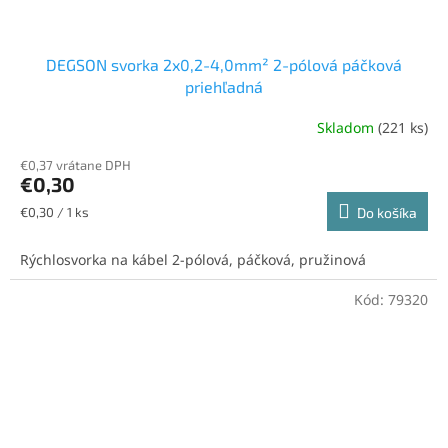
DEGSON svorka 2x0,2-4,0mm² 2-pólová páčková
priehľadná
Skladom
(221 ks)
€0,37 vrátane DPH
€0,30
Jednotková
€0,30 / 1 ks
Do košíka
cena:
Rýchlosvorka na kábel 2-pólová, páčková, pružinová
Kód:
79320