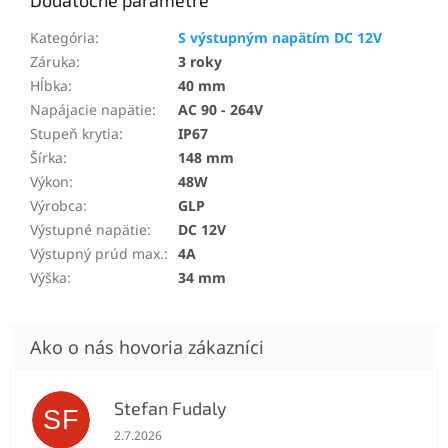
Kategória
:
S výstupným napätím DC 12V
Záruka
:
3 roky
Hĺbka
:
40 mm
Napájacie napätie
:
AC 90 - 264V
Stupeň krytia
:
IP67
Šírka
:
148 mm
Výkon
:
48W
Výrobca
:
GLP
Výstupné napätie
:
DC 12V
Výstupný prúd max.
:
4A
Výška
:
34 mm
Stefan Fudaly
SF
Hodnotenie obchodu je 5 z 5 hviezdičiek.
2.7.2026