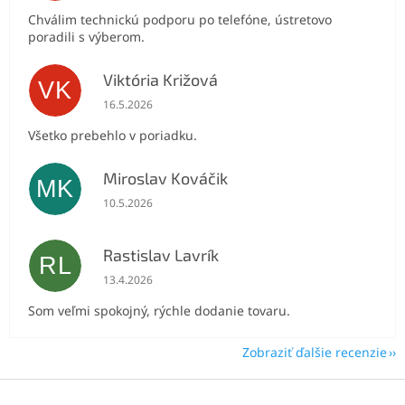
Chválim technickú podporu po telefóne, ústretovo
poradili s výberom.
Viktória Križová
VK
Hodnotenie obchodu je 5 z 5 hviezdičiek.
16.5.2026
Všetko prebehlo v poriadku.
Miroslav Kováčik
MK
Hodnotenie obchodu je 5 z 5 hviezdičiek.
10.5.2026
Rastislav Lavrík
RL
Hodnotenie obchodu je 5 z 5 hviezdičiek.
13.4.2026
Som veľmi spokojný, rýchle dodanie tovaru.
Zobraziť ďalšie recenzie
Z