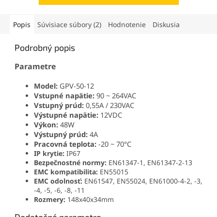
Popis
Súvisiace súbory (2)
Hodnotenie
Diskusia
Podrobný popis
Parametre
Model:
GPV-50-12
Vstupné napätie:
9
0 ~ 264VAC
Vstupný prúd:
0,55A / 230VAC
Výstupné napätie:
12VDC
Výkon:
48
W
Výstupný prúd:
4
A
Pracovná teplota:
-20 ~ 70°C
IP krytie:
IP67
Bezpečnostné normy:
EN61347-1, EN61347-2-13
EMC kompatibilita:
EN55015
EMC odolnosť:
EN61547, EN55024, EN61000-4-2, -3,
-4, -5, -6, -8, -11
Rozmery:
148x40x34mm
Dodatočné parametre