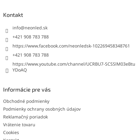
á
p
ä
Kontakt
t
i
info
@
neonled.sk
e
+421 908 783 788
https://www.facebook.com/neonledsk-102269458348761
+421 908 783 788
https://www.youtube.com/channel/UCRBU7-SCSSlM03eBtu
YDoAQ
Informácie pre vás
Obchodné podmienky
Podmienky ochrany osobných údajov
Reklamačný poriadok
Vrátenie tovaru
Cookies