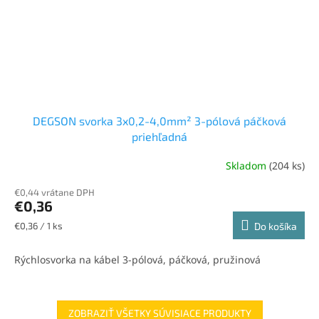
DEGSON svorka 3x0,2-4,0mm² 3-pólová páčková
priehľadná
Skladom
(204 ks)
€0,44 vrátane DPH
€0,36
Jednotková
€0,36 / 1 ks
Do košíka
cena:
Rýchlosvorka na kábel 3-pólová, páčková, pružinová
ZOBRAZIŤ VŠETKY SÚVISIACE PRODUKTY