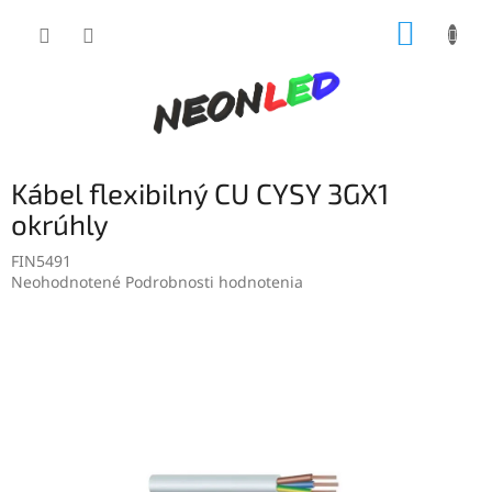
Prejsť
NÁKUP
na
obsah
KOŠÍK
Kábel flexibilný CU CYSY 3GX1
okrúhly
FIN5491
Priemerné
Neohodnotené
Podrobnosti hodnotenia
hodnotenie
produktu
je
0,0
z
5
hviezdičiek.