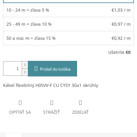
10 - 24 m = zľava 5 %
€1,03
/ m
25 - 49 m = zľava 10 %
€0,97
/ m
50 a viac m = zľava 15 %
€0,92
/ m
Ušetríte
€0
Pridať do košíka
Kábel flexibilný H05VV-F CU CYSY 3Gx1 okrúhly
OPÝTAŤ SA
STRÁŽIŤ
ZDIEĽAŤ