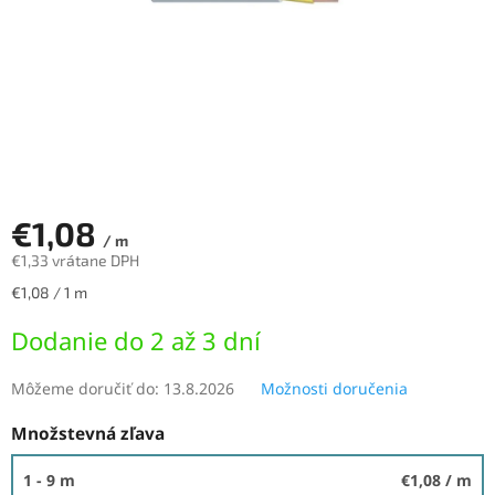
€1,08
/ m
€1,33 vrátane DPH
Jednotková
€1,08 / 1 m
cena:
Dodanie do 2 až 3 dní
Môžeme doručiť do:
13.8.2026
Možnosti doručenia
Množstevná zľava
1 - 9 m
€1,08
/ m