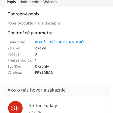
Popis
Hodnotenie
Diskusia
Podrobný popis
Popis produktu nie je dostupný
Dodatočné parametre
Kategória
:
VIACŽILOVÉ KÁBLE A VODIČE
Záruka
:
2 roky
Počet žíl
:
3
Prierez vodiča
:
1
Typ/Rad
:
Okrúhly
Výrobca
:
PRYSMIAN
Stefan Fudaly
SF
Hodnotenie obchodu je 5 z 5 hviezdičiek.
2.7.2026