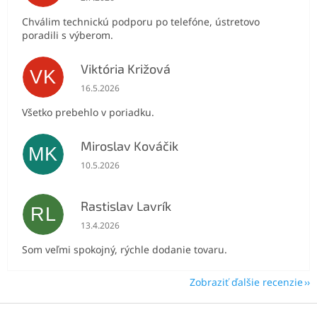
Chválim technickú podporu po telefóne, ústretovo
poradili s výberom.
Viktória Križová
VK
Hodnotenie obchodu je 5 z 5 hviezdičiek.
16.5.2026
Všetko prebehlo v poriadku.
Miroslav Kováčik
MK
Hodnotenie obchodu je 5 z 5 hviezdičiek.
10.5.2026
Rastislav Lavrík
RL
Hodnotenie obchodu je 5 z 5 hviezdičiek.
13.4.2026
Som veľmi spokojný, rýchle dodanie tovaru.
Zobraziť ďalšie recenzie
Z