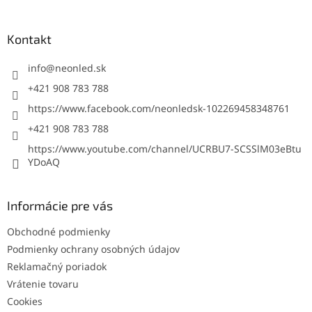
á
p
ä
Kontakt
t
i
info
@
neonled.sk
e
+421 908 783 788
https://www.facebook.com/neonledsk-102269458348761
+421 908 783 788
https://www.youtube.com/channel/UCRBU7-SCSSlM03eBtu
YDoAQ
Informácie pre vás
Obchodné podmienky
Podmienky ochrany osobných údajov
Reklamačný poriadok
Vrátenie tovaru
Cookies