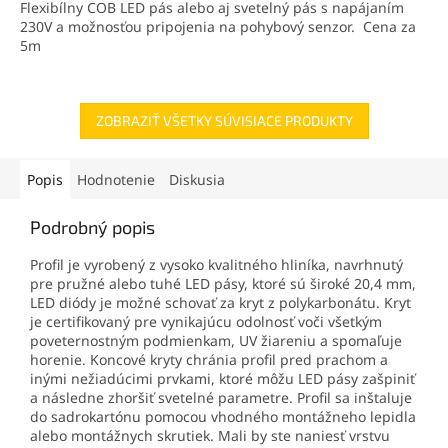
Flexibílny COB LED pás alebo aj svetelný pás s napájaním
230V a možnosťou pripojenia na pohybový senzor. Cena za
5m
ZOBRAZIŤ VŠETKY SÚVISIACE PRODUKTY
Popis
Hodnotenie
Diskusia
Podrobný popis
Profil je vyrobený z vysoko kvalitného hliníka, navrhnutý
pre pružné alebo tuhé LED pásy, ktoré sú široké 20,4 mm,
LED diódy je možné schovať za kryt z polykarbonátu. Kryt
je certifikovaný pre vynikajúcu odolnosť voči všetkým
poveternostným podmienkam, UV žiareniu a spomaľuje
horenie. Koncové kryty chránia profil pred prachom a
inými nežiadúcimi prvkami, ktoré môžu LED pásy zašpiniť
a následne zhoršiť svetelné parametre. Profil sa inštaluje
do sadrokartónu pomocou vhodného montážneho lepidla
alebo montážnych skrutiek. Mali by ste naniesť vrstvu