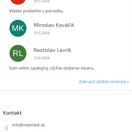
16.5.2026
Všetko prebehlo v poriadku.
Miroslav Kováčik
MK
Hodnotenie obchodu je 5 z 5 hviezdičiek.
10.5.2026
Rastislav Lavrík
RL
Hodnotenie obchodu je 5 z 5 hviezdičiek.
13.4.2026
Som veľmi spokojný, rýchle dodanie tovaru.
Zobraziť ďalšie recenzie
Z
á
p
ä
Kontakt
t
i
info
@
neonled.sk
e