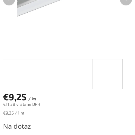
€9,25
/ ks
€11,38 vrátane DPH
Jednotková
€9,25 / 1 m
cena:
Na dotaz