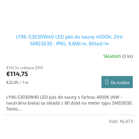
LY96-S3030W40 LED pás do sauny 4000K, 24V,
SMD3030 , IP65, 9,6W/m, 80led/m
Skladom
(3 ks)
€141,14 vrátane DPH
€114,75
Jednotková
€22,95 / 1 m
Do košíka
cena:
LY96-S3030W40 LED pás do sauny s farbou 4000K (NW -
neutrálna biela) sa skladá z 80 diód na meter typu SMD3030.
Tento...
Kód:
NL473