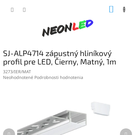
Prejsť
NÁKUP
na
obsah
KOŠÍK
SJ-ALP4714 zápustný hliníkový
profil pre LED, Čierny, Matný, 1m
3273/IER/MAT
Priemerné
Neohodnotené
Podrobnosti hodnotenia
hodnotenie
produktu
je
0,0
z
5
hviezdičiek.