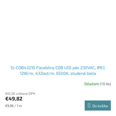
SJ-COB43210 Flexibílny COB LED pás 230VAC, IP67,
12W/m, 432led/m, 6500K, studená biela
Skladom
(10 ks)
€61,28 vrátane DPH
€49,82
Jednotková
€9,96 / 1 m
Do košíka
cena: