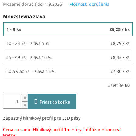
Môžeme doručiť do:
1.9.2026
Možnosti doručenia
Množstevná zľava
1 - 9 ks
€9,25
/ ks
10 - 24 ks = zľava 5 %
€8,79
/ ks
25 - 49 ks = zľava 10 %
€8,33
/ ks
50 a viac ks = zľava 15 %
€7,86
/ ks
Ušetríte
€0
Pridať do košíka
Zápustný hliníkový profil pre LED pásy
Cena za sadu: Hliníkový profil 1m + krycí difúzor + koncové
krytky