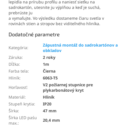
lepidla na prírubu profilu a naniesť sieťku na
sadrokartón, utesnite ju výplňou a keď je suchá,
prebrúste ju
a vymaľujte. Vo výsledku dostaneme čiaru svetla v
rovinách stien a stropov bez viditeľného hliníka.
Dodatočné parametre
Zápustná montáž do sadrokartónov a
Kategória
:
obkladov
Záruka
:
2 roky
Dĺžka
:
1m
Farba tela
:
Čierna
Hliník
:
6063-T5
V2 požiarnej stupnice pre
Horľavosť
:
plykarbonátový kryt
Materiál
:
Hliník
Stupeň krytia
:
IP20
Šírka
:
47 mm
Šírka LED paśu
20,4 mm
max.
: