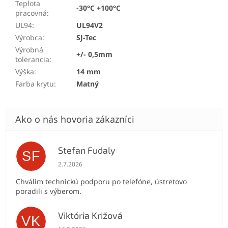
Teplota
-30°C +100°C
pracovná
:
UL94
:
UL94V2
Výrobca
:
SJ-Tec
Výrobná
+/- 0,5mm
tolerancia
:
Výška
:
14 mm
Farba krytu
:
Matný
Stefan Fudaly
SF
Hodnotenie obchodu je 5 z 5 hviezdičiek.
2.7.2026
Chválim technickú podporu po telefóne, ústretovo
poradili s výberom.
Viktória Križová
VK
Hodnotenie obchodu je 5 z 5 hviezdičiek.