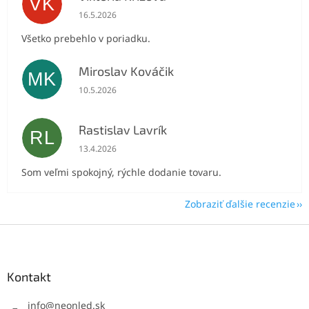
VK
Hodnotenie obchodu je 5 z 5 hviezdičiek.
16.5.2026
Všetko prebehlo v poriadku.
Miroslav Kováčik
MK
Hodnotenie obchodu je 5 z 5 hviezdičiek.
10.5.2026
Rastislav Lavrík
RL
Hodnotenie obchodu je 5 z 5 hviezdičiek.
13.4.2026
Som veľmi spokojný, rýchle dodanie tovaru.
Zobraziť ďalšie recenzie
Z
á
p
ä
Kontakt
t
i
info
@
neonled.sk