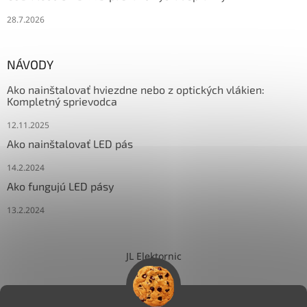
28.7.2026
NÁVODY
Ako nainštalovať hviezdne nebo z optických vlákien:
Kompletný sprievodca
12.11.2025
Ako nainštalovať LED pás
14.2.2024
Ako fungujú LED pásy
13.2.2024
JL Elektornic