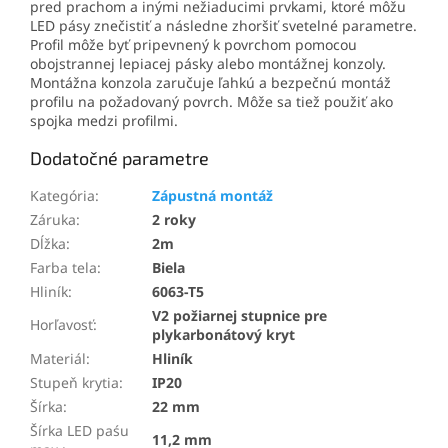
pred prachom a inými nežiaducimi prvkami, ktoré môžu
LED pásy znečistiť a následne zhoršiť svetelné parametre.
Profil môže byť pripevnený k povrchom pomocou
obojstrannej lepiacej pásky alebo montážnej konzoly.
Montážna konzola zaručuje ľahkú a bezpečnú montáž
profilu na požadovaný povrch. Môže sa tiež použiť ako
spojka medzi profilmi.
Dodatočné parametre
Kategória
:
Zápustná montáž
Záruka
:
2 roky
Dĺžka
:
2m
Farba tela
:
Biela
Hliník
:
6063-T5
V2 požiarnej stupnice pre
Horľavosť
:
plykarbonátový kryt
Materiál
:
Hliník
Stupeň krytia
:
IP20
Šírka
:
22 mm
Šírka LED paśu
11,2 mm