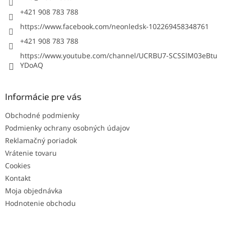
e
+421 908 783 788
https://www.facebook.com/neonledsk-102269458348761
+421 908 783 788
https://www.youtube.com/channel/UCRBU7-SCSSlM03eBtu
YDoAQ
Informácie pre vás
Obchodné podmienky
Podmienky ochrany osobných údajov
Reklamačný poriadok
Vrátenie tovaru
Cookies
Kontakt
Moja objednávka
Hodnotenie obchodu