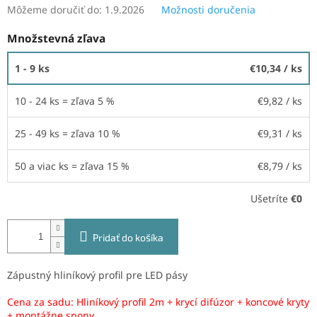
Môžeme doručiť do:
1.9.2026
Možnosti doručenia
Množstevná zľava
1 - 9 ks
€10,34
/ ks
10 - 24 ks = zľava 5 %
€9,82
/ ks
25 - 49 ks = zľava 10 %
€9,31
/ ks
50 a viac ks = zľava 15 %
€8,79
/ ks
Ušetríte
€0
Pridať do košíka
Zápustný hliníkový profil pre LED pásy
Cena za sadu: Hliníkový profil 2m + krycí difúzor + koncové kryty
+ montážne spony