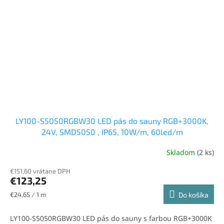
LY100-S5050RGBW30 LED pás do sauny RGB+3000K,
24V, SMD5050 , IP65, 10W/m, 60led/m
Skladom
(2 ks)
€151,60 vrátane DPH
€123,25
Jednotková
€24,65 / 1 m
Do košíka
cena:
LY100-S5050RGBW30 LED pás do sauny s farbou RGB+3000K