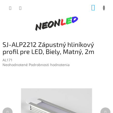
Prejsť
NÁKUP
na
obsah
KOŠÍK
SJ-ALP2212 Zápustný hliníkový
profil pre LED, Biely, Matný, 2m
AL171
Priemerné
Neohodnotené
Podrobnosti hodnotenia
hodnotenie
produktu
je
0,0
z
5
hviezdičiek.