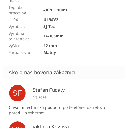
max.
:
Teplota
-30°C +100°C
pracovná
:
UL94
:
UL94V2
Výrobca
:
SJ-Tec
Výrobná
+/- 0,5mm
tolerancia
:
Výška
:
12 mm
Farba krytu
:
Matný
Stefan Fudaly
SF
Hodnotenie obchodu je 5 z 5 hviezdičiek.
2.7.2026
Chválim technickú podporu po telefóne, ústretovo
poradili s výberom.
Viktória Križová