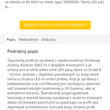
sa skladá zo 60 diód na meter typu SMD5050. Tento LED pás
je...
ZOBRAZIŤ VŠETKY SÚVISIACE PRODUKTY
Popis
Hodnotenie
Diskusia
Podrobný popis
Zapustený profil je vyrobený z vysoko kvalitnej hliníkovej
zliatiny Aviation 6063-T5 s dvojitým eloxovaním a je
určený pre pružné alebo tuhé LED pásy, ktoré sú široké 8
- 10 mm. Jedným z doplnkov ponúkaných sú kryty, ktoré
tienia a chránia LED vo vnútri profilu. Kryt je vyrobený z
polykarbonátu a je certifikovaný pre vynikajúcu odolnosť
voči poveternostným podmienky a UV žiareniu, ako aj
pomalému horeniu. Štandardné polypropylénové
koncovky a montáž konzoly (vyrobené z ocele so zinkovým
alebo chrómovým povrchom) sa používajú na profil ako
doplnkové príslušenstvo. Koncové kryty chránia profil