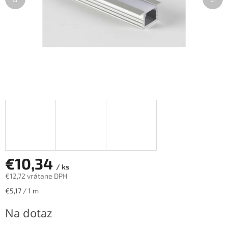
€10,34
/ ks
€12,72 vrátane DPH
Jednotková
€5,17 / 1 m
cena:
Na dotaz