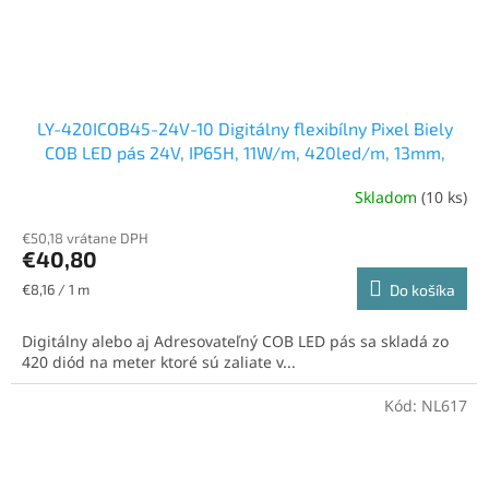
LY-420ICOB45-24V-10 Digitálny flexibílny Pixel Biely
COB LED pás 24V, IP65H, 11W/m, 420led/m, 13mm,
neutrálna biela
Skladom
(10 ks)
€50,18 vrátane DPH
€40,80
Jednotková
€8,16 / 1 m
Do košíka
cena:
Digitálny alebo aj Adresovateľný COB LED pás sa skladá zo
420 diód na meter ktoré sú zaliate v...
Kód:
NL617