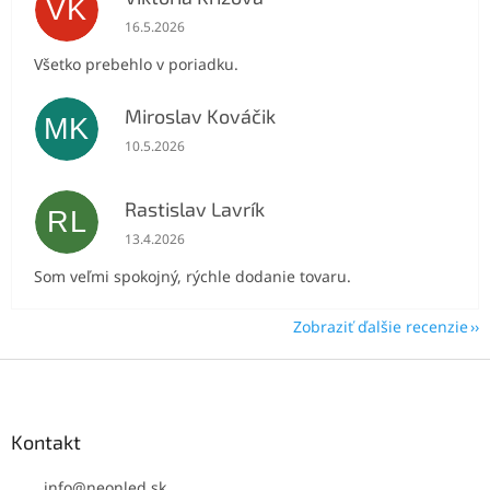
VK
Hodnotenie obchodu je 5 z 5 hviezdičiek.
16.5.2026
Všetko prebehlo v poriadku.
Miroslav Kováčik
MK
Hodnotenie obchodu je 5 z 5 hviezdičiek.
10.5.2026
Rastislav Lavrík
RL
Hodnotenie obchodu je 5 z 5 hviezdičiek.
13.4.2026
Som veľmi spokojný, rýchle dodanie tovaru.
Zobraziť ďalšie recenzie
Z
á
p
ä
Kontakt
t
i
info
@
neonled.sk