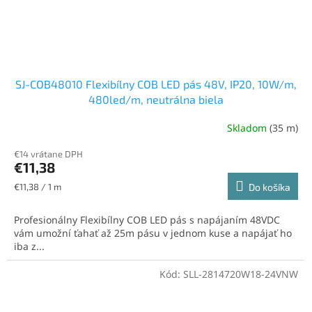
SJ-COB48010 Flexibílny COB LED pás 48V, IP20, 10W/m,
480led/m, neutrálna biela
Skladom
(35 m)
Priemerné
hodnotenie
€14 vrátane DPH
produktu
€11,38
je
5,0
Jednotková
€11,38 / 1 m
Do košíka
z
cena:
5
Profesionálny Flexibílny COB LED pás s napájaním 48VDC
hviezdičiek.
vám umožní ťahať až 25m pásu v jednom kuse a napájať ho
iba z...
Kód:
SLL-2814720W18-24VNW