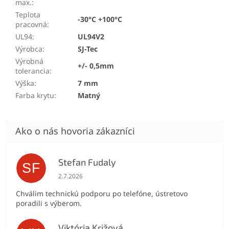
max.
:
Teplota
-30°C +100°C
pracovná
:
UL94
:
UL94V2
Výrobca
:
SJ-Tec
Výrobná
+/- 0,5mm
tolerancia
:
Výška
:
7 mm
Farba krytu
:
Matný
Stefan Fudaly
SF
Hodnotenie obchodu je 5 z 5 hviezdičiek.
2.7.2026
Chválim technickú podporu po telefóne, ústretovo
poradili s výberom.
Viktória Križová