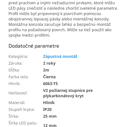
pred prachom a inými nežiaducimi prvkami, ktoré môžu
LED pásy znečistiť a následne zhoršiť svetelné parametre.
Profil môže byť pripevnený k povrchom pomocou
obojstrannej lepiacej pásky alebo montážnej konzoly.
Montážna konzola zaručuje ľahkú a bezpečnú montáž
profilu na požadovaný povrch. Môže sa tiež použiť ako
spojka medzi profilmi.
Dodatočné parametre
Kategória
:
Zápustná montáž
Záruka
:
2 roky
Dĺžka
:
2m
Farba tela
:
Čierna
Hliník
:
6063-T5
V2 požiarnej stupnice pre
Horľavosť
:
plykarbonátový kryt
Materiál
:
Hliník
Stupeň krytia
:
IP20
Šírka
:
25 mm
Šírka LED paśu
12 mm