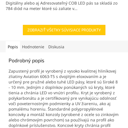
Digitálny alebo aj Adresovateľný COB LED pás sa skladá zo
784 diód na meter ktoré sú zaliate v...
ZOBRAZIŤ VŠETKY SÚVISIACE PRODUKTY
Popis
Hodnotenie
Diskusia
Podrobný popis
Zapustený profil je vyrobený z vysoko kvalitnej hliníkovej
zliatiny Aviation 6063-T5 s dvojitým eloxovaním a je
určený pre pružné alebo tuhé LED pásy, ktoré sú široké 8
- 10 mm. Jedným z doplnkov ponúkaných sú kryty, ktoré
tienia a chránia LED vo vnútri profilu. Kryt je vyrobený z
polykarbonátu a je certifikovaný pre vynikajúcu odolnosť
voči poveternostným podmienky a UV žiareniu, ako aj
pomalému horeniu. Štandardné polypropylénové
koncovky a montáž konzoly (vyrobené z ocele so zinkovým
alebo chrómovým povrchom) sa používajú na profil ako
doplnkové príslušenstvo. Koncové kryty chránia profil