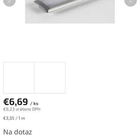
€6,69
/ ks
€8,23 vrátane DPH
Jednotková
€3,35 / 1 m
cena:
Na dotaz