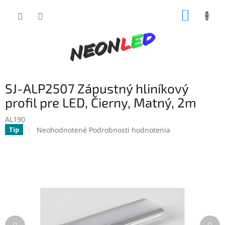
Prejsť
NÁKUP
na
obsah
KOŠÍK
SJ-ALP2507 Zápustný hliníkový
profil pre LED, Čierny, Matný, 2m
AL190
Priemerné
Neohodnotené
Podrobnosti hodnotenia
Tip
hodnotenie
produktu
je
0,0
z
5
hviezdičiek.