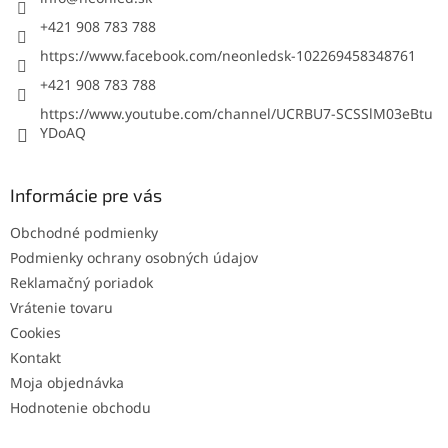
e
+421 908 783 788
https://www.facebook.com/neonledsk-102269458348761
+421 908 783 788
https://www.youtube.com/channel/UCRBU7-SCSSlM03eBtu
YDoAQ
Informácie pre vás
Obchodné podmienky
Podmienky ochrany osobných údajov
Reklamačný poriadok
Vrátenie tovaru
Cookies
Kontakt
Moja objednávka
Hodnotenie obchodu