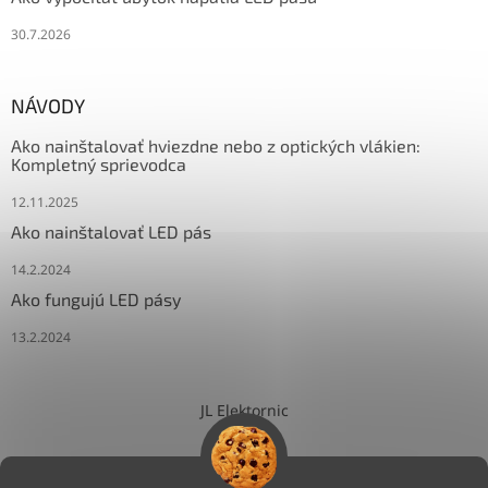
30.7.2026
NÁVODY
Ako nainštalovať hviezdne nebo z optických vlákien:
Kompletný sprievodca
12.11.2025
Ako nainštalovať LED pás
14.2.2024
Ako fungujú LED pásy
13.2.2024
JL Elektornic