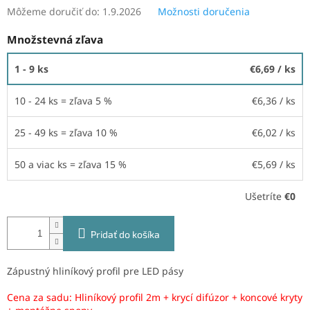
Môžeme doručiť do:
1.9.2026
Možnosti doručenia
Množstevná zľava
1 - 9 ks
€6,69
/ ks
10 - 24 ks = zľava 5 %
€6,36
/ ks
25 - 49 ks = zľava 10 %
€6,02
/ ks
50 a viac ks = zľava 15 %
€5,69
/ ks
Ušetríte
€0
Pridať do košíka
Zápustný hliníkový profil pre LED pásy
Cena za sadu: Hliníkový profil 2m + krycí difúzor + koncové kryty