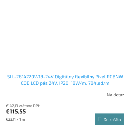
SLL-2814720W18-24V Digitálny flexibílny Pixel RGBNW
COB LED pás 24V, IP20, 18W/m, 784led/m
Na dotaz
€142,13 vrátane DPH
€115,55
Jednotková
€23,11 / 1 m
Do košíka
cena: