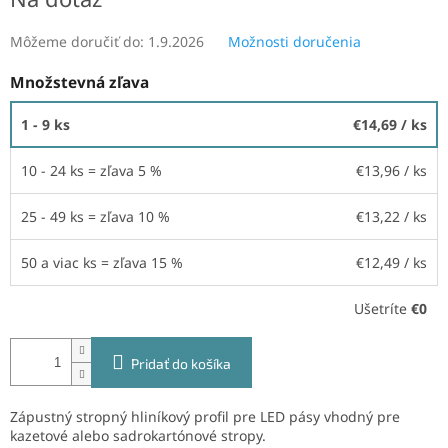
Môžeme doručiť do:
1.9.2026
Možnosti doručenia
Množstevná zľava
1 - 9 ks
€14,69
/ ks
10 - 24 ks = zľava 5 %
€13,96
/ ks
25 - 49 ks = zľava 10 %
€13,22
/ ks
50 a viac ks = zľava 15 %
€12,49
/ ks
Ušetríte
€0
Pridať do košíka
Zápustný stropný hliníkový profil pre LED pásy vhodný pre
kazetové alebo sadrokartónové stropy.