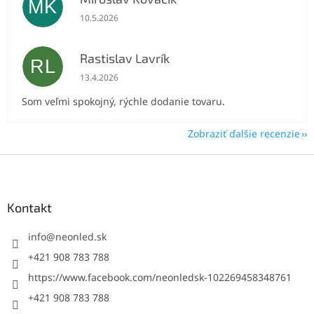
MK
Hodnotenie obchodu je 5 z 5 hviezdičiek.
10.5.2026
Rastislav Lavrík
RL
Hodnotenie obchodu je 5 z 5 hviezdičiek.
13.4.2026
Som veľmi spokojný, rýchle dodanie tovaru.
Zobraziť ďalšie recenzie
Z
á
p
ä
Kontakt
t
i
info
@
neonled.sk
e
+421 908 783 788
https://www.facebook.com/neonledsk-102269458348761
+421 908 783 788