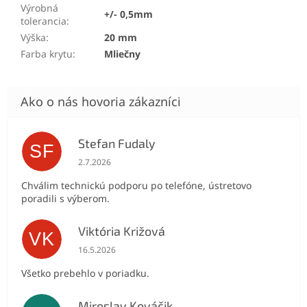
Výrobná
+/- 0,5mm
tolerancia
:
Výška
:
20 mm
Farba krytu
:
Mliečny
Stefan Fudaly
SF
Hodnotenie obchodu je 5 z 5 hviezdičiek.
2.7.2026
Chválim technickú podporu po telefóne, ústretovo
poradili s výberom.
Viktória Križová
VK
Hodnotenie obchodu je 5 z 5 hviezdičiek.
16.5.2026
Všetko prebehlo v poriadku.
Miroslav Kováčik