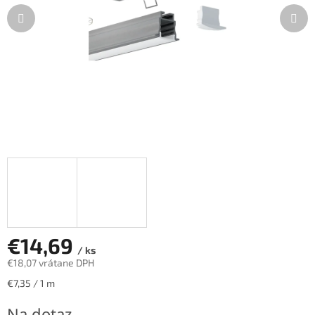
€14,69
/ ks
€18,07 vrátane DPH
Jednotková
€7,35 / 1 m
cena:
Na dotaz