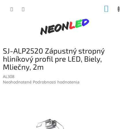
Prejsť
NÁKUP
na
obsah
KOŠÍK
SJ-ALP2520 Zápustný stropný
hliníkový profil pre LED, Biely,
Mliečny, 2m
AL308
Priemerné
Neohodnotené
Podrobnosti hodnotenia
hodnotenie
produktu
je
0,0
z
5
hviezdičiek.