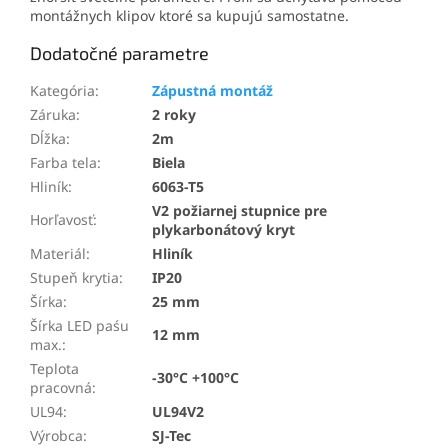
montážnych klipov ktoré sa kupujú samostatne.
Dodatočné parametre
Kategória
:
Zápustná montáž
Záruka
:
2 roky
Dĺžka
:
2m
Farba tela
:
Biela
Hliník
:
6063-T5
V2 požiarnej stupnice pre
Horľavosť
:
plykarbonátový kryt
Materiál
:
Hliník
Stupeň krytia
:
IP20
Šírka
:
25 mm
Šírka LED paśu
12 mm
max.
:
Teplota
-30°C +100°C
pracovná
:
UL94
:
UL94V2
Výrobca
:
SJ-Tec