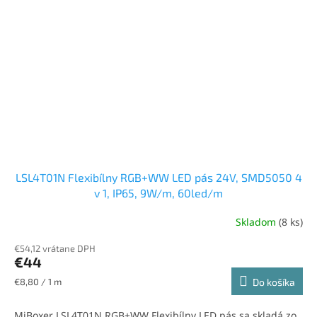
LSL4T01N Flexibílny RGB+WW LED pás 24V, SMD5050 4
v 1, IP65, 9W/m, 60led/m
Skladom
(8 ks)
€54,12 vrátane DPH
€44
Jednotková
€8,80 / 1 m
Do košíka
cena:
MiBoxer LSL4T01N RGB+WW Flexibílny LED pás sa skladá zo