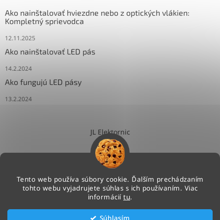
Ako nainštalovať hviezdne nebo z optických vlákien:
Kompletný sprievodca
12.11.2025
Ako nainštalovať LED pás
14.2.2024
Ako fungujú LED pásy
13.2.2024
JL Elektornic
Tento web používa súbory cookie. Ďalším prechádzaním
tohto webu vyjadrujete súhlas s ich používaním. Viac
Vytvoril Shoptet
informácií
tu
.
Súhlasím