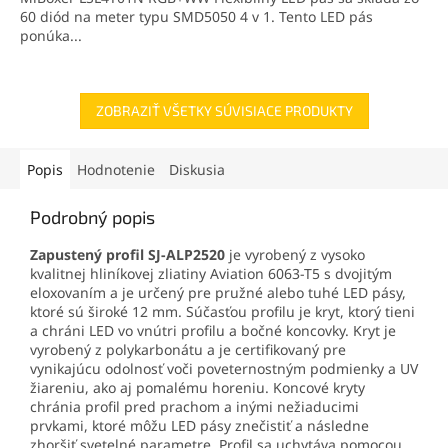
60 diód na meter typu SMD5050 4 v 1. Tento LED pás
ponúka...
ZOBRAZIŤ VŠETKY SÚVISIACE PRODUKTY
Popis
Hodnotenie
Diskusia
Podrobný popis
Zapustený profil SJ-ALP2520
je vyrobený z vysoko
kvalitnej hliníkovej zliatiny Aviation 6063-T5 s dvojitým
eloxovaním a je určený pre pružné alebo tuhé LED pásy,
ktoré sú široké 12 mm. Súčasťou profilu je kryt, ktorý tieni
a chráni LED vo vnútri profilu a bočné koncovky. Kryt je
vyrobený z polykarbonátu a je certifikovaný pre
vynikajúcu odolnosť voči poveternostným podmienky a UV
žiareniu, ako aj pomalému horeniu. Koncové kryty
chránia profil pred prachom a inými nežiaducimi
prvkami, ktoré môžu LED pásy znečistiť a následne
zhoršiť svetelné parametre. Profil sa uchytáva pomocou