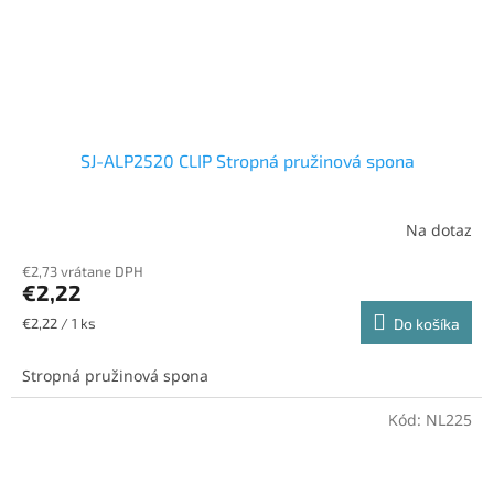
SJ-ALP2520 CLIP Stropná pružinová spona
Na dotaz
€2,73 vrátane DPH
€2,22
Jednotková
€2,22 / 1 ks
Do košíka
cena:
Stropná pružinová spona
Kód:
NL225