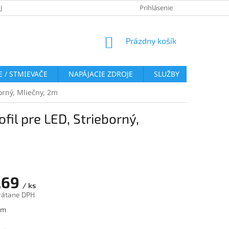
JOV
REKLAMAČNÝ PORIADOK
VRÁTENIE TOVARU
Prihlásenie
COOKI
NÁKUPNÝ
Prázdny košík
KOŠÍK
 / STMIEVAČE
NAPÁJACIE ZDROJE
SLUŽBY
BLOG
orný, Mliečny, 2m
il pre LED, Strieborný,
,69
/ ks
rátane DPH
ová
 m