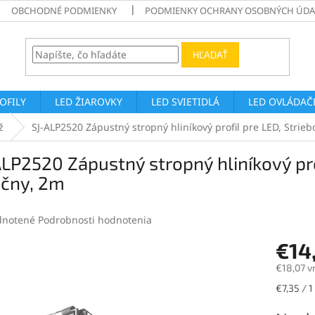
OBCHODNÉ PODMIENKY
PODMIENKY OCHRANY OSOBNÝCH ÚDA
HĽADAŤ
ROFILY
LED ŽIAROVKY
LED SVIETIDLÁ
LED OVLÁDAČE
ž
SJ-ALP2520 Zápustný stropný hliníkový profil pre LED, Strieb
LP2520 Zápustný stropný hliníkový prof
ečny, 2m
rné
notené
Podrobnosti hodnotenia
enie
€14
tu
€18,07 v
Jednotk
€7,35 / 1
cena:
čiek.