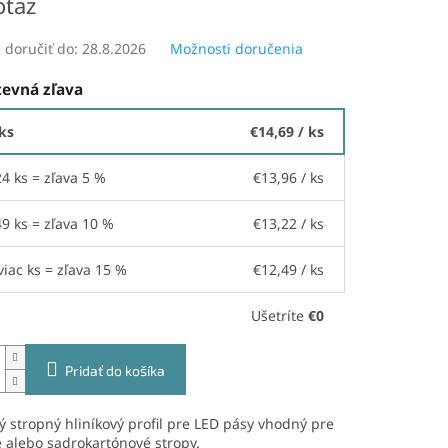
otaz
doručiť do:
28.8.2026
Možnosti doručenia
evná zľava
 ks
€14,69
/ ks
24 ks = zľava 5 %
€13,96
/ ks
49 ks = zľava 10 %
€13,22
/ ks
viac ks = zľava 15 %
€12,49
/ ks
Ušetríte
€0
Pridať do košíka
 stropný hliníkový profil pre LED pásy vhodný pre
 alebo sadrokartónové stropy.