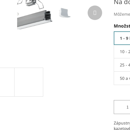
Na d
Môžeme 
Množst
1 - 9
10 - 
25 - 
50 a 
Zápustný
kazetové