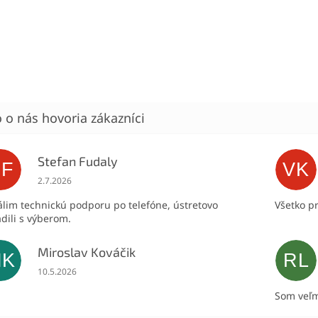
Stefan Fudaly
SF
VK
Hodnotenie obchodu je 5 z 5 hviezdičiek.
2.7.2026
lim technickú podporu po telefóne, ústretovo
Všetko p
dili s výberom.
Miroslav Kováčik
MK
RL
Hodnotenie obchodu je 5 z 5 hviezdičiek.
10.5.2026
Som veľm