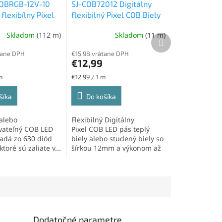
COBRGB-12V-10
SJ-COB72012 Digitálny
 flexibílny Pixel
flexibilný Pixel COB Biely
LED pás 12V,
LED pás s IC, 24V, IP20,
Skladom
(112 m)
Skladom
(11 m)
/m, 630led/m,
23W/m, 720led/m, teplá
Ďalší
produkt
biela
tane DPH
€15,98 vrátane DPH
€12,99
Jednotková
m
€12,99 / 1 m
cena:
šíka
Do košíka
 alebo
Flexibilný Digitálny
vateľný COB LED
Pixel COB LED pás teplý
ladá zo 630 diód
biely alebo studený biely so
toré sú zaliate v...
šírkou 12mm a výkonom až
23W/m s...
Dodatočné parametre