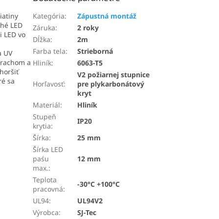
iatiny
Kategória
:
Zápustná montáž
uhé LED
Záruka
:
2 roky
ni LED vo
Dĺžka
:
2m
Farba tela
:
Strieborná
a UV
 prachom a
Hliník
:
6063-T5
horšiť
V2 požiarnej stupnice
ré sa
Horľavosť
:
pre plykarbonátový
kryt
Materiál
:
Hliník
Stupeň
IP20
krytia
:
Šírka
:
25 mm
Šírka LED
paśu
12 mm
max.
:
Teplota
-30°C +100°C
pracovná
:
UL94
:
UL94V2
Výrobca
:
SJ-Tec