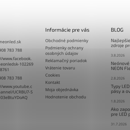
Informácie pre vás
BLOG
Najlepši
Obchodné podmienky
neonled.sk
zdroje p
Podmienky ochrany
908 783 788
osobných údajov
3.8.2026
://www.facebook.
Reklamačný poriadok
Neónové 
eonledsk-102269
Vrátenie tovaru
NEON Fle
8761
Cookies
908 783 788
2.8.2026
Kontakt
Typy LED
://www.youtube.c
Moja objednávka
pásy a o
hannel/UCRBU7-S
Hodnotenie obchodu
M03eBtuYDoAQ
1.8.2026
Ako zapoj
pre LED 
31.7.2026