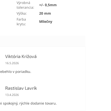
Výrobná
+/- 0,5mm
tolerancia
:
Výška
:
20 mm
Farba
Mliečny
krytu
:
Viktória Križová
Hodnotenie obchodu je 5 z 5 hviezdičiek.
16.5.2026
rebehlo v poriadku.
Rastislav Lavrík
Hodnotenie obchodu je 5 z 5 hviezdičiek.
13.4.2026
i spokojný, rýchle dodanie tovaru.