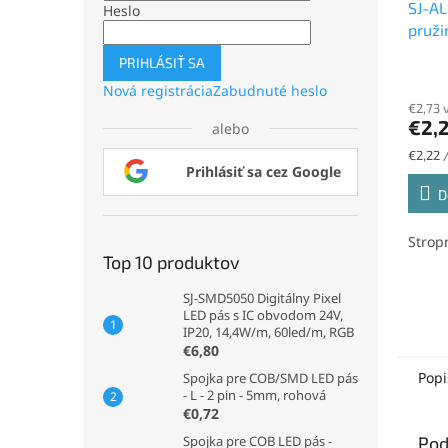
SJ-AL
Heslo
pruži
PRIHLÁSIŤ SA
Nová registrácia
Zabudnuté heslo
€2,73 
€2,
alebo
Jednot
€2,22 /
Prihlásiť sa cez Google
cena:
D
Strop
Top 10 produktov
SJ-SMD5050 Digitálny Pixel
LED pás s IC obvodom 24V,
IP20, 14,4W/m, 60led/m, RGB
€6,80
Popi
Spojka pre COB/SMD LED pás
- L - 2 pin - 5mm, rohová
€0,72
Pod
Spojka pre COB LED pás -