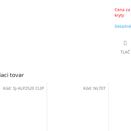
Cena za 
kryty
Detailné
TLAČ
iaci tovar
Kód:
SJ-ALP2520 CLIP
Kód:
NL707