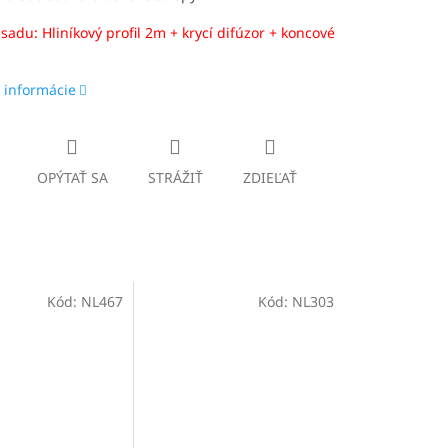
sadu: Hliníkový profil 2m + krycí difúzor + koncové
 informácie
OPÝTAŤ SA
STRÁŽIŤ
ZDIEĽAŤ
Kód:
NL467
Kód:
NL303