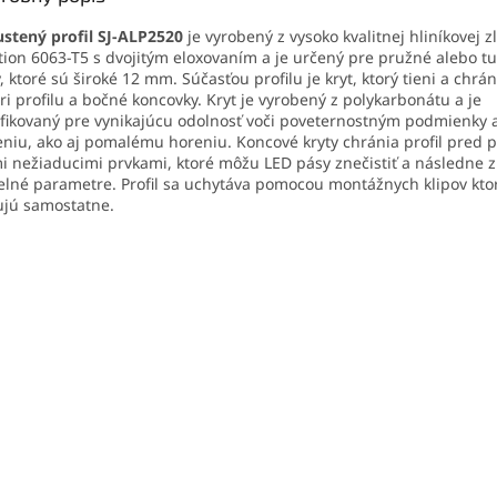
stený profil SJ-ALP2520
je vyrobený z vysoko kvalitnej hliníkovej zl
tion 6063-T5 s dvojitým eloxovaním a je určený pre pružné alebo t
, ktoré sú široké 12 mm. Súčasťou profilu je kryt, ktorý tieni a chrá
ri profilu a bočné koncovky. Kryt je vyrobený z polykarbonátu a je
ifikovaný pre vynikajúcu odolnosť voči poveternostným podmienky 
eniu, ako aj pomalému horeniu. Koncové kryty chránia profil pred
i nežiaducimi prvkami, ktoré môžu LED pásy znečistiť a následne z
elné parametre. Profil sa uchytáva pomocou montážnych klipov kto
jú samostatne.