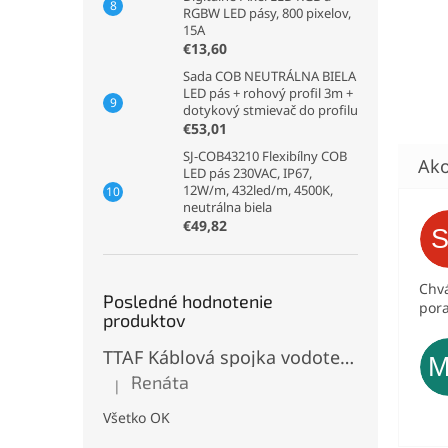
RGBW LED pásy, 800 pixelov,
15A
€13,60
Sada COB NEUTRÁLNA BIELA
LED pás + rohový profil 3m +
dotykový stmievač do profilu
€53,01
SJ-COB43210 Flexibílny COB
LED pás 230VAC, IP67,
12W/m, 432led/m, 4500K,
neutrálna biela
€49,82
Chvá
Posledné hodnotenie
pora
produktov
TTAF Káblová spojka vodotesná IP68, Typu "T" , 3 pinová, 20A, 2,5mm², M20
Renáta
|
Hodnotenie produktu je 5 z 5 hviezdičiek.
Všetko OK