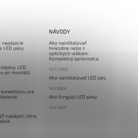
NÁVODY
e napájacie
Ako nainštalovať
re LED pásy
hviezdne nebo z
optických vlákien:
Kompletný sprievodca
nápisy: LED
12.11.2025
x pri montáži
Ako nainštalovať LED pás
14.2.2024
 konektorov pre
vládanie
Ako fungujú LED pásy
13.2.2024
iť napájací zdroj
pásik