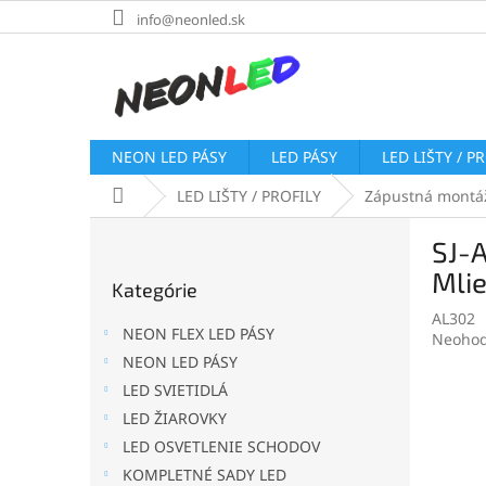
Prejsť
info@neonled.sk
na
obsah
NEON LED PÁSY
LED PÁSY
LED LIŠTY / P
Domov
LED LIŠTY / PROFILY
Zápustná montá
B
SJ-A
o
Preskočiť
č
Mli
Kategórie
kategórie
n
AL302
ý
NEON FLEX LED PÁSY
Prieme
Neohod
p
hodnot
NEON LED PÁSY
a
produk
LED SVIETIDLÁ
n
je
e
LED ŽIAROVKY
0,0
l
z
LED OSVETLENIE SCHODOV
5
KOMPLETNÉ SADY LED
hviezdi