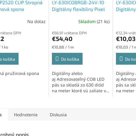
P2520 CLIP Stropná
LY-630ICOBRGB-24V-10
LY-630I
nová spona
Digitálny flexibílny Pixel
Digitálny
RGB COB LED pás 24V,
RGB COB 
Na dotaz
Skladom
(21 ks)
IP65H, 11W/m, 630led/m,
IP20, 9W
10mm
10mm
vrátane DPH
€66,91 vrátane DPH
€12,34 vrá
22
€54,40
€10,03
ková
Jednotková
Jednotková
 1 ks
€10,88 / 1 m
€10,03 / 1 
cena:
cena:
o košíka
Do košíka
Do ko
ná pružinová spona
Digitálny alebo
Digitálny
aj Adresovateľný COB LED
aj Adreso
pás sa skladá zo 630 diód
pás sa sk
na meter ktoré sú zaliate v...
na meter k
s
Hodnotenie
Diskusia
robný popis