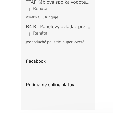
TTAF Káblová spojka vodotesná IP68, "I" Priama, 3 pinová, 20A, 2,5mm², M20
Renáta
|
Hodnotenie produktu je 5 z 5 hviezdičiek.
Všetko OK, funguje
B4-B - Panelový ovládač pre RGB+CCT LED, Čierny, Batériový 2xAAA (3V), Magnetický, RF 2,4GHz, 4 zóny
Renáta
|
Hodnotenie produktu je 5 z 5 hviezdičiek.
Jednoduché použitie, super vyzerá
Facebook
Prijímame online platby
Z