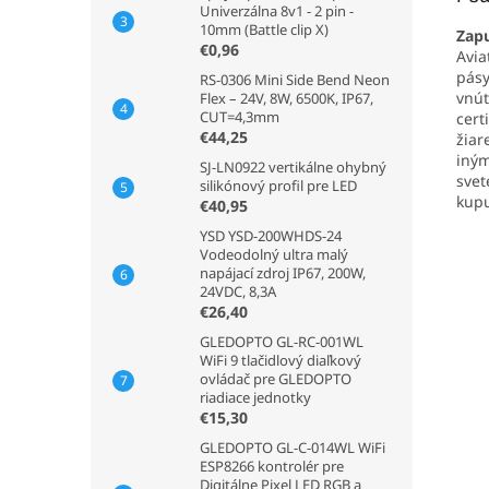
Univerzálna 8v1 - 2 pin -
10mm (Battle clip X)
Zapu
€0,96
Avia
pásy
RS-0306 Mini Side Bend Neon
vnút
Flex – 24V, 8W, 6500K, IP67,
CUT=4,3mm
cert
€44,25
žiar
iným
SJ-LN0922 vertikálne ohybný
svet
silikónový profil pre LED
kupu
€40,95
YSD YSD-200WHDS-24
Vodeodolný ultra malý
napájací zdroj IP67, 200W,
24VDC, 8,3A
€26,40
GLEDOPTO GL-RC-001WL
WiFi 9 tlačidlový diaľkový
ovládač pre GLEDOPTO
riadiace jednotky
€15,30
GLEDOPTO GL-C-014WL WiFi
ESP8266 kontrolér pre
Digitálne Pixel LED RGB a