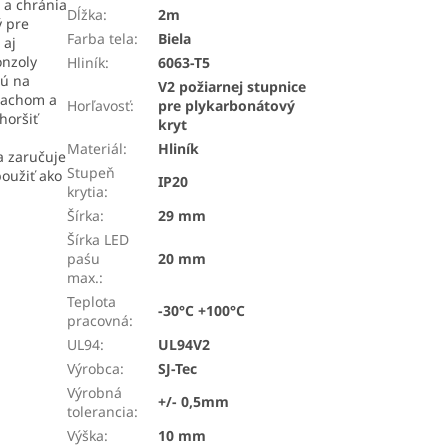
 a chránia
Dĺžka
:
2m
ý pre
Farba tela
:
Biela
 aj
onzoly
Hliník
:
6063-T5
jú na
V2 požiarnej stupnice
prachom a
Horľavosť
:
pre plykarbonátový
horšiť
kryt
Materiál
:
Hliník
a zaručuje
Stupeň
oužiť ako
IP20
krytia
:
Šírka
:
29 mm
Šírka LED
paśu
20 mm
max.
:
Teplota
-30°C +100°C
pracovná
:
UL94
:
UL94V2
Výrobca
:
SJ-Tec
Výrobná
+/- 0,5mm
tolerancia
:
Výška
:
10 mm