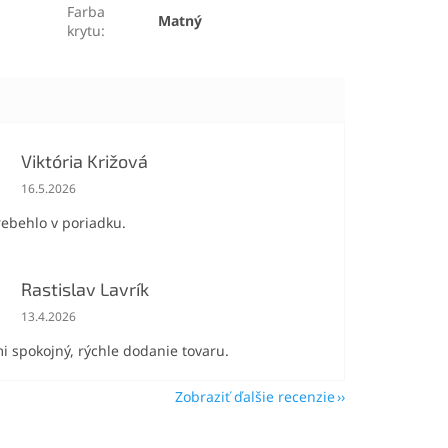
Farba
Matný
krytu
:
Viktória Križová
Hodnotenie obchodu je 5 z 5 hviezdičiek.
16.5.2026
rebehlo v poriadku.
Rastislav Lavrík
Hodnotenie obchodu je 5 z 5 hviezdičiek.
13.4.2026
i spokojný, rýchle dodanie tovaru.
Zobraziť ďalšie recenzie