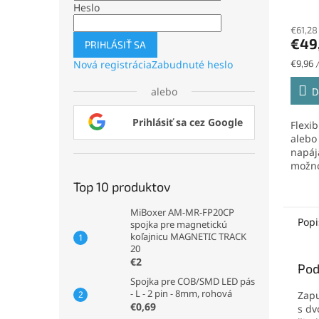
2700K
Heslo
€61,28
€49
PRIHLÁSIŤ SA
Jednot
€9,96 
Nová registrácia
Zabudnuté heslo
cena:
alebo
D
Prihlásiť sa cez Google
Flexi
alebo 
napáj
možno
pohyb
Top 10 produktov
5m
MiBoxer AM-MR-FP20CP
Popi
spojka pre magnetickú
koľajnicu MAGNETIC TRACK
20
€2
Pod
Spojka pre COB/SMD LED pás
- L - 2 pin - 8mm, rohová
Zapu
€0,69
s dv