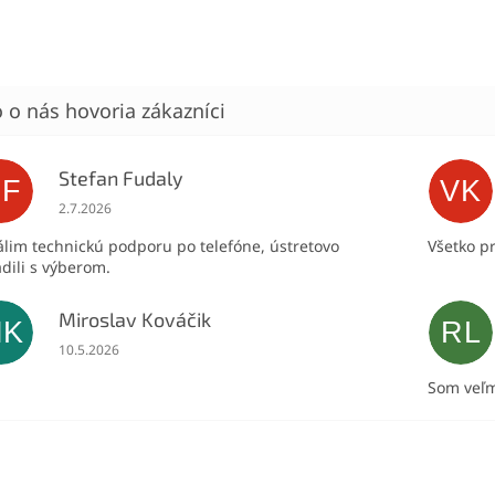
Stefan Fudaly
SF
VK
Hodnotenie obchodu je 5 z 5 hviezdičiek.
2.7.2026
lim technickú podporu po telefóne, ústretovo
Všetko p
dili s výberom.
Miroslav Kováčik
MK
RL
Hodnotenie obchodu je 5 z 5 hviezdičiek.
10.5.2026
Som veľm