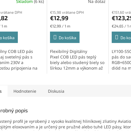
Skladom
(6 ks)
Na dotaz
, teplá biela
Priemerné
23W/m, 720led/m,
SMD5050 
hodnotenie
studená biela
60led/m
 vrátane DPH
€15,98 vrátane DPH
€151,60 vr
produktu
,82
€12,99
€123,2
je
5,0
ková
Jednotková
Jednotková
/ 1 m
€12,99 / 1 m
€24,65 / 1 
z
cena:
cena:
5
o košíka
Do košíka
Do ko
hviezdičiek.
bílny COB LED pás
Flexibilný Digitálny
LY100-S5
aj svetelný pás s
Pixel COB LED pás teplý
pás do sa
aním 230V a
biely alebo studený biely so
RGB+6500K
sťou pripojenia na
šírkou 12mm a výkonom až
diód na m
ový senzor. Cena za
23W/m s...
SMD5050.
je...
s
Hodnotenie
Diskusia
robný popis
stený profil je vyrobený z vysoko kvalitnej hliníkovej zliatiny Aviat
ojitým eloxovaním a je určený pre pružné alebo tuhé LED pásy, kto