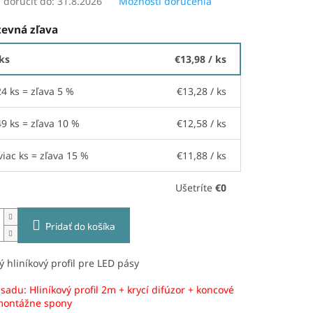
doručiť do:
31.8.2026
Možnosti doručenia
evná zľava
 ks
€13,98
/ ks
24 ks = zľava 5 %
€13,28
/ ks
49 ks = zľava 10 %
€12,58
/ ks
viac ks = zľava 15 %
€11,88
/ ks
Ušetríte
€0
Pridať do košíka
 hliníkový profil pre LED pásy
sadu: Hliníkový profil 2m + krycí difúzor + koncové
 montážne spony