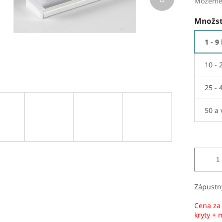
Môžeme 
Množst
1 - 9
10 - 
25 - 
50 a 
Zápustný
Cena za 
kryty +