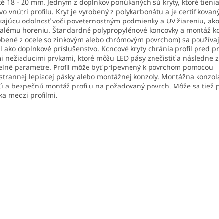
ké 18 - 20 mm. Jedným z doplnkov ponúkaných sú kryty, ktoré tienia
vo vnútri profilu. Kryt je vyrobený z polykarbonátu a je certifikovan
kajúcu odolnosť voči poveternostným podmienky a UV žiareniu, ako
lému horeniu. Štandardné polypropylénové koncovky a montáž k
obené z ocele so zinkovým alebo chrómovým povrchom) sa používa
il ako doplnkové príslušenstvo. Koncové kryty chránia profil pred 
i nežiaducimi prvkami, ktoré môžu LED pásy znečistiť a následne z
elné parametre. Profil môže byť pripevnený k povrchom pomocou
strannej lepiacej pásky alebo montážnej konzoly. Montážna konzol
ú a bezpečnú montáž profilu na požadovaný povrch. Môže sa tiež p
ka medzi profilmi.