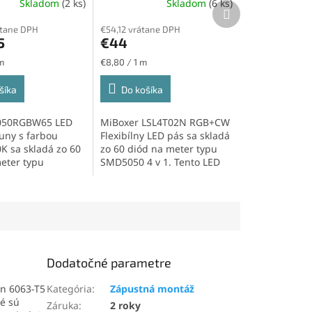
Skladom
(2 ks)
Skladom
(6 ks)
, IP65, 10W/m,
9W/m, 60led/m
Ďalší
produkt
átane DPH
€54,12 vrátane DPH
5
€44
Jednotková
m
€8,80 / 1 m
cena:
šíka
Do košíka
050RGBW65 LED
MiBoxer LSL4T02N RGB+CW
uny s farbou
Flexibílny LED pás sa skladá
 sa skladá zo 60
zo 60 diód na meter typu
eter typu
SMD5050 4 v 1. Tento LED
 Tento LED pás
pás ponúka...
Dodatočné parametre
ion 6063-T5
Kategória
:
Zápustná montáž
ré sú
Záruka
:
2 roky