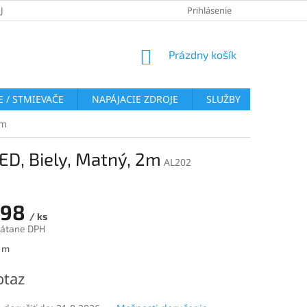
JOV
REKLAMAČNÝ PORIADOK
VRÁTENIE TOVARU
Prihlásenie
COOKI
NÁKUPNÝ
Prázdny košík
KOŠÍK
 / STMIEVAČE
NAPÁJACIE ZDROJE
SLUŽBY
BLOG
2m
ED, Biely, Matný, 2m
AL202
,98
/ ks
rátane DPH
ová
1 m
otaz