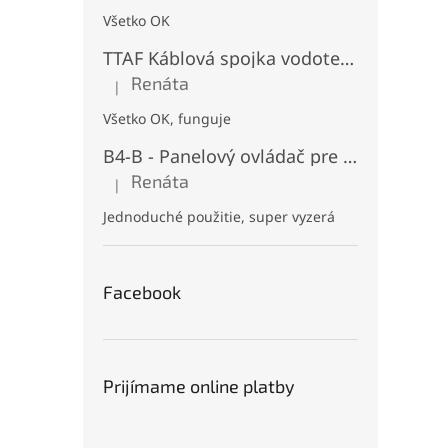
Všetko OK
TTAF Káblová spojka vodotesná IP68, "I" Priama, 3 pinová, 20A, 2,5mm², M20
Renáta
|
Hodnotenie produktu je 5 z 5 hviezdičiek.
Všetko OK, funguje
B4-B - Panelový ovládač pre RGB+CCT LED, Čierny, Batériový 2xAAA (3V), Magnetický, RF 2,4GHz, 4 zóny
Renáta
|
Hodnotenie produktu je 5 z 5 hviezdičiek.
Jednoduché použitie, super vyzerá
Facebook
Prijímame online platby