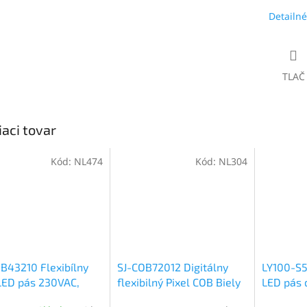
Detailné
TLAČ
iaci tovar
Kód:
NL474
Kód:
NL304
B43210 Flexibílny
SJ-COB72012 Digitálny
LY100-S
LED pás 230VAC,
flexibilný Pixel COB Biely
LED pás 
 12W/m, 432led/m,
LED pás s IC, 24V, IP20,
RGB+650