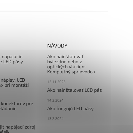
NÁVODY
e napájacie
Ako nainštalovať
re LED pásy
hviezdne nebo z
optických vlákien:
Kompletný sprievodca
nápisy: LED
12.11.2025
x pri montáži
Ako nainštalovať LED pás
14.2.2024
 konektorov pre
vládanie
Ako fungujú LED pásy
13.2.2024
iť napájací zdroj
pásik