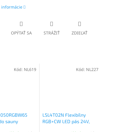
 informácie
OPÝTAŤ SA
STRÁŽIŤ
ZDIEĽAŤ
Kód:
NL619
Kód:
NL227
5050RGBW65
LSL4T02N Flexibílny
do sauny
RGB+CW LED pás 24V,
0K, 24V,
SMD5050 4 v 1, IP65,