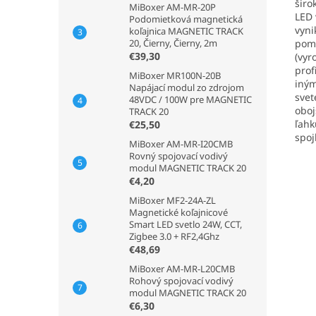
širo
MiBoxer AM-MR-20P
LED 
Podomietková magnetická
vyni
koľajnica MAGNETIC TRACK
poma
20, Čierny, Čierny, 2m
€39,30
(vyr
prof
MiBoxer MR100N-20B
iným
Napájací modul zo zdrojom
svet
48VDC / 100W pre MAGNETIC
oboj
TRACK 20
ľahk
€25,50
spoj
MiBoxer AM-MR-I20CMB
Rovný spojovací vodivý
modul MAGNETIC TRACK 20
€4,20
MiBoxer MF2-24A-ZL
Magnetické koľajnicové
Smart LED svetlo 24W, CCT,
Zigbee 3.0 + RF2,4Ghz
€48,69
MiBoxer AM-MR-L20CMB
Rohový spojovací vodivý
modul MAGNETIC TRACK 20
€6,30