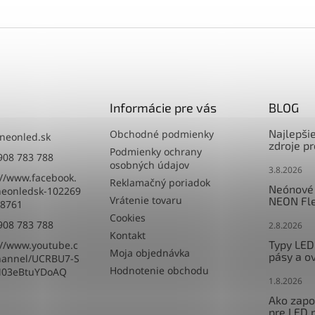
Informácie pre vás
BLOG
Najlepši
Obchodné podmienky
neonled.sk
zdroje p
Podmienky ochrany
908 783 788
osobných údajov
3.8.2026
://www.facebook.
Reklamačný poriadok
Neónové 
eonledsk-102269
Vrátenie tovaru
NEON Fle
8761
Cookies
908 783 788
2.8.2026
Kontakt
Typy LED
://www.youtube.c
Moja objednávka
pásy a o
hannel/UCRBU7-S
Hodnotenie obchodu
M03eBtuYDoAQ
1.8.2026
Ako zapoj
pre LED 