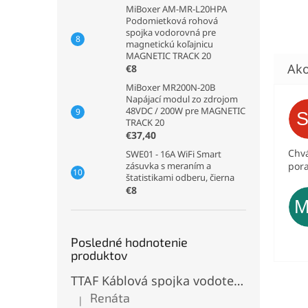
MiBoxer AM-MR-L20HPA
Podomietková rohová
spojka vodorovná pre
magnetickú koľajnicu
MAGNETIC TRACK 20
€8
MiBoxer MR200N-20B
Napájací modul zo zdrojom
48VDC / 200W pre MAGNETIC
TRACK 20
€37,40
Chvá
SWE01 - 16A WiFi Smart
pora
zásuvka s meraním a
štatistikami odberu, čierna
€8
Posledné hodnotenie
produktov
TTAF Káblová spojka vodotesná IP68, Typu "T" , 3 pinová, 20A, 2,5mm², M20
Renáta
|
Hodnotenie produktu je 5 z 5 hviezdičiek.