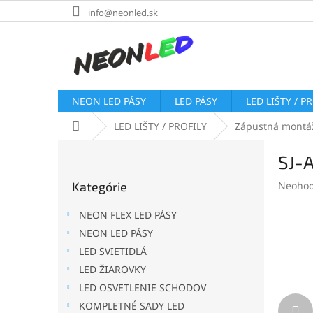
Prejsť
info@neonled.sk
na
obsah
NEON LED PÁSY
LED PÁSY
LED LIŠTY / P
Domov
LED LIŠTY / PROFILY
Zápustná montá
B
SJ-A
o
Preskočiť
č
Prieme
Kategórie
Neohod
kategórie
n
hodnot
ý
produk
NEON FLEX LED PÁSY
p
je
NEON LED PÁSY
a
0,0
LED SVIETIDLÁ
z
n
5
e
LED ŽIAROVKY
hviezdi
l
LED OSVETLENIE SCHODOV
KOMPLETNÉ SADY LED