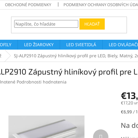
OBCHODNÉ PODMIENKY
PODMIENKY OCHRANY OSOBNÝCH ÚDA
HĽADAŤ
ROFILY
LED ŽIAROVKY
LED SVIETIDLÁ
LED OVLÁDAČE
ž
SJ-ALP2910 Zápustný hliníkový profil pre LED, Biely, Matný, 
LP2910 Zápustný hliníkový profil pre L
rné
notené
Podrobnosti hodnotenia
enie
€13
tu
€17,20 v
Jednotk
€6,99 / 
cena:
čiek.
Na d