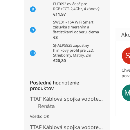
FUT092 ovládač pre
RGB+CCT, 2,4Ghz, 4 zónový
€11,97
SWE01 - 16A WiFi Smart
zásuvka s meraním a
štatistikami odberu, čierna
€8
SJ-ALP5825 zápustný
hliníkový profil pre LED,
Strieborný, Matný, 2m
€20,80
Chvá
pora
Posledné hodnotenie
produktov
TTAF Káblová spojka vodotesná IP68, Typu "T" , 3 pinová, 20A, 2,5mm², M20
Renáta
|
Hodnotenie produktu je 5 z 5 hviezdičiek.
Všetko OK
TTAF Káblová spojka vodotesná IP68, "I" Priama, 3 pinová, 20A, 2,5mm², M20