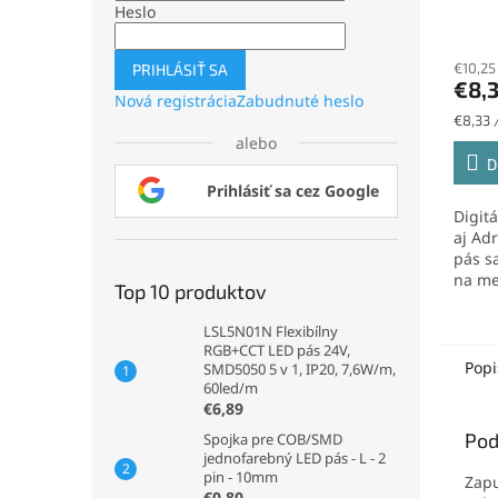
Biely
Heslo
IP20,
12mm,
€10,25
PRIHLÁSIŤ SA
€8,
Nová registrácia
Zabudnuté heslo
Jednot
€8,33 
cena:
alebo
D
Prihlásiť sa cez Google
Digit
aj Ad
pás s
na met
Top 10 produktov
LSL5N01N Flexibílny
RGB+CCT LED pás 24V,
Popi
SMD5050 5 v 1, IP20, 7,6W/m,
60led/m
€6,89
Pod
Spojka pre COB/SMD
jednofarebný LED pás - L - 2
pin - 10mm
Zapu
€0,80