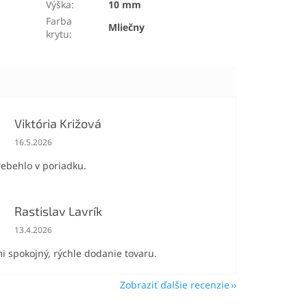
Výška
:
10 mm
Farba
Mliečny
krytu
:
Viktória Križová
Hodnotenie obchodu je 5 z 5 hviezdičiek.
16.5.2026
rebehlo v poriadku.
Rastislav Lavrík
Hodnotenie obchodu je 5 z 5 hviezdičiek.
13.4.2026
i spokojný, rýchle dodanie tovaru.
Zobraziť ďalšie recenzie