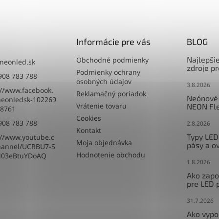
Informácie pre vás
BLOG
Najlepši
Obchodné podmienky
neonled.sk
zdroje p
Podmienky ochrany
908 783 788
osobných údajov
3.8.2026
://www.facebook.
Reklamačný poriadok
Neónové 
eonledsk-102269
Vrátenie tovaru
NEON Fle
8761
Cookies
908 783 788
2.8.2026
Kontakt
Typy LED
://www.youtube.c
Moja objednávka
pásy a o
hannel/UCRBU7-S
Hodnotenie obchodu
M03eBtuYDoAQ
1.8.2026
Ako zapoj
pre LED 
31.7.2026
Ako vypo