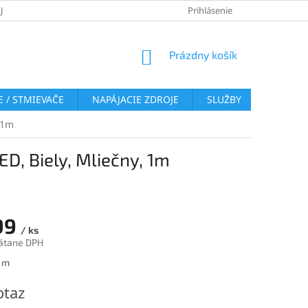
JOV
REKLAMAČNÝ PORIADOK
VRÁTENIE TOVARU
Prihlásenie
COOKI
NÁKUPNÝ
Prázdny košík
KOŠÍK
 / STMIEVAČE
NAPÁJACIE ZDROJE
SLUŽBY
BLOG
, 1m
ED, Biely, Mliečny, 1m
99
/ ks
átane DPH
ová
1 m
otaz