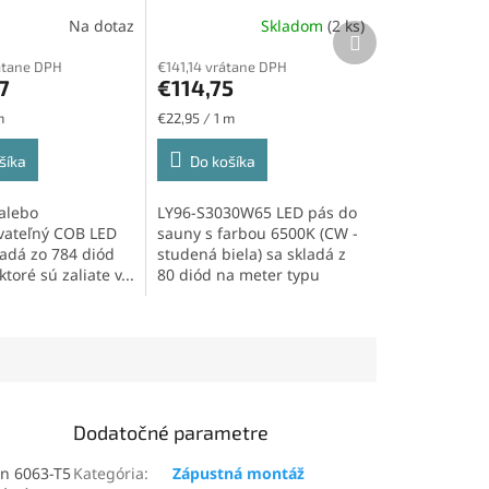
OB LED pás 24V,
SMD3030 , IP65, 9,6W/m,
Na dotaz
Skladom
(2 ks)
W/m, 784led/m,
80led/m
Ďalší
produkt
átane DPH
€141,14 vrátane DPH
7
€114,75
Jednotková
m
€22,95 / 1 m
cena:
šíka
Do košíka
 alebo
LY96-S3030W65 LED pás do
vateľný COB LED
sauny s farbou 6500K (CW -
ladá zo 784 diód
studená biela) sa skladá z
toré sú zaliate v...
80 diód na meter typu
SMD3030. Tento...
Dodatočné parametre
ion 6063-T5
Kategória
:
Zápustná montáž