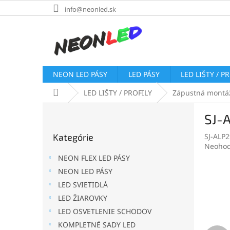
Prejsť
info@neonled.sk
na
obsah
NEON LED PÁSY
LED PÁSY
LED LIŠTY / P
Domov
LED LIŠTY / PROFILY
Zápustná montá
B
SJ-A
o
Preskočiť
č
Kategórie
SJ-ALP
kategórie
n
Prieme
Neohod
ý
hodnot
NEON FLEX LED PÁSY
p
produk
NEON LED PÁSY
a
je
LED SVIETIDLÁ
0,0
n
z
e
LED ŽIAROVKY
5
l
LED OSVETLENIE SCHODOV
hviezdi
KOMPLETNÉ SADY LED