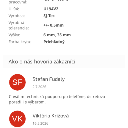
pracovná
:
UL94
:
UL94V2
Výrobca
:
SJ-Tec
Výrobná
+/- 0,5mm
tolerancia
:
Výška
:
6 mm, 35 mm
Farba krytu
:
Priehľadný
Stefan Fudaly
SF
Hodnotenie obchodu je 5 z 5 hviezdičiek.
2.7.2026
Chválim technickú podporu po telefóne, ústretovo
poradili s výberom.
Viktória Križová
VK
Hodnotenie obchodu je 5 z 5 hviezdičiek.
16.5.2026