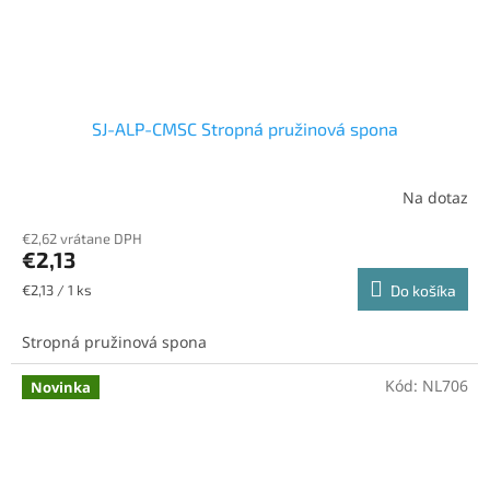
SJ-ALP-CMSC Stropná pružinová spona
Na dotaz
€2,62 vrátane DPH
€2,13
Jednotková
€2,13 / 1 ks
Do košíka
cena:
Stropná pružinová spona
Kód:
NL706
Novinka