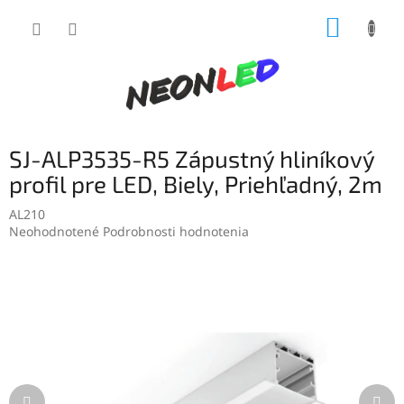
Prejsť
NÁKUP
na
obsah
KOŠÍK
SJ-ALP3535-R5 Zápustný hliníkový
profil pre LED, Biely, Priehľadný, 2m
AL210
Priemerné
Neohodnotené
Podrobnosti hodnotenia
hodnotenie
produktu
je
0,0
z
5
hviezdičiek.