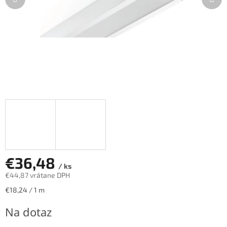
€36,48
/ ks
€44,87 vrátane DPH
Jednotková
€18,24 / 1 m
cena:
Na dotaz