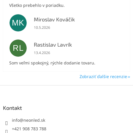
Všetko prebehlo v poriadku.
Miroslav Kováčik
MK
Hodnotenie obchodu je 5 z 5 hviezdičiek.
10.5.2026
Rastislav Lavrík
RL
Hodnotenie obchodu je 5 z 5 hviezdičiek.
13.4.2026
Som veľmi spokojný, rýchle dodanie tovaru.
Zobraziť ďalšie recenzie
Z
á
p
ä
Kontakt
t
i
info
@
neonled.sk
e
+421 908 783 788