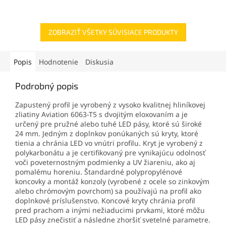
ZOBRAZIŤ VŠETKY SÚVISIACE PRODUKTY
Popis
Hodnotenie
Diskusia
Podrobný popis
Zapustený profil je vyrobený z vysoko kvalitnej hliníkovej
zliatiny Aviation 6063-T5 s dvojitým eloxovaním a je
určený pre pružné alebo tuhé LED pásy, ktoré sú široké
24 mm. Jedným z doplnkov ponúkaných sú kryty, ktoré
tienia a chránia LED vo vnútri profilu. Kryt je vyrobený z
polykarbonátu a je certifikovaný pre vynikajúcu odolnosť
voči poveternostným podmienky a UV žiareniu, ako aj
pomalému horeniu. Štandardné polypropylénové
koncovky a montáž konzoly (vyrobené z ocele so zinkovým
alebo chrómovým povrchom) sa používajú na profil ako
doplnkové príslušenstvo. Koncové kryty chránia profil
pred prachom a inými nežiaducimi prvkami, ktoré môžu
LED pásy znečistiť a následne zhoršiť svetelné parametre.