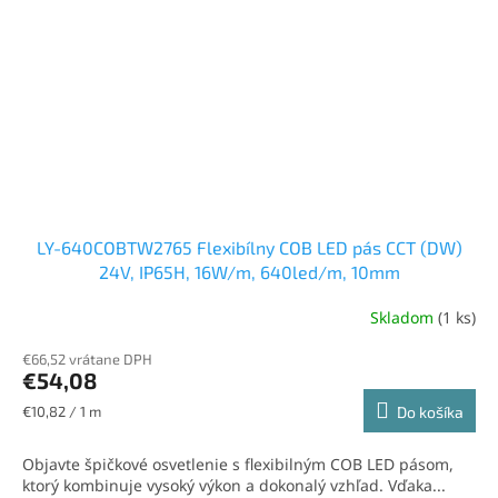
LY-640COBTW2765 Flexibílny COB LED pás CCT (DW)
24V, IP65H, 16W/m, 640led/m, 10mm
Skladom
(1 ks)
€66,52 vrátane DPH
€54,08
Jednotková
€10,82 / 1 m
Do košíka
cena:
Objavte špičkové osvetlenie s flexibilným COB LED pásom,
ktorý kombinuje vysoký výkon a dokonalý vzhľad. Vďaka...