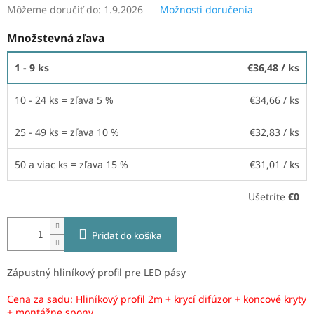
Môžeme doručiť do:
1.9.2026
Možnosti doručenia
Množstevná zľava
1 - 9 ks
€36,48
/ ks
10 - 24 ks = zľava 5 %
€34,66
/ ks
25 - 49 ks = zľava 10 %
€32,83
/ ks
50 a viac ks = zľava 15 %
€31,01
/ ks
Ušetríte
€0
Pridať do košíka
Zápustný hliníkový profil pre LED pásy
Cena za sadu: Hliníkový profil 2m + krycí difúzor + koncové kryty
+ montážne spony