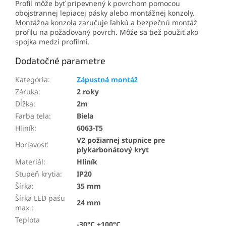
Profil môže byť pripevnený k povrchom pomocou
obojstrannej lepiacej pásky alebo montážnej konzoly.
Montážna konzola zaručuje ľahkú a bezpečnú montáž
profilu na požadovaný povrch. Môže sa tiež použiť ako
spojka medzi profilmi.
Dodatočné parametre
Kategória
:
Zápustná montáž
Záruka
:
2 roky
Dĺžka
:
2m
Farba tela
:
Biela
Hliník
:
6063-T5
V2 požiarnej stupnice pre
Horľavosť
:
plykarbonátový kryt
Materiál
:
Hliník
Stupeň krytia
:
IP20
Šírka
:
35 mm
Šírka LED paśu
24 mm
max.
:
Teplota
-30°C +100°C