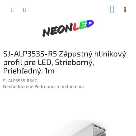
Prejsť
NÁKUP
na
obsah
KOŠÍK
SJ-ALP3535-R5 Zápustný hliníkový
profil pre LED, Strieborný,
Priehľadný, 1m
SJ-ALP3535-R5AC
Priemerné
Neohodnotené
Podrobnosti hodnotenia
hodnotenie
produktu
je
0,0
z
5
hviezdičiek.