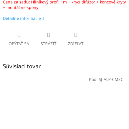
Cena za sadu: Hliníkový profil 1m + krycí difúzor + koncové kryty
+ montážne spony
Detailné informácie
OPÝTAŤ SA
STRÁŽIŤ
ZDIEĽAŤ
Súvisiaci tovar
Kód:
SJ-ALP-CMSC