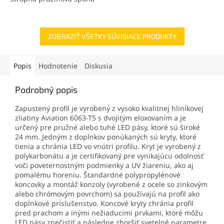
ZOBRAZIŤ VŠETKY SÚVISIACE PRODUKTY
Popis
Hodnotenie
Diskusia
Podrobný popis
Zapustený profil je vyrobený z vysoko kvalitnej hliníkovej
zliatiny Aviation 6063-T5 s dvojitým eloxovaním a je
určený pre pružné alebo tuhé LED pásy, ktoré sú široké
24 mm. Jedným z doplnkov ponúkaných sú kryty, ktoré
tienia a chránia LED vo vnútri profilu. Kryt je vyrobený z
polykarbonátu a je certifikovaný pre vynikajúcu odolnosť
voči poveternostným podmienky a UV žiareniu, ako aj
pomalému horeniu. Štandardné polypropylénové
koncovky a montáž konzoly (vyrobené z ocele so zinkovým
alebo chrómovým povrchom) sa používajú na profil ako
doplnkové príslušenstvo. Koncové kryty chránia profil
pred prachom a inými nežiaducimi prvkami, ktoré môžu
LED pásy znečistiť a následne zhoršiť svetelné parametre.