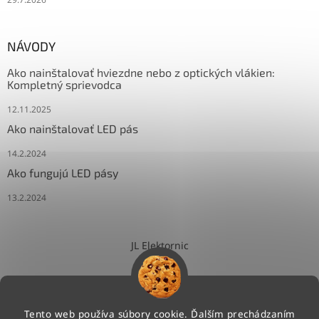
NÁVODY
Ako nainštalovať hviezdne nebo z optických vlákien:
Kompletný sprievodca
12.11.2025
Ako nainštalovať LED pás
14.2.2024
Ako fungujú LED pásy
13.2.2024
JL Elektornic
Tento web používa súbory cookie. Ďalším prechádzaním