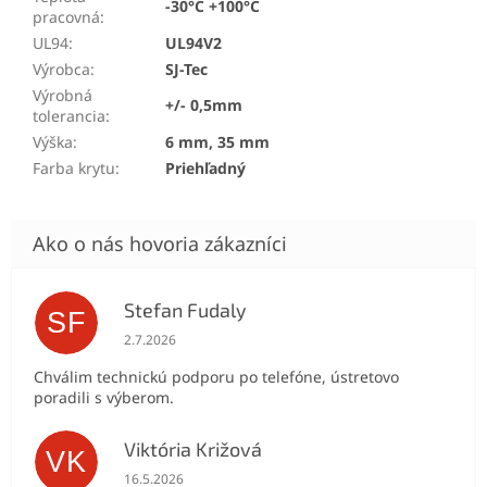
-30°C +100°C
pracovná
:
UL94
:
UL94V2
Výrobca
:
SJ-Tec
Výrobná
+/- 0,5mm
tolerancia
:
Výška
:
6 mm, 35 mm
Farba krytu
:
Priehľadný
Stefan Fudaly
SF
Hodnotenie obchodu je 5 z 5 hviezdičiek.
2.7.2026
Chválim technickú podporu po telefóne, ústretovo
poradili s výberom.
Viktória Križová
VK
Hodnotenie obchodu je 5 z 5 hviezdičiek.
16.5.2026