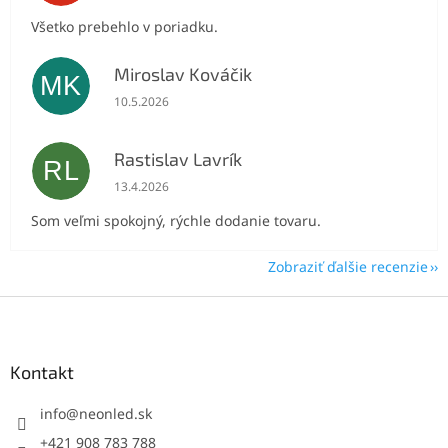
Všetko prebehlo v poriadku.
Miroslav Kováčik
MK
Hodnotenie obchodu je 5 z 5 hviezdičiek.
10.5.2026
Rastislav Lavrík
RL
Hodnotenie obchodu je 5 z 5 hviezdičiek.
13.4.2026
Som veľmi spokojný, rýchle dodanie tovaru.
Zobraziť ďalšie recenzie
Z
á
p
ä
Kontakt
t
i
info
@
neonled.sk
e
+421 908 783 788