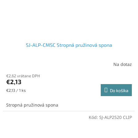
SJ-ALP-CMSC Stropná pružinová spona
Na dotaz
€2,62 vrátane DPH
€2,13
Jednotková
€2,13 / 1 ks
Do košíka
cena:
Stropná pružinová spona
Kód:
SJ-ALP2520 CLIP