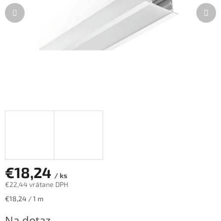
€18,24
/ ks
€22,44 vrátane DPH
Jednotková
€18,24 / 1 m
cena:
Na dotaz