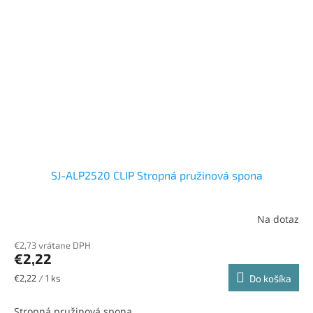
SJ-ALP2520 CLIP Stropná pružinová spona
Na dotaz
€2,73 vrátane DPH
€2,22
Jednotková
€2,22 / 1 ks
Do košíka
cena:
Stropná pružinová spona