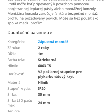
Profil môže byť pripevnený k povrchom pomocou
obojstrannej lepiacej pásky alebo montážnej konzoly.
Montážna konzola zaručuje ľahkú a bezpečnú montáž
profilu na požadovaný povrch. Môže sa tiež použiť ako
spojka medzi profilmi.
Dodatočné parametre
Kategória
:
Zápustná montáž
Záruka
:
2 roky
Dĺžka
:
1m
Farba tela
:
Strieborná
Hliník
:
6063-T5
V2 požiarnej stupnice pre
Horľavosť
:
plykarbonátový kryt
Materiál
:
Hliník
Stupeň krytia
:
IP20
Šírka
:
35 mm
Šírka LED paśu
24 mm
max.
:
Teplota