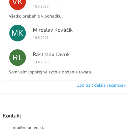
VK
Hodnotenie obchodu je 5 z 5 hviezdičiek.
16.5.2026
Všetko prebehlo v poriadku.
Miroslav Kováčik
MK
Hodnotenie obchodu je 5 z 5 hviezdičiek.
10.5.2026
Rastislav Lavrík
RL
Hodnotenie obchodu je 5 z 5 hviezdičiek.
13.4.2026
Som veľmi spokojný, rýchle dodanie tovaru.
Zobraziť ďalšie recenzie
Z
á
p
ä
Kontakt
t
i
info
@
neonled.sk