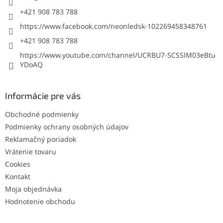
e
+421 908 783 788
https://www.facebook.com/neonledsk-102269458348761
+421 908 783 788
https://www.youtube.com/channel/UCRBU7-SCSSlM03eBtu
YDoAQ
Informácie pre vás
Obchodné podmienky
Podmienky ochrany osobných údajov
Reklamačný poriadok
Vrátenie tovaru
Cookies
Kontakt
Moja objednávka
Hodnotenie obchodu