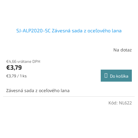
SJ-ALP2020-SC Závesná sada z oceľového lana
Na dotaz
€4,66 vrátane DPH
€3,79
Jednotková
€3,79 / 1 ks
Do košíka
cena:
Závesná sada z oceľového lana
Kód:
NL622