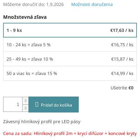
Môžeme doručiť do:
1.9.2026
Možnosti doručenia
Množstevná zľava
1 - 9 ks
€17,63
/ ks
10 - 24 ks = zľava 5 %
€16,75
/ ks
25 - 49 ks = zľava 10 %
€15,87
/ ks
50 a viac ks = zľava 15 %
€14,99
/ ks
Ušetríte
€0
Pridať do košíka
Závesný hliníkový profil pre LED pásy
Cena za sadu: Hliníkový profil 2m + krycí difúzor + koncové kryty