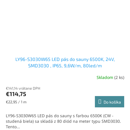
LY96-S3030W65 LED pás do sauny 6500K, 24V,
SMD3030 , IP65, 9,6W/m, 80led/m
Skladom
(2 ks)
€141,14 vrátane DPH
€114,75
Jednotková
€22,95 / 1 m
Do košíka
cena:
LY96-S3030W65 LED pás do sauny s farbou 6500K (CW -
studená biela) sa skladá z 80 diód na meter typu SMD3030.
Tento...