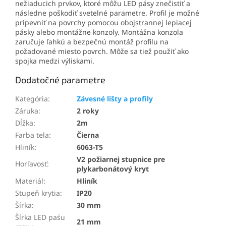
nežiaducich prvkov, ktoré môžu LED pásy znečistiť a
následne poškodiť svetelné parametre. Profil je možné
pripevniť na povrchy pomocou obojstrannej lepiacej
pásky alebo montážne konzoly. Montážna konzola
zaručuje ľahkú a bezpečnú montáž profilu na
požadované miesto povrch. Môže sa tiež použiť ako
spojka medzi výliskami.
Dodatočné parametre
Kategória
:
Závesné lišty a profily
Záruka
:
2 roky
Dĺžka
:
2m
Farba tela
:
Čierna
Hliník
:
6063-T5
V2 požiarnej stupnice pre
Horľavosť
:
plykarbonátový kryt
Materiál
:
Hliník
Stupeň krytia
:
IP20
Šírka
:
30 mm
Šírka LED paśu
21 mm