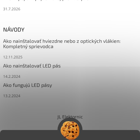
31.7.2026
NÁVODY
Ako nainštalovať hviezdne nebo z optických vlákien:
Kompletný sprievodca
12.11.2025
Ako nainštalovať LED pás
14.2.2024
Ako fungujú LED pásy
13.2.2024
JL Elektornic