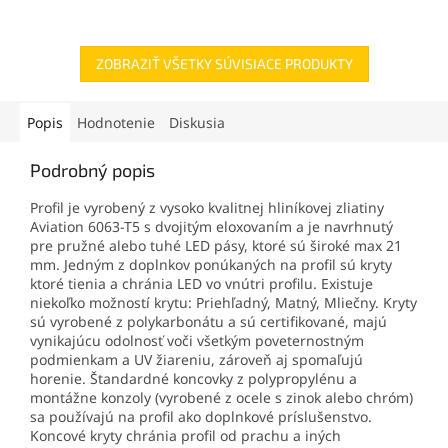
ZOBRAZIŤ VŠETKY SÚVISIACE PRODUKTY
Popis
Hodnotenie
Diskusia
Podrobný popis
Profil je vyrobený z vysoko kvalitnej hliníkovej zliatiny
Aviation 6063-T5 s dvojitým eloxovaním a je navrhnutý
pre pružné alebo tuhé LED pásy, ktoré sú široké max 21
mm. Jedným z doplnkov ponúkaných na profil sú kryty
ktoré tienia a chránia LED vo vnútri profilu. Existuje
niekoľko možností krytu: Priehľadný, Matný, Mliečny. Kryty
sú vyrobené z polykarbonátu a sú certifikované, majú
vynikajúcu odolnosť voči všetkým poveternostným
podmienkam a UV žiareniu, zároveň aj spomaľujú
horenie. Štandardné koncovky z polypropylénu a
montážne konzoly (vyrobené z ocele s zinok alebo chróm)
sa používajú na profil ako doplnkové príslušenstvo.
Koncové kryty chránia profil od prachu a iných