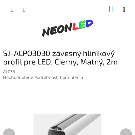
Prejsť
NÁKUP
na
obsah
KOŠÍK
SJ-ALPO3030 závesný hliníkový
profil pre LED, Čierny, Matný, 2m
AL056
Priemerné
Neohodnotené
Podrobnosti hodnotenia
hodnotenie
produktu
je
0,0
z
5
hviezdičiek.