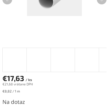
€17,63
/ ks
€21,68 vrátane DPH
Jednotková
€8,82 / 1 m
cena:
Na dotaz