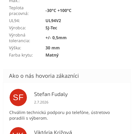
max.
:
Teplota
-30°C +100°C
pracovná
:
UL94
:
UL94V2
Výrobca
:
SJ-Tec
Výrobná
+/- 0,5mm
tolerancia
:
Výška
:
30 mm
Farba krytu
:
Matný
Stefan Fudaly
SF
Hodnotenie obchodu je 5 z 5 hviezdičiek.
2.7.2026
Chválim technickú podporu po telefóne, ústretovo
poradili s výberom.
Viktória Križová