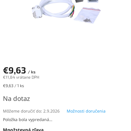
€9,63
/ ks
€11,84 vrátane DPH
Jednotková
€9,63 / 1 ks
cena:
Na dotaz
Môžeme doručiť do:
2.9.2026
Možnosti doručenia
Položka bola vypredaná…
Množstevná zľava