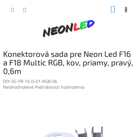
Prejsť
NÁKUP
na
obsah
KOŠÍK
Konektorová sada pre Neon Led F16
a F18 Multic RGB, kov, priamy, pravý,
0,6m
DIY-SC-FR-16-D-01-RGB-06
Priemerné
Neohodnotené
Podrobnosti hodnotenia
hodnotenie
produktu
je
0,0
z
5
hviezdičiek.