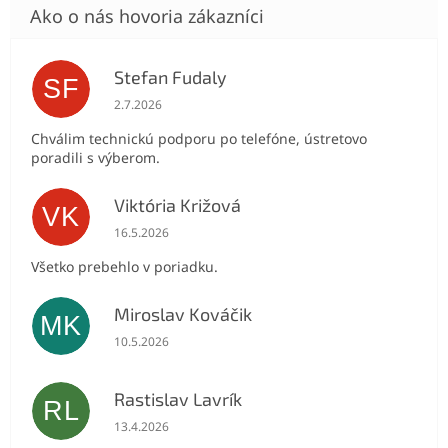
Stefan Fudaly
SF
Hodnotenie obchodu je 5 z 5 hviezdičiek.
2.7.2026
Chválim technickú podporu po telefóne, ústretovo
poradili s výberom.
Viktória Križová
VK
Hodnotenie obchodu je 5 z 5 hviezdičiek.
16.5.2026
Všetko prebehlo v poriadku.
Miroslav Kováčik
MK
Hodnotenie obchodu je 5 z 5 hviezdičiek.
10.5.2026
Rastislav Lavrík
RL
Hodnotenie obchodu je 5 z 5 hviezdičiek.
13.4.2026