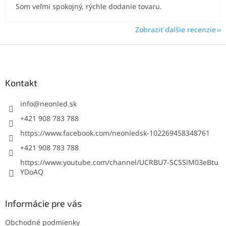
Som veľmi spokojný, rýchle dodanie tovaru.
Zobraziť ďalšie recenzie
Z
á
p
ä
Kontakt
t
i
info
@
neonled.sk
e
+421 908 783 788
https://www.facebook.com/neonledsk-102269458348761
+421 908 783 788
https://www.youtube.com/channel/UCRBU7-SCSSlM03eBtu
YDoAQ
Informácie pre vás
Obchodné podmienky