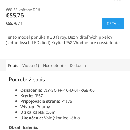
€68,58 vrátane DPH
€55,76
Jednotková
€55,76 / 1 m
DETAIL
cena:
Tento model ponúka RGB farby. Bez viditeľných pixelov
(jednotlivých LED diod) Krytie IP68 Vhodné pre nasvietenie...
Popis
Videá (1)
Hodnotenie
Diskusia
Podrobný popis
Označenie:
DIY-SC-FR-16-D-01-RGB-06
Krytie:
IP67
Pripojovacia strana:
Pravá
Výstup:
Priamy
Dĺžka kábla:
0,6m
Ukončenie:
Voľný koniec kábla
Obsah balenia: