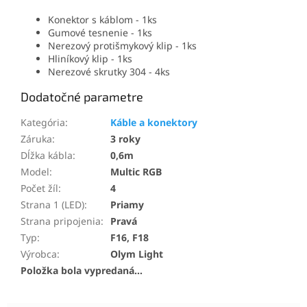
Konektor s káblom - 1ks
Gumové tesnenie - 1ks
Nerezový protišmykový klip - 1ks
Hliníkový klip - 1ks
Nerezové skrutky 304 - 4ks
Dodatočné parametre
Kategória
:
Káble a konektory
Záruka
:
3 roky
Dĺžka kábla
:
0,6m
Model
:
Multic RGB
Počet žíl
:
4
Strana 1 (LED)
:
Priamy
Strana pripojenia
:
Pravá
Typ
:
F16, F18
Výrobca
:
Olym Light
Položka bola vypredaná…