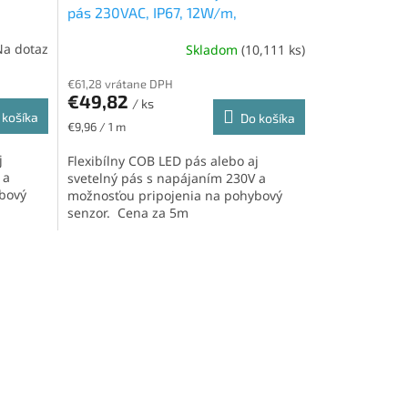
pás 230VAC, IP67, 12W/m,
la
432led/m, 4500K, neutrálna biela
Na dotaz
Skladom
(10,111 ks)
€61,28 vrátane DPH
€49,82
/ ks
 košíka
Do košíka
Jednotková
€9,96 / 1 m
cena:
j
Flexibílny COB LED pás alebo aj
 a
svetelný pás s napájaním 230V a
bový
možnosťou pripojenia na pohybový
senzor. Cena za 5m