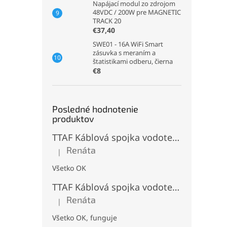
Napájací modul zo zdrojom
48VDC / 200W pre MAGNETIC
TRACK 20
€37,40
SWE01 - 16A WiFi Smart
zásuvka s meraním a
štatistikami odberu, čierna
€8
Posledné hodnotenie
produktov
TTAF Káblová spojka vodotesná IP68, Typu "T" , 3 pinová, 20A, 2,5mm², M20
Renáta
|
Hodnotenie produktu je 5 z 5 hviezdičiek.
Všetko OK
TTAF Káblová spojka vodotesná IP68, "I" Priama, 3 pinová, 20A, 2,5mm², M20
Renáta
|
Hodnotenie produktu je 5 z 5 hviezdičiek.
Všetko OK, funguje