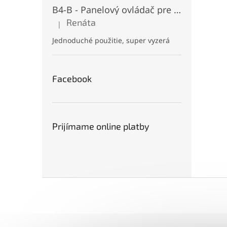
B4-B - Panelový ovládač pre RGB+CCT LED, Čierny, Batériový 2xAAA (3V), Magnetický, RF 2,4GHz, 4 zóny
Renáta
|
Hodnotenie produktu je 5 z 5 hviezdičiek.
Jednoduché použitie, super vyzerá
Facebook
Prijímame online platby
Z
á
p
ä