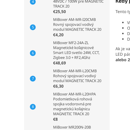
Kedy 
48VDC / 100W pre MAGNETIC
TRACK 20
€25,50
Tento t
MiBoxer AM-MR-I20CMB
V
Rovný spojovací vodivý
O
modul MAGNETIC TRACK 20
D
€4,20
D
MiBoxer MF2-24A-ZL
Magnetické koľajnicové
Ak je v
Smart LED svetlo 24W, CCT,
LED pás
Zigbee 3.0 + RF2,4Ghz
alebo 
€48,69
MiBoxer AM-MR-L20CMB
Rohový spojovací vodivý
modul MAGNETIC TRACK 20
€6,30
MiBoxer AM-MR-L20HPA
Podomietková rohová
spojka vodorovná pre
magnetickú koľajnicu
MAGNETIC TRACK 20
€8
MiBoxer MR200N-20B