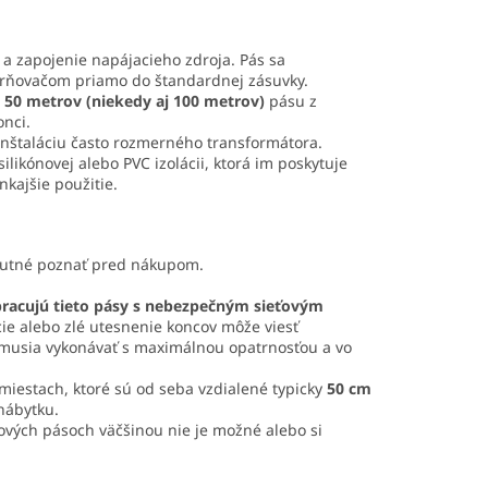
 a zapojenie napájacieho zdroja. Pás sa
rňovačom priamo do štandardnej zásuvky.
 50 metrov (niekedy aj 100 metrov)
pásu z
onci.
 inštaláciu často rozmerného transformátora.
silikónovej alebo PVC izolácii, ktorá im poskytuje
nkajšie použitie.
 nutné poznať pred nákupom.
pracujú tieto pásy s nebezpečným sieťovým
ie alebo zlé utesnenie koncov môže viesť
a musia vykonávať s maximálnou opatrnosťou a vo
miestach, ktoré sú od seba vzdialené typicky
50 cm
nábytku.
ových pásoch väčšinou nie je možné alebo si