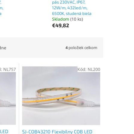
,
pás 230VAC, IP67,
m,
12W/m, 432led/m,
a
6500K, studená biela
Skladom
(10 ks)
€49,82
4
položiek celkom
dne
d:
NL757
Kód:
NL200
 LED
SJ-COB43210 Flexibílny COB LED