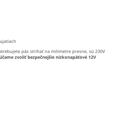
ujatiach
otrebujete pás strihať na milimetre presne, sú 230V
orúčame zvoliť bezpečnejšie nízkonapäťové 12V