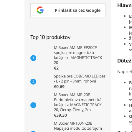
Hlavn
Prihlásiť sa cez Google
E
j
M
j
Top 10 produktov
Ž
V
MiBoxer AM-MR-FP20CP
v
spojka pre magnetickú
koľajnicu MAGNETIC TRACK
Dôlež
20
€2
Napriek
Spojka pre COB/SMD LED pás
- L - 2 pin - 8mm, rohová
B
€0,69
n
k
MiBoxer AM-MR-20P
v
Podomietková magnetická
koľajnica MAGNETIC TRACK
H
20, Čierny, Čierny, 2m
a
€39,30
O
v
MiBoxer MR100N-20B
Napájací modul zo zdrojom