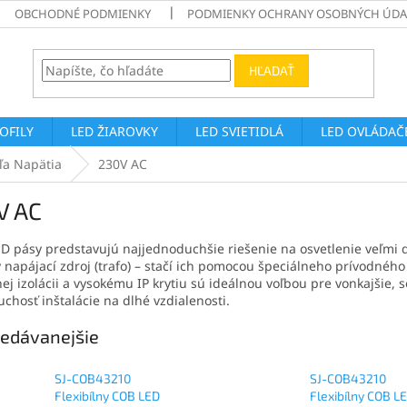
OBCHODNÉ PODMIENKY
PODMIENKY OCHRANY OSOBNÝCH ÚDA
HĽADAŤ
ROFILY
LED ŽIAROVKY
LED SVIETIDLÁ
LED OVLÁDAČE
ľa Napätia
230V AC
V AC
D pásy predstavujú najjednoduchšie riešenie na osvetlenie veľmi d
ý napájací zdroj (trafo) – stačí ich pomocou špeciálneho prívodného
ej izolácii a vysokému IP krytiu sú ideálnou voľbou pre vonkajšie, 
chosť inštalácie na dlhé vzdialenosti.
edávanejšie
SJ-COB43210
SJ-COB43210
Flexibílny COB LED
Flexibílny COB L