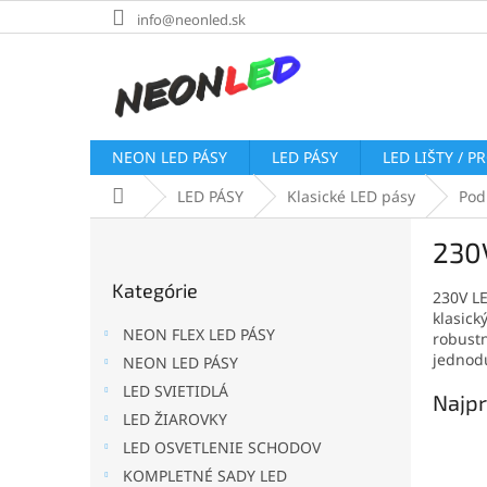
Prejsť
info@neonled.sk
na
obsah
NEON LED PÁSY
LED PÁSY
LED LIŠTY / P
Domov
LED PÁSY
Klasické LED pásy
Pod
B
230
o
Preskočiť
č
Kategórie
kategórie
230V LE
n
klasick
ý
NEON FLEX LED PÁSY
robustn
p
jednodu
NEON LED PÁSY
a
LED SVIETIDLÁ
n
Najpr
e
LED ŽIAROVKY
l
LED OSVETLENIE SCHODOV
KOMPLETNÉ SADY LED