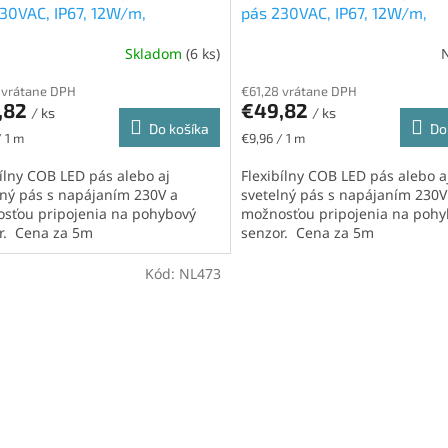
30VAC, IP67, 12W/m,
pás 230VAC, IP67, 12W/m,
d/m, 2700K, teplá biela
432led/m, 3000K, teplá bie
Skladom
(6 ks)
 vrátane DPH
€61,28 vrátane DPH
,82
€49,82
/ ks
/ ks
Do košíka
Do
ková
Jednotková
/ 1 m
€9,96 / 1 m
cena:
bílny COB LED pás alebo aj
Flexibílny COB LED pás alebo a
lný pás s napájaním 230V a
svetelný pás s napájaním 230V
sťou pripojenia na pohybový
možnosťou pripojenia na pohy
r. Cena za 5m
senzor. Cena za 5m
Kód:
NL473