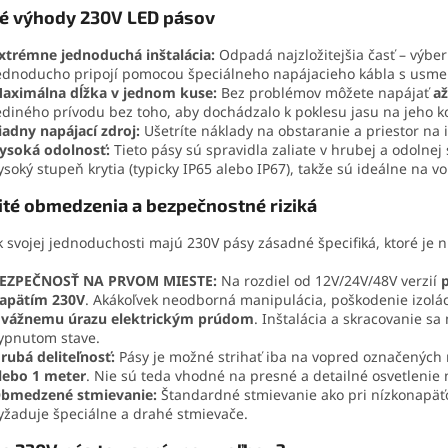
i
é výhody 230V LED pásov
e
p
xtrémne jednoduchá inštalácia:
Odpadá najzložitejšia časť – výber
r
ednoducho pripojí pomocou špeciálneho napájacieho kábla s usme
v
aximálna dĺžka v jednom kuse:
Bez problémov môžete napájať
až
k
ediného prívodu bez toho, aby dochádzalo k poklesu jasu na jeho k
y
iadny napájací zdroj:
Ušetríte náklady na obstaranie a priestor na
v
ysoká odolnosť:
Tieto pásy sú spravidla zaliate v hrubej a odolnej 
ý
ysoký stupeň krytia (typicky IP65 alebo IP67), takže sú ideálne na vo
p
i
ité obmedzenia a bezpečnostné riziká
s
u
 svojej jednoduchosti majú 230V pásy zásadné špecifiká, ktoré je
EZPEČNOSŤ NA PRVOM MIESTE:
Na rozdiel od 12V/24V/48V verzií
apätím 230V
. Akákoľvek neodborná manipulácia, poškodenie izolác
vážnemu úrazu elektrickým prúdom
. Inštalácia a skracovanie s
ypnutom stave.
rubá deliteľnosť:
Pásy je možné strihať iba na vopred označených 
lebo 1 meter
. Nie sú teda vhodné na presné a detailné osvetlenie 
bmedzené stmievanie:
Štandardné stmievanie ako pri nízkonapäť
yžaduje špeciálne a drahé stmievače.