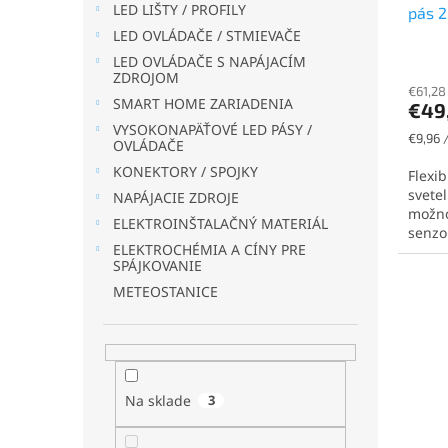
LED LIŠTY / PROFILY
pás 2
t
v
432le
LED OVLÁDAČE / STMIEVAČE
o
v
LED OVLÁDAČE S NAPÁJACÍM
ZDROJOM
€61,28
SMART HOME ZARIADENIA
€49
VYSOKONAPÄŤOVÉ LED PÁSY /
Jednot
€9,96 
OVLÁDAČE
cena:
KONEKTORY / SPOJKY
Flexi
svete
NAPÁJACIE ZDROJE
možno
ELEKTROINŠTALAČNÝ MATERIÁL
senzo
ELEKTROCHÉMIA A CÍNY PRE
SPÁJKOVANIE
METEOSTANICE
Na sklade
3