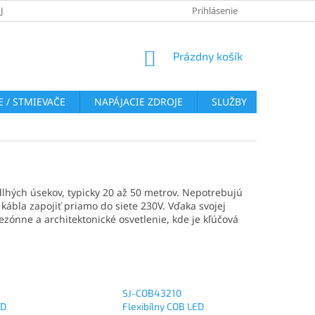
JOV
REKLAMAČNÝ PORIADOK
VRÁTENIE TOVARU
Prihlásenie
COOKI
NÁKUPNÝ
Prázdny košík
KOŠÍK
 / STMIEVAČE
NAPÁJACIE ZDROJE
SLUŽBY
BLOG
lhých úsekov, typicky 20 až 50 metrov. Nepotrebujú
 kábla zapojiť priamo do siete 230V. Vďaka svojej
sezónne a architektonické osvetlenie, kde je kľúčová
SJ-COB43210
ED
Flexibílny COB LED