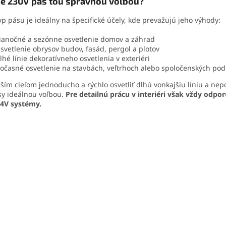
je 230V pás tou správnou voľbou?
yp pásu je ideálny na špecifické účely, kde prevažujú jeho výhody:
ianočné a sezónne osvetlenie domov a záhrad
svetlenie obrysov budov, fasád, pergol a plotov
lhé línie dekoratívneho osvetlenia v exteriéri
očasné osvetlenie na stavbách, veľtrhoch alebo spoločenských pod
aším cieľom jednoducho a rýchlo osvetliť dlhú vonkajšiu líniu a nep
y ideálnou voľbou.
Pre detailnú prácu v interiéri však vždy odp
24V systémy.