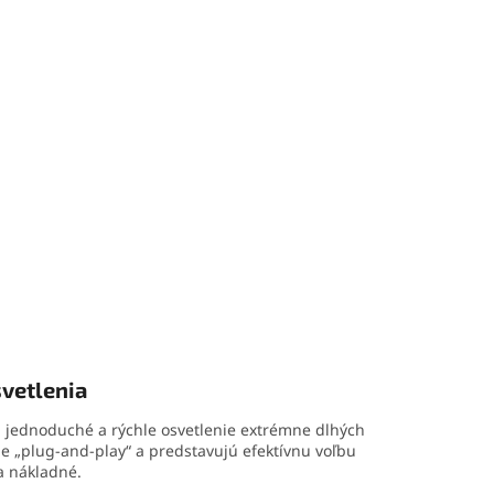
vetlenia
u: jednoduché a rýchle osvetlenie extrémne dlhých
pe „plug-and-play“ a predstavujú efektívnu voľbu
 a nákladné.