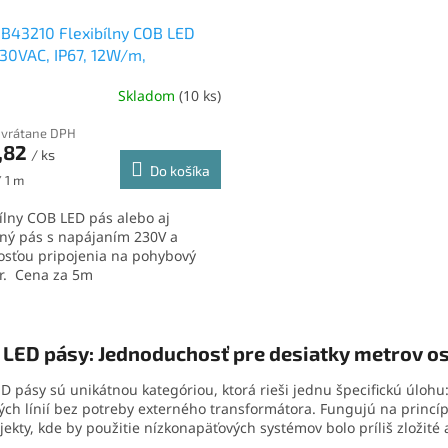
B43210 Flexibílny COB LED
30VAC, IP67, 12W/m,
d/m, 6500K, studená biela
Skladom
(10 ks)
 vrátane DPH
,82
/ ks
Do košíka
ková
/ 1 m
bílny COB LED pás alebo aj
lný pás s napájaním 230V a
sťou pripojenia na pohybový
r. Cena za 5m
O
v
LED pásy: Jednoduchosť pre desiatky metrov os
l
á
D pásy sú unikátnou kategóriou, ktorá rieši jednu špecifickú úloh
d
ých línií bez potreby externého transformátora. Fungujú na princí
a
jekty, kde by použitie nízkonapäťových systémov bolo príliš zložité
c