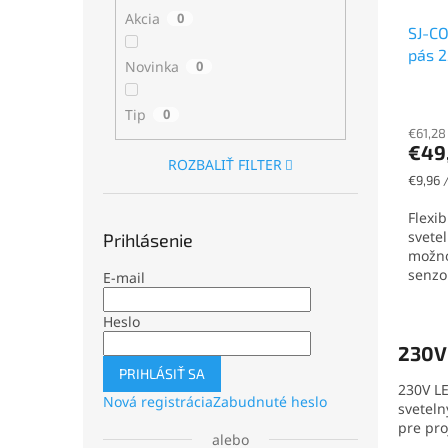
Akcia
0
SJ-CO
pás 2
Novinka
0
432le
Tip
0
€61,28
€49
ROZBALIŤ FILTER
Jednot
€9,96 
cena:
Flexi
svete
Prihlásenie
možno
senzo
E-mail
Heslo
230V 
PRIHLÁSIŤ SA
230V LE
Nová registrácia
Zabudnuté heslo
sveteln
pre pro
alebo