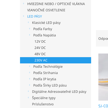
HVIEZDNE NEBO / OPTICKÉ VLÁKNA
VIANOČNÉ OSVETLENIE
LED PÁSY
Klasické LED pásy
Podľa Farby
R
Podľa Napätia
a
Odpo
12V DC
d
24V DC
e
V
n
48V DC
ý
i
230V AC
p
e
Podľa Technológie
i
p
Podľa Strihania
s
r
Podľa IP krytia
p
o
r
d
Podľa Šírky LED pásu
o
u
Digitálne Adresovateľné LED pásy
d
k
Špeciálne typy
u
t
Príslušenstvo
SJ-CO
k
o