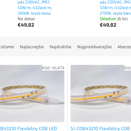
pás 230VAC, IP67,
pás 230VAC, IP67
12W/m, 432led/m,
12W/m, 432led/
3000K, teplá biela
2700K, teplá biel
Na dotaz
Skladom
(6 ks)
€49,82
€49,82
rúčame
Najlacnejšie
Najdrahšie
Najpredávanejšie
Abece
Kód:
NL474
Kó
B43210 Flexibílny COB LED
SJ-COB43210 Flexibílny COB