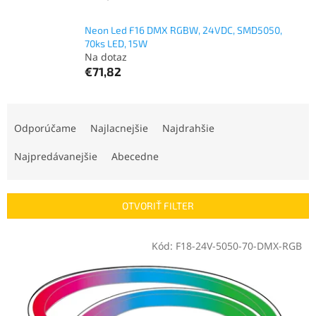
Neon Led F16 DMX RGBW, 24VDC, SMD5050,
70ks LED, 15W
Na dotaz
€71,82
R
a
Odporúčame
Najlacnejšie
Najdrahšie
d
e
Najpredávanejšie
Abecedne
n
i
e
OTVORIŤ FILTER
p
r
V
Kód:
F18-24V-5050-70-DMX-RGB
o
ý
d
p
u
i
k
s
t