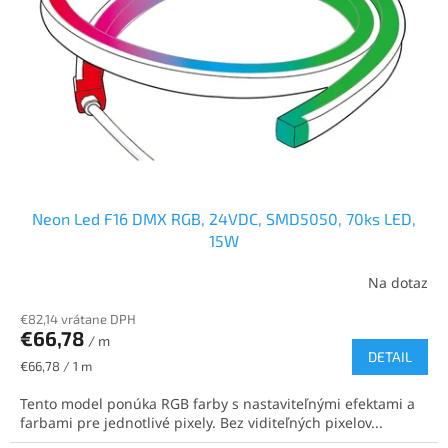
p
o
r
v
o
d
u
k
t
o
v
Neon Led F16 DMX RGB, 24VDC, SMD5050, 70ks LED,
15W
Na dotaz
€82,14 vrátane DPH
€66,78
/ m
DETAIL
Jednotková
€66,78 / 1 m
cena:
Tento model ponúka RGB farby s nastaviteľnými efektami a
farbami pre jednotlivé pixely. Bez viditeľných pixelov...