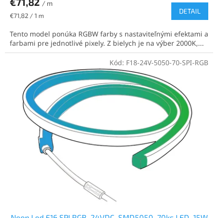
€71,82
/ m
DETAIL
Jednotková
€71,82 / 1 m
cena:
Tento model ponúka RGBW farby s nastaviteľnými efektami a
farbami pre jednotlivé pixely. Z bielych je na výber 2000K,...
Kód:
F18-24V-5050-70-SPI-RGB
Neon Led F16 SPI RGB, 24VDC, SMD5050, 70ks LED, 15W