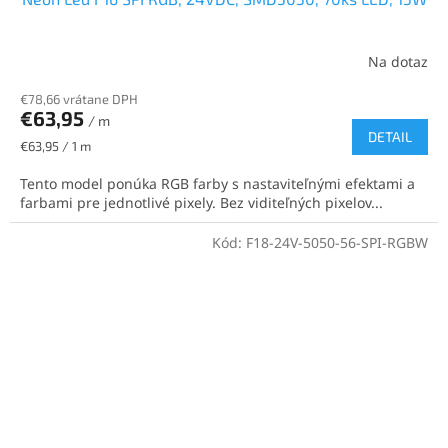
Na dotaz
€78,66 vrátane DPH
€63,95
/ m
DETAIL
Jednotková
€63,95 / 1 m
cena:
Tento model ponúka RGB farby s nastaviteľnými efektami a
farbami pre jednotlivé pixely. Bez viditeľných pixelov...
Kód:
F18-24V-5050-56-SPI-RGBW