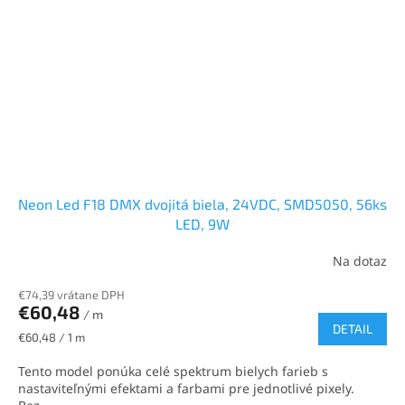
Neon Led F18 DMX dvojitá biela, 24VDC, SMD5050, 56ks
LED, 9W
Na dotaz
€74,39 vrátane DPH
€60,48
/ m
DETAIL
Jednotková
€60,48 / 1 m
cena:
Tento model ponúka celé spektrum bielych farieb s
nastaviteľnými efektami a farbami pre jednotlivé pixely.