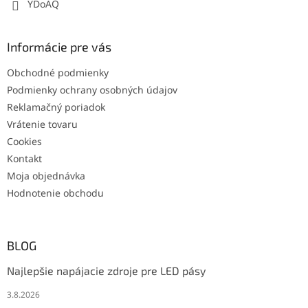
YDoAQ
ý
p
i
s
Informácie pre vás
u
Obchodné podmienky
Podmienky ochrany osobných údajov
Reklamačný poriadok
Vrátenie tovaru
Cookies
Kontakt
Moja objednávka
Hodnotenie obchodu
BLOG
Najlepšie napájacie zdroje pre LED pásy
3.8.2026