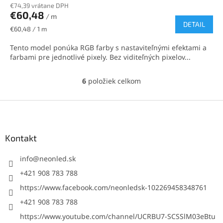
€74,39 vrátane DPH
€60,48
/ m
DETAIL
Jednotková
€60,48 / 1 m
cena:
Tento model ponúka RGB farby s nastaviteľnými efektami a
farbami pre jednotlivé pixely. Bez viditeľných pixelov...
6
položiek celkom
O
v
l
Z
á
á
d
p
a
ä
Kontakt
c
t
i
i
info
@
neonled.sk
e
p
e
+421 908 783 788
r
https://www.facebook.com/neonledsk-102269458348761
v
k
+421 908 783 788
y
https://www.youtube.com/channel/UCRBU7-SCSSlM03eBtu
v