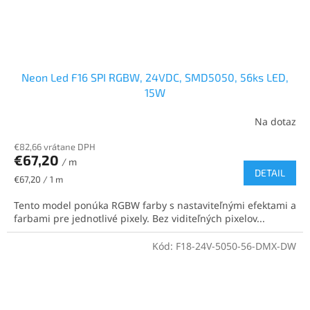
Neon Led F16 SPI RGBW, 24VDC, SMD5050, 56ks LED,
15W
Na dotaz
€82,66 vrátane DPH
€67,20
/ m
DETAIL
Jednotková
€67,20 / 1 m
cena:
Tento model ponúka RGBW farby s nastaviteľnými efektami a
farbami pre jednotlivé pixely. Bez viditeľných pixelov...
Kód:
F18-24V-5050-56-DMX-DW