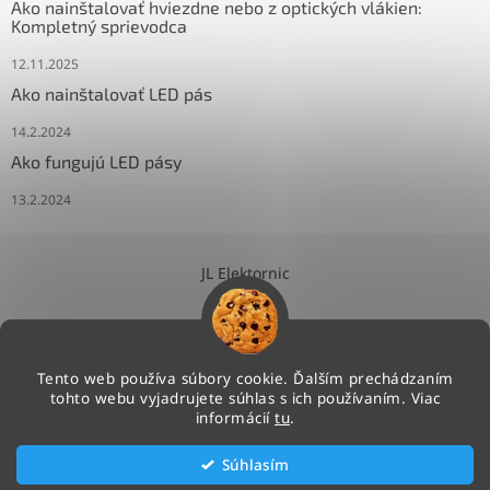
Ako nainštalovať hviezdne nebo z optických vlákien:
Kompletný sprievodca
12.11.2025
Ako nainštalovať LED pás
14.2.2024
Ako fungujú LED pásy
13.2.2024
JL Elektornic
Tento web používa súbory cookie. Ďalším prechádzaním
tohto webu vyjadrujete súhlas s ich používaním. Viac
Vytvoril Shoptet
informácií
tu
.
Súhlasím
Copyright 2026
NEONLED.SK
. Všetky práva vyhradené.