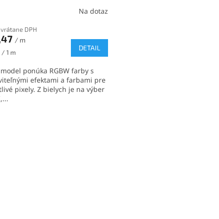
Na dotaz
 vrátane DPH
,47
/ m
DETAIL
ková
 / 1 m
 model ponúka RGBW farby s
viteľnými efektami a farbami pre
livé pixely. Z bielych je na výber
...
O
v
l
á
d
a
c
i
e
p
r