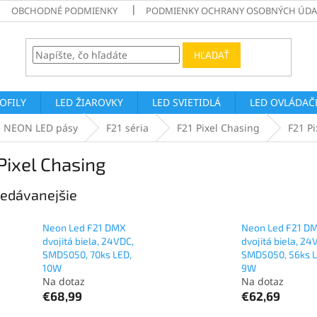
OBCHODNÉ PODMIENKY
PODMIENKY OCHRANY OSOBNÝCH ÚDA
HĽADAŤ
ROFILY
LED ŽIAROVKY
LED SVIETIDLÁ
LED OVLÁDAČE
é NEON LED pásy
F21 séria
F21 Pixel Chasing
F21 P
Pixel Chasing
edávanejšie
Neon Led F21 DMX
Neon Led F21 D
dvojitá biela, 24VDC,
dvojitá biela, 24
SMD5050, 70ks LED,
SMD5050, 56ks L
10W
9W
Na dotaz
Na dotaz
€68,99
€62,69