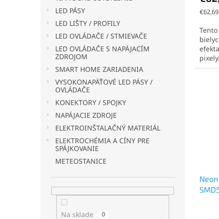
LED PÁSY
Jednot
€62,69
cena:
LED LIŠTY / PROFILY
Tento
LED OVLÁDAČE / STMIEVAČE
bielyc
efekt
LED OVLÁDAČE S NAPÁJACÍM
ZDROJOM
pixely
SMART HOME ZARIADENIA
VYSOKONAPÄŤOVÉ LED PÁSY /
OVLÁDAČE
KONEKTORY / SPOJKY
NAPÁJACIE ZDROJE
ELEKTROINŠTALAČNÝ MATERIÁL
ELEKTROCHÉMIA A CÍNY PRE
SPÁJKOVANIE
METEOSTANICE
Neon
SMD5
Na sklade
0