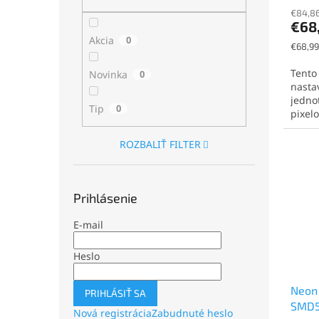
€84,86
€68
Akcia
0
Jednot
€68,99
cena:
Tento
Novinka
0
nasta
jednot
Tip
0
pixelo
ROZBALIŤ FILTER
Prihlásenie
E-mail
Heslo
Neon 
PRIHLÁSIŤ SA
SMD5
Nová registrácia
Zabudnuté heslo