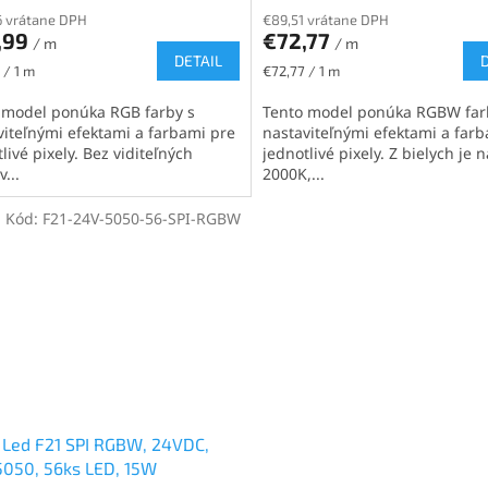
 vrátane DPH
€89,51 vrátane DPH
,99
€72,77
/ m
/ m
DETAIL
ková
Jednotková
 / 1 m
€72,77 / 1 m
cena:
 model ponúka RGB farby s
Tento model ponúka RGBW far
viteľnými efektami a farbami pre
nastaviteľnými efektami a far
livé pixely. Bez viditeľných
jednotlivé pixely. Z bielych je 
v...
2000K,...
Kód:
F21-24V-5050-56-SPI-RGBW
Led F21 SPI RGBW, 24VDC,
050, 56ks LED, 15W