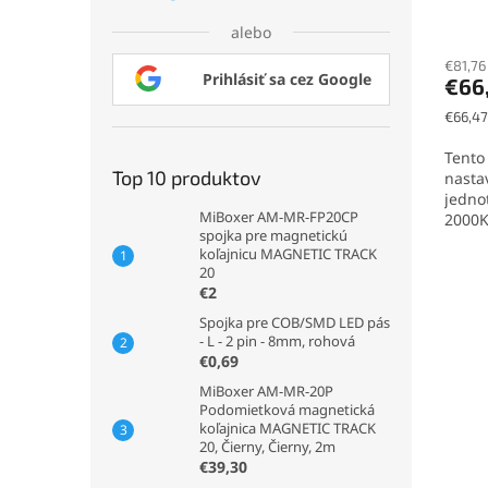
alebo
€81,76
Prihlásiť sa cez Google
€66
Jednot
€66,47
cena:
Tento
Top 10 produktov
nasta
jednot
MiBoxer AM-MR-FP20CP
2000K,
spojka pre magnetickú
koľajnicu MAGNETIC TRACK
20
€2
Spojka pre COB/SMD LED pás
- L - 2 pin - 8mm, rohová
€0,69
MiBoxer AM-MR-20P
Podomietková magnetická
koľajnica MAGNETIC TRACK
20, Čierny, Čierny, 2m
€39,30