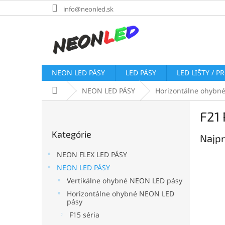
Prejsť
info@neonled.sk
na
obsah
NEON LED PÁSY
LED PÁSY
LED LIŠTY / P
Domov
NEON LED PÁSY
Horizontálne ohybn
B
F21 
o
Preskočiť
č
Kategórie
kategórie
Najpr
n
ý
NEON FLEX LED PÁSY
p
NEON LED PÁSY
a
Vertikálne ohybné NEON LED pásy
n
e
Horizontálne ohybné NEON LED
pásy
l
F15 séria