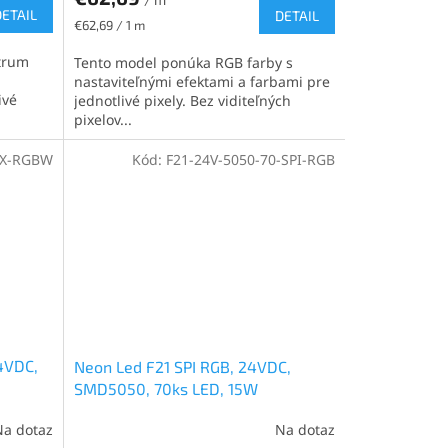
DETAIL
DETAIL
Jednotková
€62,69 / 1 m
cena:
trum
Tento model ponúka RGB farby s
nastaviteľnými efektami a farbami pre
ivé
jednotlivé pixely. Bez viditeľných
pixelov...
MX-RGBW
Kód:
F21-24V-5050-70-SPI-RGB
4VDC,
Neon Led F21 SPI RGB, 24VDC,
SMD5050, 70ks LED, 15W
Na dotaz
Na dotaz