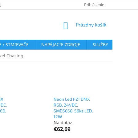
JOV
REKLAMAČNÝ PORIADOK
VRÁTENIE TOVARU
Prihlásenie
COOKI
NÁKUPNÝ
Prázdny košík
KOŠÍK
 / STMIEVAČE
NAPÁJACIE ZDROJE
SLUŽBY
BLOG
ixel Chasing
MX
Neon Led F21 DMX
VDC,
RGB, 24VDC,
ED,
SMD5050, 56ks LED,
12W
Na dotaz
€62,69