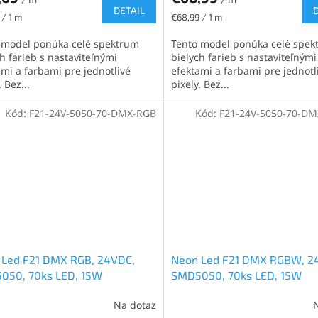
DETAIL
ková
Jednotková
 / 1 m
€68,99 / 1 m
cena:
 model ponúka celé spektrum
Tento model ponúka celé spek
h farieb s nastaviteľnými
bielych farieb s nastaviteľnými
ami a farbami pre jednotlivé
efektami a farbami pre jednotl
. Bez...
pixely. Bez...
Kód:
F21-24V-5050-70-DMX-RGB
Kód:
F21-24V-5050-70-D
 Led F21 DMX RGB, 24VDC,
Neon Led F21 DMX RGBW, 2
050, 70ks LED, 15W
SMD5050, 70ks LED, 15W
Na dotaz