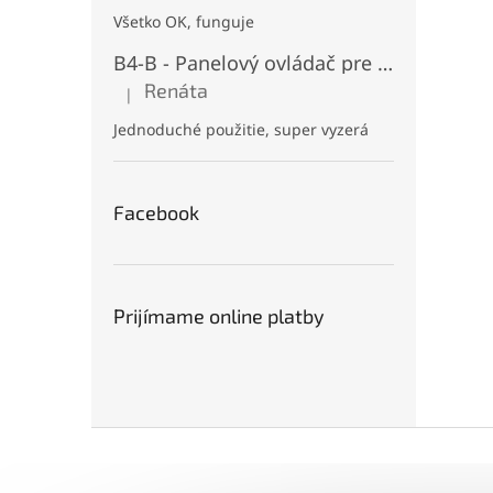
Všetko OK, funguje
B4-B - Panelový ovládač pre RGB+CCT LED, Čierny, Batériový 2xAAA (3V), Magnetický, RF 2,4GHz, 4 zóny
Renáta
|
Hodnotenie produktu je 5 z 5 hviezdičiek.
Jednoduché použitie, super vyzerá
Facebook
Prijímame online platby
Z
á
p