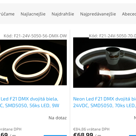
rúčame
Najlacnejšie
Najdrahšie
Najpredávanejšie
Abece
Kód:
F21-24V-5050-56-DMX-DW
Kód:
F21-24V-5050-70
Led F21 DMX dvojitá biela,
Neon Led F21 DMX dvojitá bi
C, SMD5050, 56ks LED, 9W
24VDC, SMD5050, 70ks LED
Na dotaz
 vrátane DPH
€84,86 vrátane DPH
,69
€68,99
/ m
/ m