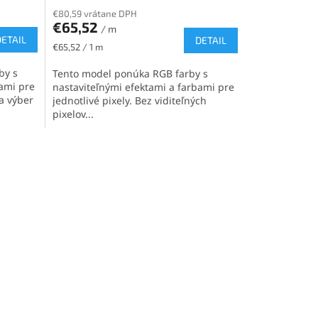
€80,59 vrátane DPH
€65,52
/ m
DETAIL
DETAIL
Jednotková
€65,52 / 1 m
cena:
by s
Tento model ponúka RGB farby s
bami pre
nastaviteľnými efektami a farbami pre
na výber
jednotlivé pixely. Bez viditeľných
pixelov...