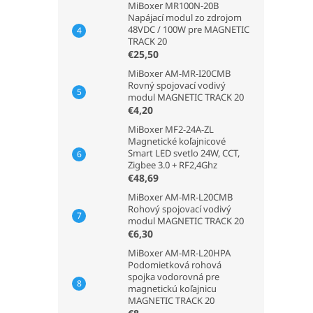
MiBoxer MR100N-20B
Napájací modul zo zdrojom
48VDC / 100W pre MAGNETIC
TRACK 20
€25,50
MiBoxer AM-MR-I20CMB
Rovný spojovací vodivý
modul MAGNETIC TRACK 20
€4,20
MiBoxer MF2-24A-ZL
Magnetické koľajnicové
Smart LED svetlo 24W, CCT,
Zigbee 3.0 + RF2,4Ghz
€48,69
MiBoxer AM-MR-L20CMB
Rohový spojovací vodivý
modul MAGNETIC TRACK 20
€6,30
MiBoxer AM-MR-L20HPA
Podomietková rohová
spojka vodorovná pre
magnetickú koľajnicu
MAGNETIC TRACK 20