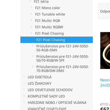
F21 séria
R
F21 Mono color
a
Odpo
F21 Tunable white
d
F21 Multic RGB
e
V
n
F21 Multic RGBW
ý
i
F21 Pixel Chasing
p
e
F21 Pixel Chasing
i
p
Príslušenstvo pre F21-24V-5050-
s
r
56-RGB-DMX
p
o
Príslušenstvo pre F21-24V-5050-
r
d
56/70-RGB/W-SPI
o
u
Príslušenstvo pre F21-24V-5050-
d
k
70-RGB/DW-DMX
u
t
LED SVIETIDLÁ
Neon 
k
o
LED ŽIAROVKY
24VD
t
v
LED OSVETLENIE SCHODOV
o
KOMPLETNÉ SADY LED
v
HVIEZDNE NEBO / OPTICKÉ VLÁKNA
€77,11
€62
VIANOČNÉ OSVETLENIE