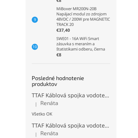
€8
MiBoxer MR200N-20B
Napájací modul zo zdrojom
48VDC / 200W pre MAGNETIC
TRACK 20
€37,40
SWE01 - 16A WiFi Smart
zásuvka s meraním a
štatistikami odberu, čierna
€8
Posledné hodnotenie
produktov
TTAF Káblová spojka vodotesná IP68, Typu "T" , 3 pinová, 20A, 2,5mm², M20
Renáta
|
Hodnotenie produktu je 5 z 5 hviezdičiek.
Všetko OK
TTAF Káblová spojka vodotesná IP68, "I" Priama, 3 pinová, 20A, 2,5mm², M20
Renáta
|
Hodnotenie produktu je 5 z 5 hviezdičiek.