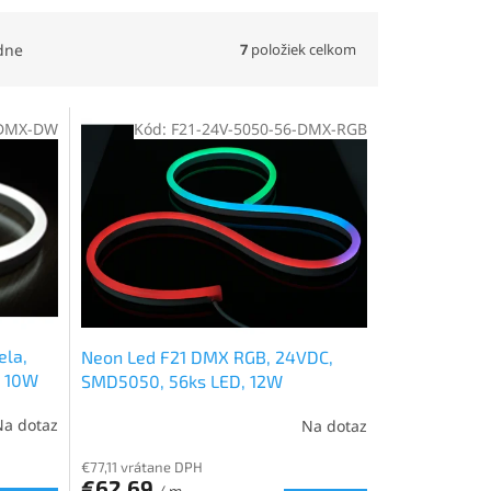
7
položiek celkom
dne
-DMX-DW
Kód:
F21-24V-5050-56-DMX-RGB
ela,
Neon Led F21 DMX RGB, 24VDC,
, 10W
SMD5050, 56ks LED, 12W
Na dotaz
Na dotaz
€77,11 vrátane DPH
€62,69
/ m