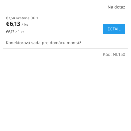
Na dotaz
€7,54 vrátane DPH
€6,13
/ ks
DETAIL
Jednotková
€6,13 / 1 ks
cena:
Konektorová sada pre domácu montáž
Kód:
NL150