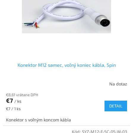
p
o
r
v
o
d
u
k
t
o
v
Konektor M12 samec, voľný koniec kábla, 5pin
Na dotaz
€8,61 vrátane DPH
€7
/ ks
DETAIL
Jednotková
€7 / 1 ks
cena:
Konektor s voľným koncom kábla
Kód:
SYZ-M12-F-5C-05-W-03