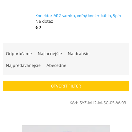
Konektor M12 samica, voľný koniec kábla, 5pin
Na dotaz
€7
R
a
Odporúčame
Najlacnejšie
Najdrahšie
d
e
Najpredávanejšie
Abecedne
n
i
e
OTVORIŤ FILTER
p
r
V
Kód:
SYZ-M12-M-5C-05-W-03
o
ý
d
p
u
i
k
s
t