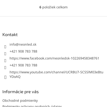
6
položiek celkom
O
v
l
Z
á
á
d
p
a
ä
Kontakt
c
t
i
i
info
@
neonled.sk
e
p
e
+421 908 783 788
r
https://www.facebook.com/neonledsk-102269458348761
v
k
+421 908 783 788
y
https://www.youtube.com/channel/UCRBU7-SCSSlM03eBtu
v
YDoAQ
ý
p
i
s
Informácie pre vás
u
Obchodné podmienky
Podmienky ochrany osobných údajov