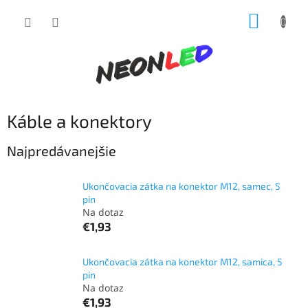
Prejsť
NÁKUP
na
obsah
KOŠÍK
Káble a konektory
Najpredávanejšie
Ukončovacia zátka na konektor M12, samec, 5
pin
Na dotaz
€1,93
Ukončovacia zátka na konektor M12, samica, 5
pin
Na dotaz
€1,93