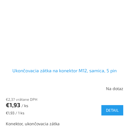
Ukončovacia zátka na konektor M12, samica, 5 pin
Na dotaz
€2,37 vrátane DPH
€1,93
/ ks
DETAIL
Jednotková
€1,93 / 1 ks
cena:
Konektor, ukončovacia zátka