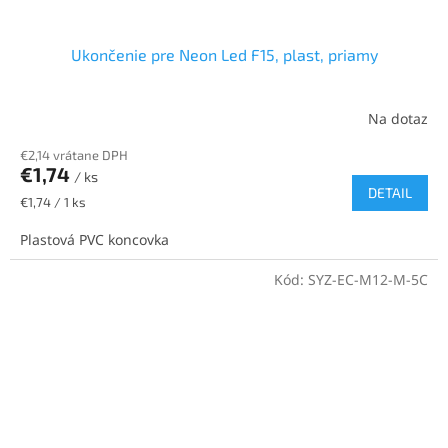
Ukončenie pre Neon Led F15, plast, priamy
Na dotaz
€2,14 vrátane DPH
€1,74
/ ks
DETAIL
Jednotková
€1,74 / 1 ks
cena:
Plastová PVC koncovka
Kód:
SYZ-EC-M12-M-5C