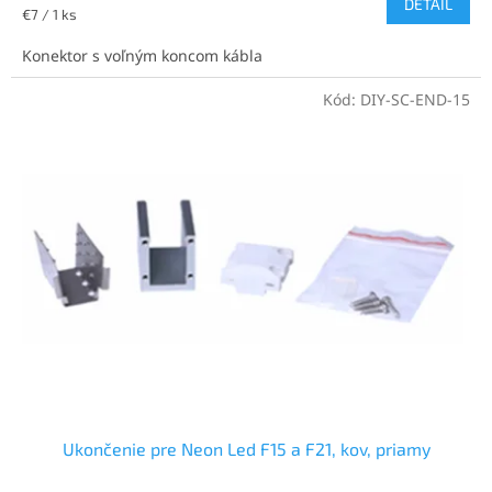
DETAIL
Jednotková
€7 / 1 ks
cena:
Konektor s voľným koncom kábla
Kód:
DIY-SC-END-15
Ukončenie pre Neon Led F15 a F21, kov, priamy