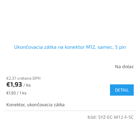
Ukončovacia zátka na konektor M12, samec, 5 pin
Na dotaz
€2,37 vrátane DPH
€1,93
/ ks
DETAIL
Jednotková
€1,93 / 1 ks
cena:
Konektor, ukončovacia zátka
Kód:
SYZ-EC-M12-F-5C