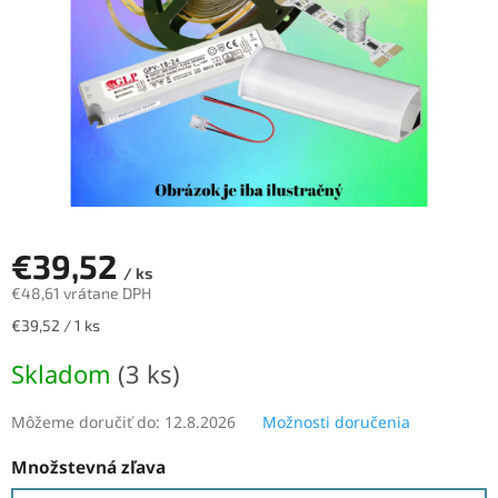
€39,52
/ ks
€48,61 vrátane DPH
Jednotková
€39,52 / 1 ks
cena:
Skladom
(3 ks)
Môžeme doručiť do:
12.8.2026
Možnosti doručenia
Množstevná zľava