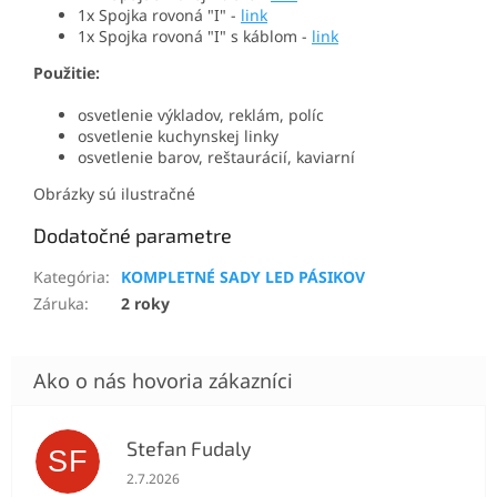
1x Spojka rovoná "I" -
link
1x Spojka rovoná "I" s káblom -
link
Použitie:
osvetlenie výkladov, reklám, políc
osvetlenie kuchynskej linky
osvetlenie barov, reštaurácií, kaviarní
Obrázky sú ilustračné
Dodatočné parametre
Kategória
:
KOMPLETNÉ SADY LED PÁSIKOV
Záruka
:
2 roky
Stefan Fudaly
SF
Hodnotenie obchodu je 5 z 5 hviezdičiek.
2.7.2026