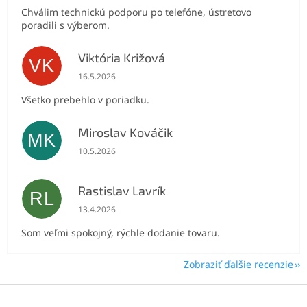
Chválim technickú podporu po telefóne, ústretovo
poradili s výberom.
Viktória Križová
VK
Hodnotenie obchodu je 5 z 5 hviezdičiek.
16.5.2026
Všetko prebehlo v poriadku.
Miroslav Kováčik
MK
Hodnotenie obchodu je 5 z 5 hviezdičiek.
10.5.2026
Rastislav Lavrík
RL
Hodnotenie obchodu je 5 z 5 hviezdičiek.
13.4.2026
Som veľmi spokojný, rýchle dodanie tovaru.
Zobraziť ďalšie recenzie
Z
á