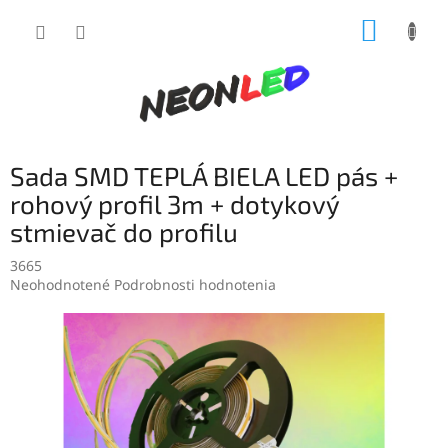
Prejsť
NÁKUP
na
obsah
KOŠÍK
Sada SMD TEPLÁ BIELA LED pás +
rohový profil 3m + dotykový
stmievač do profilu
3665
Priemerné
Neohodnotené
Podrobnosti hodnotenia
hodnotenie
produktu
je
0,0
z
5
hviezdičiek.