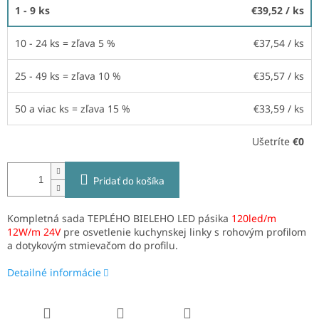
1 - 9 ks
€39,52
/ ks
10 - 24 ks = zľava 5 %
€37,54
/ ks
25 - 49 ks = zľava 10 %
€35,57
/ ks
50 a viac ks = zľava 15 %
€33,59
/ ks
Ušetríte
€0
Pridať do košíka
Kompletná sada TEPLÉHO BIELEHO LED pásika
120led/m
12W/m 24V
pre osvetlenie kuchynskej linky s rohovým profilom
a dotykovým stmievačom do profilu.
Detailné informácie