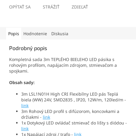
OPÝTAŤ SA
STRÁŽIŤ
ZDIEĽAŤ
Popis
Hodnotenie
Diskusia
Podrobný popis
Kompletná sada 3m TEPLÉHO BIELEHO LED pásika s
rohovým profilom, napájacím zdrojom, stmievačom a
spojkami.
Obsah sady:
3m
LSL1N01H High CRI Flexibílny LED pás Teplá
biela (WW) 24V, SMD2835 , IP20, 12W/m, 120led/m
-
link
3m Rohový LED profil s difúzorom, koncovkami a
držiakmi -
link
1x
Dotykový LED ovládač stmievač do lišty s diódou
-
link
1x Napájací zdroj / trafo -
link