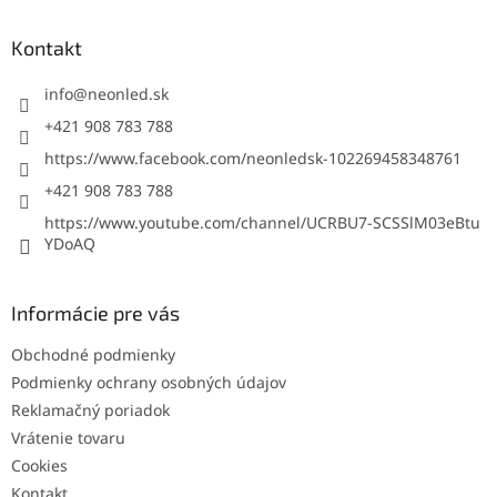
p
ä
Kontakt
t
i
info
@
neonled.sk
e
+421 908 783 788
https://www.facebook.com/neonledsk-102269458348761
+421 908 783 788
https://www.youtube.com/channel/UCRBU7-SCSSlM03eBtu
YDoAQ
Informácie pre vás
Obchodné podmienky
Podmienky ochrany osobných údajov
Reklamačný poriadok
Vrátenie tovaru
Cookies
Kontakt