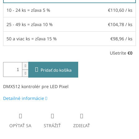
10 - 24 ks = zľava 5 %
€110,60
/ ks
25 - 49 ks = zľava 10 %
€104,78
/ ks
50 a viac ks = zľava 15 %
€98,96
/ ks
Ušetríte
€0
Pridať do košíka
DMX512 kontrolér pre LED Pixel
Detailné informácie
OPÝTAŤ SA
STRÁŽIŤ
ZDIEĽAŤ