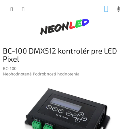
Prejsť
NÁKUP
na
obsah
KOŠÍK
BC-100 DMX512 kontrolér pre LED
Pixel
BC-100
Priemerné
Neohodnotené
Podrobnosti hodnotenia
hodnotenie
produktu
je
0,0
z
5
hviezdičiek.