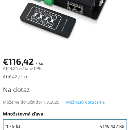
€116,42
/ ks
€143,20 vrátane DPH
Jednotková
€116,42 / 1 ks
cena:
Na dotaz
Môžeme doručiť do:
1.9.2026
Možnosti doručenia
Množstevná zľava
1 - 9 ks
€116,42
/ ks