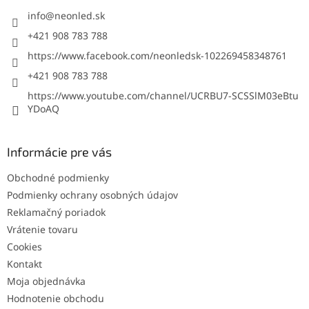
t
i
info
@
neonled.sk
e
+421 908 783 788
https://www.facebook.com/neonledsk-102269458348761
+421 908 783 788
https://www.youtube.com/channel/UCRBU7-SCSSlM03eBtu
YDoAQ
Informácie pre vás
Obchodné podmienky
Podmienky ochrany osobných údajov
Reklamačný poriadok
Vrátenie tovaru
Cookies
Kontakt
Moja objednávka
Hodnotenie obchodu