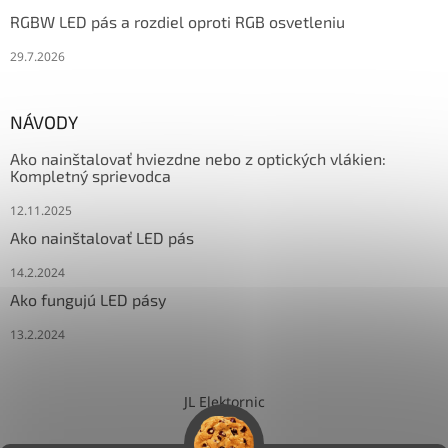
RGBW LED pás a rozdiel oproti RGB osvetleniu
29.7.2026
NÁVODY
Ako nainštalovať hviezdne nebo z optických vlákien:
Kompletný sprievodca
12.11.2025
Ako nainštalovať LED pás
14.2.2024
Ako fungujú LED pásy
13.2.2024
JL Elektornic