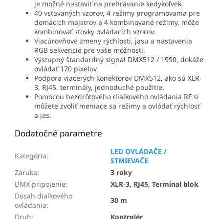
je možné nastaviť na prehrávanie kedykoľvek.
40 vstavaných vzorov, 4 režimy programovania pre
domácich majstrov a 4 kombinované režimy, môže
kombinovať stovky ovládacích vzorov.
Viacúrovňové zmeny rýchlosti, jasu a nastavenia
RGB sekvencie pre vaše možnosti.
Výstupný štandardný signál DMX512 / 1990, dokáže
ovládať 170 pixelov.
Podpora viacerých konektorov DMX512, ako sú XLR-
3, RJ45, terminály, jednoduché použitie.
Pomocou bezdrôtového diaľkového ovládania RF si
môžete zvoliť meniace sa režimy a ovládať rýchlosť
a jas.
Dodatočné parametre
LED OVLÁDAČE /
Kategória
:
STMIEVAČE
Záruka
:
3 roky
DMX pripojenie
:
XLR-3, RJ45, Terminal blok
Dosah diaľkového
30 m
ovládania
:
Druh
:
Kontrolér