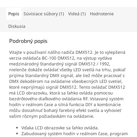
Popis
Súvisiace súbory (1)
Videá (1)
Hodnotenie
Diskusia
Podrobný popis
Vitajte v používaní nášho radiča DMX512. Je to vylepšená
verzia ovládača BC-100 DMX512, na výstup vydáva
medzinárodný štandardný signál DMX512 / 1992,
nielenže dokáže ovládať všetky LED svetlá na trhu, pokiaľ
prijíma štandardný DMX signál, ale tiež môže pracovať s
DMX dekodérom na ovládanie všeobecných LED svetiel,
ktoré neprijímajú signál DMX512. Tento ovládač DMX512
má LCD obrazovku, ktorá sa ľahko ovláda pomocou
bezdrôtového diaľkového ovládania RF. Vstavaný systém
hodín v reálnom čase a silná funkcia DIY a kombinácie
môžu dosiahnuť bohatý farebný efekt svetla a vyhovieť
vašim rôznym požiadavkám na ovládanie.
Vďaka LCD obrazovke sa ľahko ovláda.
Zabudovaný systém hodín v reálnom čase, program