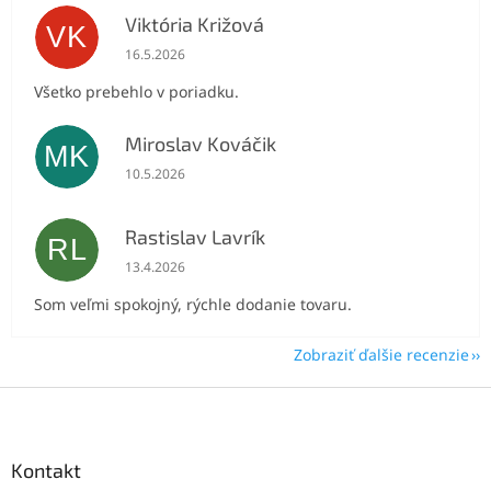
Viktória Križová
VK
Hodnotenie obchodu je 5 z 5 hviezdičiek.
16.5.2026
Všetko prebehlo v poriadku.
Miroslav Kováčik
MK
Hodnotenie obchodu je 5 z 5 hviezdičiek.
10.5.2026
Rastislav Lavrík
RL
Hodnotenie obchodu je 5 z 5 hviezdičiek.
13.4.2026
Som veľmi spokojný, rýchle dodanie tovaru.
Zobraziť ďalšie recenzie
Z
á
p
ä
Kontakt