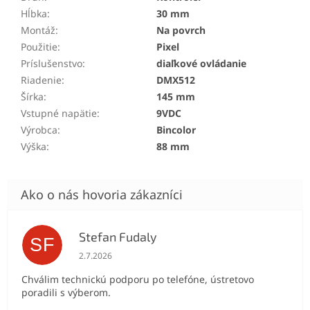
Hĺbka
:
30 mm
Montáž
:
Na povrch
Použitie
:
Pixel
Príslušenstvo
:
diaľkové ovládanie
Riadenie
:
DMX512
Šírka
:
145 mm
Vstupné napätie
:
9VDC
Výrobca
:
Bincolor
Výška
:
88 mm
Stefan Fudaly
SF
Hodnotenie obchodu je 5 z 5 hviezdičiek.
2.7.2026
Chválim technickú podporu po telefóne, ústretovo
poradili s výberom.