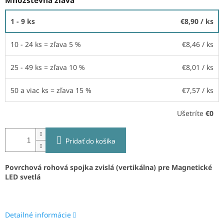
Množstevná zľava
1 - 9 ks
€8,90
/ ks
10 - 24 ks = zľava 5 %
€8,46
/ ks
25 - 49 ks = zľava 10 %
€8,01
/ ks
50 a viac ks = zľava 15 %
€7,57
/ ks
Ušetríte
€0
Pridať do košíka
Povrchová rohová spojka zvislá (vertikálna) pre Magnetické
LED svetlá
Detailné informácie