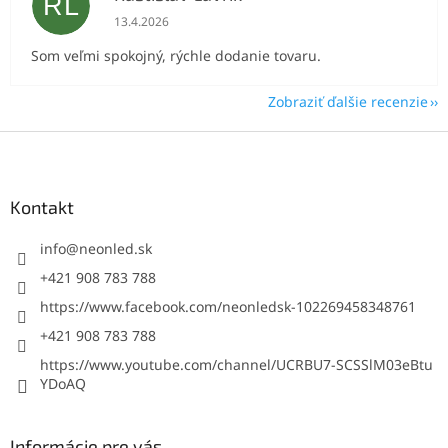
RL
Hodnotenie obchodu je 5 z 5 hviezdičiek.
13.4.2026
Som veľmi spokojný, rýchle dodanie tovaru.
Zobraziť ďalšie recenzie
Z
á
p
ä
Kontakt
t
i
info
@
neonled.sk
e
+421 908 783 788
https://www.facebook.com/neonledsk-102269458348761
+421 908 783 788
https://www.youtube.com/channel/UCRBU7-SCSSlM03eBtu
YDoAQ
Informácie pre vás