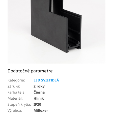
Dodatočné parametre
Kategória
:
LED SVIETIDLÁ
Záruka
:
2 roky
Farba tela
:
Čierna
Materiál
:
Hliník
Stupeň krytia
:
IP20
Výrobca
:
MiBoxer