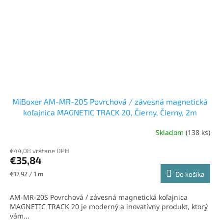
MiBoxer AM-MR-20S Povrchová / závesná magnetická
koľajnica MAGNETIC TRACK 20, Čierny, Čierny, 2m
Skladom
(138 ks)
€44,08 vrátane DPH
€35,84
Jednotková
€17,92 / 1 m
Do košíka
cena:
AM-MR-20S Povrchová / závesná magnetická koľajnica
MAGNETIC TRACK 20 je moderný a inovatívny produkt, ktorý
vám...