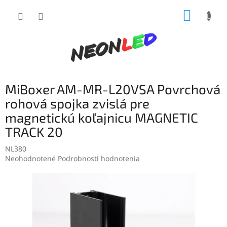
Prejsť
NÁKUP
na
obsah
KOŠÍK
MiBoxer AM-MR-L20VSA Povrchová
rohová spojka zvislá pre
magnetickú koľajnicu MAGNETIC
TRACK 20
NL380
Priemerné
Neohodnotené
Podrobnosti hodnotenia
hodnotenie
produktu
je
0,0
z
5
hviezdičiek.