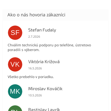
Stefan Fudaly
SF
Hodnotenie obchodu je 5 z 5 hviezdičiek.
2.7.2026
Chválim technickú podporu po telefóne, ústretovo
poradili s výberom.
Viktória Križová
VK
Hodnotenie obchodu je 5 z 5 hviezdičiek.
16.5.2026
Všetko prebehlo v poriadku.
Miroslav Kováčik
MK
Hodnotenie obchodu je 5 z 5 hviezdičiek.
10.5.2026
Rastislav Lavrík