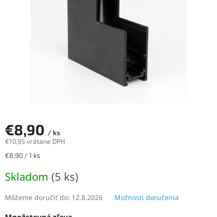
€8,90
/ ks
€10,95 vrátane DPH
Jednotková
€8,90 / 1 ks
cena:
Skladom
(5 ks)
Môžeme doručiť do:
12.8.2026
Možnosti doručenia