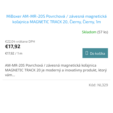
MiBoxer AM-MR-20S Povrchová / závesná magnetická
koľajnica MAGNETIC TRACK 20, Čierny, Čierny, 1m
Skladom
(57 ks)
Priemerné
hodnotenie
€22,04 vrátane DPH
produktu
€17,92
je
5,0
Jednotková
€17,92 / 1 m
Do košíka
z
cena:
5
AM-MR-20S Povrchová / závesná magnetická koľajnica
hviezdičiek.
MAGNETIC TRACK 20 je moderný a inovatívny produkt, ktorý
vám...
Kód:
NL329