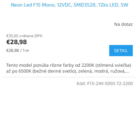
Neon Led F15 Mono, 12VDC, SMD3528, 72ks LED, 5W
Na dotaz
€35,65 vrátane DPH
€28,98
Jednotková
€28,98 / 1 m
DETAIL
cena:
Tento model ponúka rôzne farby od 2200K (stlmená sviečka)
až po 6500K (bežné denné svetlo), zelená, modrá, ružová,...
Kód:
F15-24V-5050-72-2200