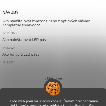
NÁVODY
Ako nainštalovať hviezdne nebo z optických vlákien:
Kompletný sprievodca
12.11.2025
Ako nainštalovať LED pás
14.2.2024
Ako fungujú LED pásy
13.2.2024
JL Elektornic
Tento web používa súbory cookie. Ďalším prechádzaním
tohto webu vyjadrujete súhlas s ich používaním. Viac