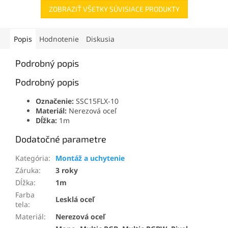
ZOBRAZIŤ VŠETKY SÚVISIACE PRODUKTY
Popis
Hodnotenie
Diskusia
Podrobný popis
Podrobný popis
Označenie:
SSC15FLX-10
Materiál:
Nerezová oceľ
Dĺžka:
1m
Dodatočné parametre
Kategória
:
Montáž a uchytenie
Záruka
:
3 roky
Dĺžka
:
1m
Farba
Lesklá oceľ
tela
:
Materiál
:
Nerezová oceľ