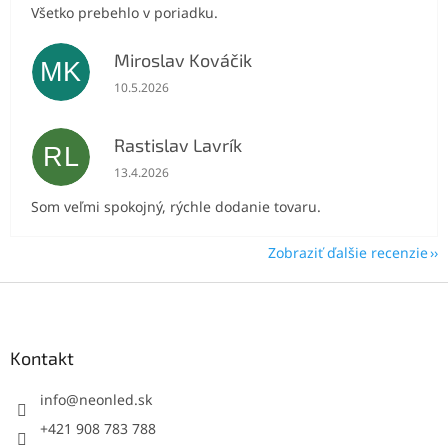
Všetko prebehlo v poriadku.
Miroslav Kováčik
MK
Hodnotenie obchodu je 5 z 5 hviezdičiek.
10.5.2026
Rastislav Lavrík
RL
Hodnotenie obchodu je 5 z 5 hviezdičiek.
13.4.2026
Som veľmi spokojný, rýchle dodanie tovaru.
Zobraziť ďalšie recenzie
Z
á
p
ä
Kontakt
t
i
info
@
neonled.sk
e
+421 908 783 788