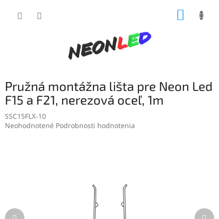
Prejsť
NÁKUP
na
obsah
KOŠÍK
Pružná montážna lišta pre Neon Led
F15 a F21, nerezová oceľ, 1m
SSC15FLX-10
Priemerné
Neohodnotené
Podrobnosti hodnotenia
hodnotenie
produktu
je
0,0
z
5
hviezdičiek.