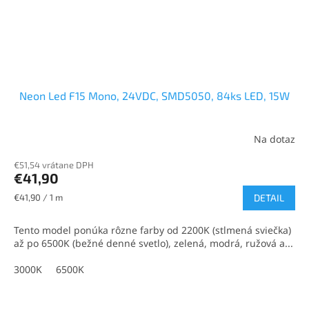
Neon Led F15 Mono, 24VDC, SMD5050, 84ks LED, 15W
Na dotaz
€51,54 vrátane DPH
€41,90
Jednotková
€41,90 / 1 m
DETAIL
cena:
Tento model ponúka rôzne farby od 2200K (stlmená sviečka)
až po 6500K (bežné denné svetlo), zelená, modrá, ružová a...
3000K
6500K