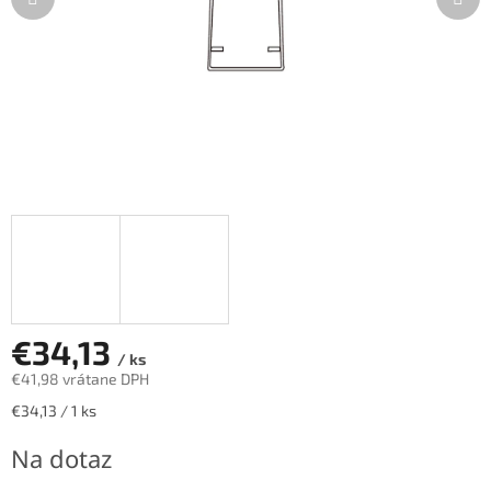
€34,13
/ ks
€41,98 vrátane DPH
Jednotková
€34,13 / 1 ks
cena:
Na dotaz