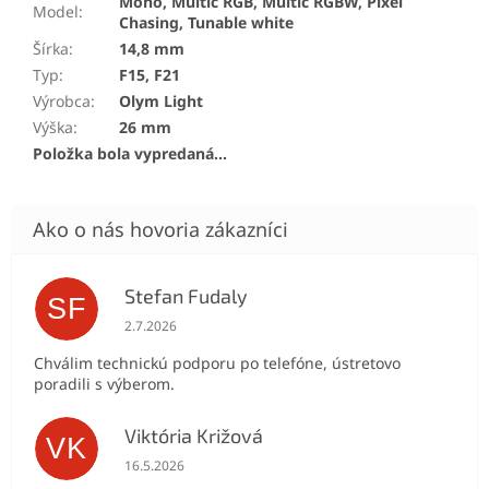
Mono, Multic RGB, Multic RGBW, Pixel
Model
:
Chasing, Tunable white
Šírka
:
14,8 mm
Typ
:
F15, F21
Výrobca
:
Olym Light
Výška
:
26 mm
Položka bola vypredaná…
Stefan Fudaly
SF
Hodnotenie obchodu je 5 z 5 hviezdičiek.
2.7.2026
Chválim technickú podporu po telefóne, ústretovo
poradili s výberom.
Viktória Križová
VK
Hodnotenie obchodu je 5 z 5 hviezdičiek.
16.5.2026