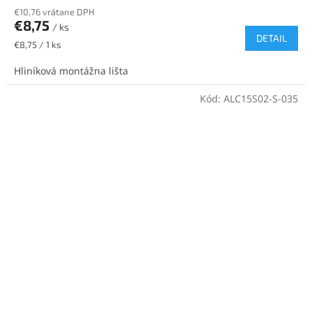
€10,76 vrátane DPH
€8,75
/ ks
DETAIL
Jednotková
€8,75 / 1 ks
cena:
Hliníková montážna lišta
Kód:
ALC15S02-S-035