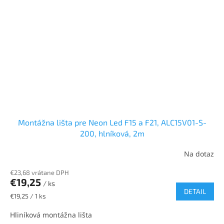
Montážna lišta pre Neon Led F15 a F21, ALC15V01-S-
200, hlníková, 2m
Na dotaz
€23,68 vrátane DPH
€19,25
/ ks
DETAIL
Jednotková
€19,25 / 1 ks
cena:
Hliníková montážna lišta