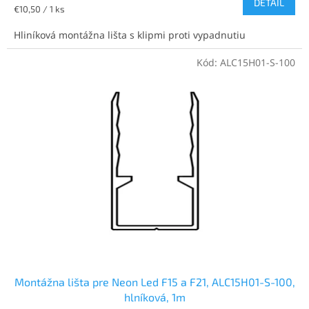
DETAIL
Jednotková
€10,50 / 1 ks
cena:
Hliníková montážna lišta s klipmi proti vypadnutiu
Kód:
ALC15H01-S-100
Montážna lišta pre Neon Led F15 a F21, ALC15H01-S-100,
hlníková, 1m