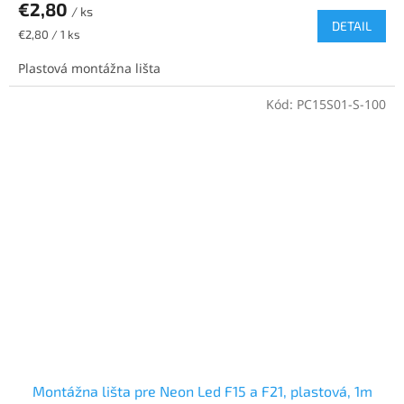
€2,80
/ ks
DETAIL
Jednotková
€2,80 / 1 ks
cena:
Plastová montážna lišta
Kód:
PC15S01-S-100
Montážna lišta pre Neon Led F15 a F21, plastová, 1m