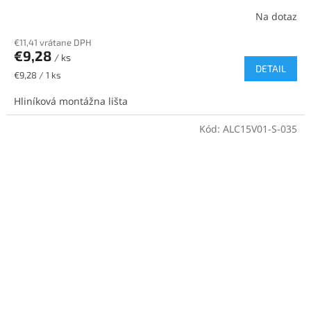
Na dotaz
€11,41 vrátane DPH
€9,28
/ ks
DETAIL
Jednotková
€9,28 / 1 ks
cena:
Hliníková montážna lišta
Kód:
ALC15V01-S-035