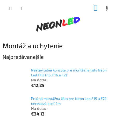
Prejsť
NÁKUP
na
obsah
KOŠÍK
Montáž a uchytenie
Najpredávanejšie
Nastaviteľná konzola pre montážne lišty Neon
Led F10, F15, F16 a F21
Na dotaz
€12,25
Pružná montážna lišta pre Neon Led F15 a F21,
nerezová oceľ, 1m
Na dotaz
€34,13