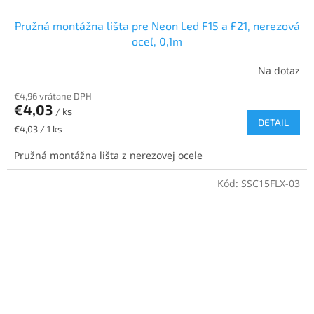
Pružná montážna lišta pre Neon Led F15 a F21, nerezová
oceľ, 0,1m
Na dotaz
€4,96 vrátane DPH
€4,03
/ ks
DETAIL
Jednotková
€4,03 / 1 ks
cena:
Pružná montážna lišta z nerezovej ocele
Kód:
SSC15FLX-03