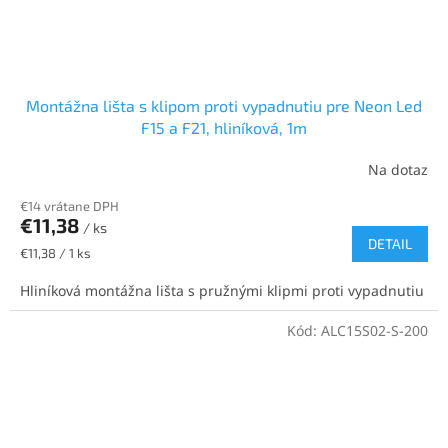
Montážna lišta s klipom proti vypadnutiu pre Neon Led
F15 a F21, hliníková, 1m
Na dotaz
€14 vrátane DPH
€11,38
/ ks
DETAIL
Jednotková
€11,38 / 1 ks
cena:
Hliníková montážna lišta s pružnými klipmi proti vypadnutiu
Kód:
ALC15S02-S-200