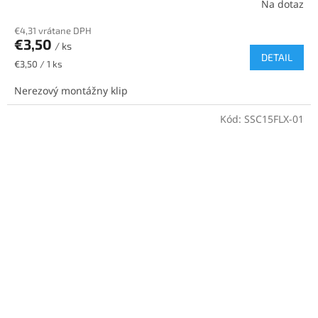
Na dotaz
€4,31 vrátane DPH
€3,50
/ ks
DETAIL
Jednotková
€3,50 / 1 ks
cena:
Nerezový montážny klip
Kód:
SSC15FLX-01