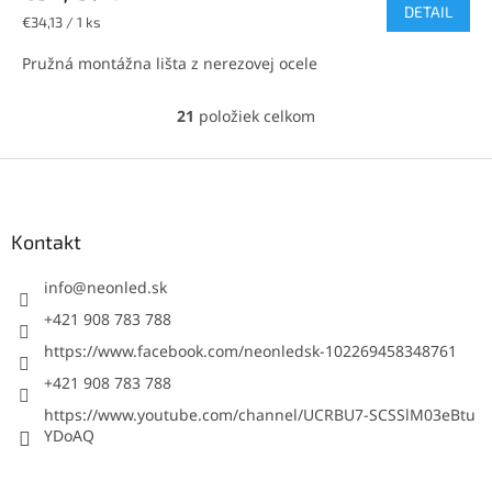
DETAIL
Jednotková
€34,13 / 1 ks
cena:
Pružná montážna lišta z nerezovej ocele
21
položiek celkom
O
v
l
Z
á
á
d
p
a
ä
Kontakt
c
t
i
i
info
@
neonled.sk
e
p
e
+421 908 783 788
r
https://www.facebook.com/neonledsk-102269458348761
v
k
+421 908 783 788
y
https://www.youtube.com/channel/UCRBU7-SCSSlM03eBtu
v
YDoAQ
ý
p
i