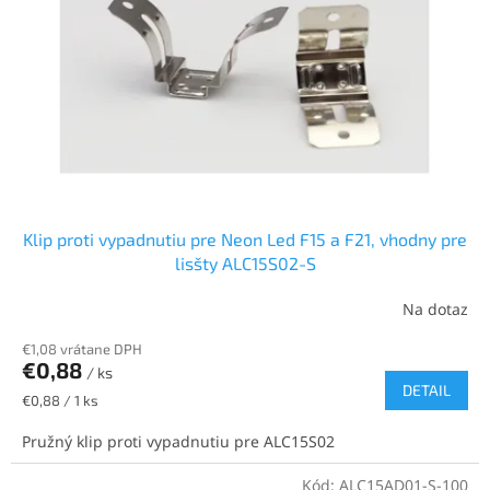
p
o
r
v
o
d
u
k
t
o
v
Klip proti vypadnutiu pre Neon Led F15 a F21, vhodny pre
lisšty ALC15S02-S
Na dotaz
€1,08 vrátane DPH
€0,88
/ ks
DETAIL
Jednotková
€0,88 / 1 ks
cena:
Pružný klip proti vypadnutiu pre ALC15S02
Kód:
ALC15AD01-S-100