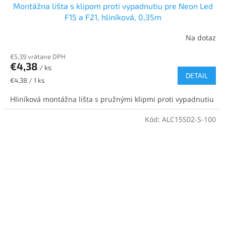
Montážna lišta s klipom proti vypadnutiu pre Neon Led
F15 a F21, hliníková, 0,35m
Na dotaz
€5,39 vrátane DPH
€4,38
/ ks
DETAIL
Jednotková
€4,38 / 1 ks
cena:
Hliníková montážna lišta s pružnými klipmi proti vypadnutiu
Kód:
ALC15S02-S-100