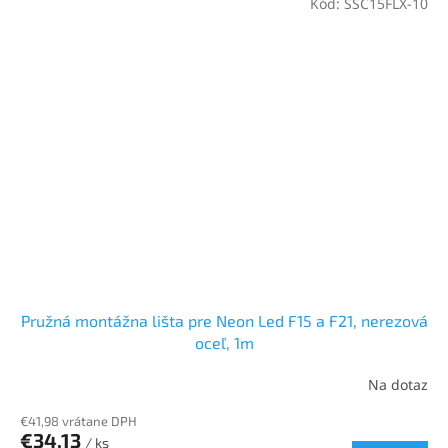
Kód:
SSC15FLX-10
Pružná montážna lišta pre Neon Led F15 a F21, nerezová
oceľ, 1m
Na dotaz
€41,98 vrátane DPH
€34,13
/ ks