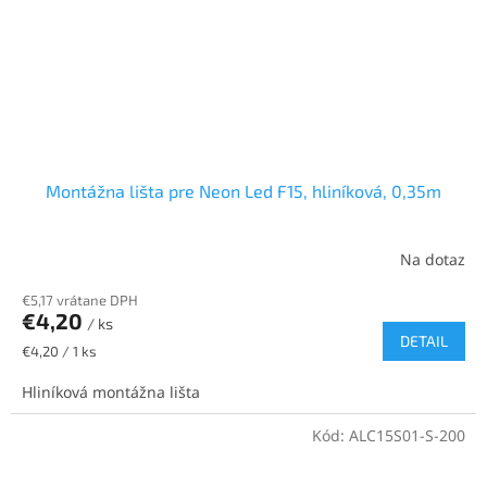
Montážna lišta pre Neon Led F15, hliníková, 0,35m
Na dotaz
€5,17 vrátane DPH
€4,20
/ ks
DETAIL
Jednotková
€4,20 / 1 ks
cena:
Hliníková montážna lišta
Kód:
ALC15S01-S-200