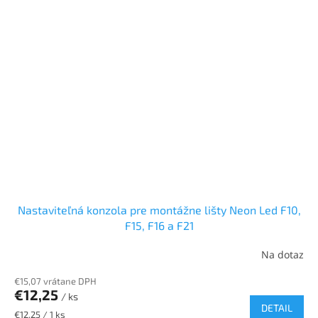
Nastaviteľná konzola pre montážne lišty Neon Led F10,
F15, F16 a F21
Na dotaz
€15,07 vrátane DPH
€12,25
/ ks
DETAIL
Jednotková
€12,25 / 1 ks