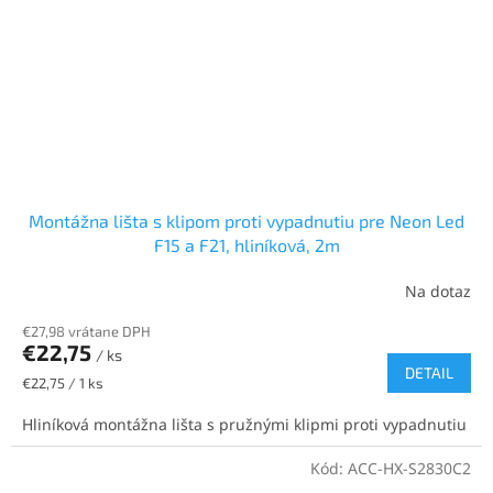
Montážna lišta s klipom proti vypadnutiu pre Neon Led
F15 a F21, hliníková, 2m
Na dotaz
€27,98 vrátane DPH
€22,75
/ ks
DETAIL
Jednotková
€22,75 / 1 ks
cena:
Hliníková montážna lišta s pružnými klipmi proti vypadnutiu
Kód:
ACC-HX-S2830C2