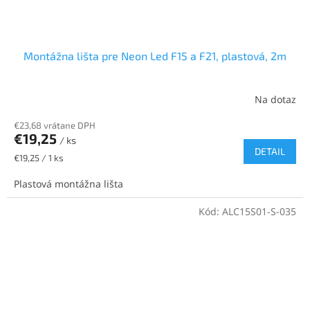
Montážna lišta pre Neon Led F15 a F21, plastová, 2m
Na dotaz
€23,68 vrátane DPH
€19,25
/ ks
DETAIL
Jednotková
€19,25 / 1 ks
cena:
Plastová montážna lišta
Kód:
ALC15S01-S-035