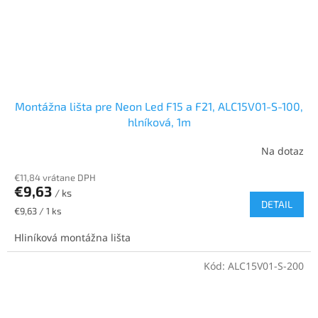
Montážna lišta pre Neon Led F15 a F21, ALC15V01-S-100,
hlníková, 1m
Na dotaz
€11,84 vrátane DPH
€9,63
/ ks
DETAIL
Jednotková
€9,63 / 1 ks
cena:
Hliníková montážna lišta
Kód:
ALC15V01-S-200