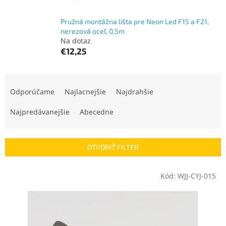
Pružná montážna lišta pre Neon Led F15 a F21,
nerezová oceľ, 0,5m
Na dotaz
€12,25
R
a
Odporúčame
Najlacnejšie
Najdrahšie
d
e
Najpredávanejšie
Abecedne
n
i
e
OTVORIŤ FILTER
p
r
V
Kód:
WJJ-CYJ-015
o
ý
d
p
u
i
k
s
t