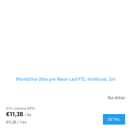
Montážna lišta pre Neon Led F15, hliníková, 2m
Na dotaz
€14 vrátane DPH
€11,38
/ ks
DETAIL
Jednotková
€11,38 / 1 ks
cena: