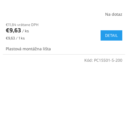
Na dotaz
€11,84 vrátane DPH
€9,63
/ ks
DETAIL
Jednotková
€9,63 / 1 ks
cena:
Plastová montážna lišta
Kód:
PC15S01-S-200