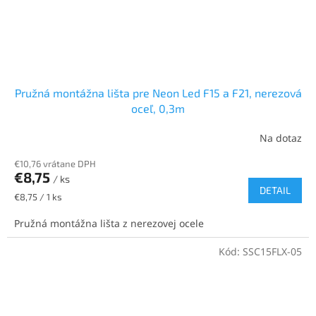
Pružná montážna lišta pre Neon Led F15 a F21, nerezová
oceľ, 0,3m
Na dotaz
€10,76 vrátane DPH
€8,75
/ ks
DETAIL
Jednotková
€8,75 / 1 ks
cena:
Pružná montážna lišta z nerezovej ocele
Kód:
SSC15FLX-05