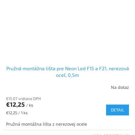
Pružná montážna lišta pre Neon Led F15 a F21, nerezová
oceľ, 0,5m
Na dotaz
€15,07 vrátane DPH
€12,25
/ ks
DETAIL
Jednotková
€12,25 / 1 ks
cena:
Pružná montážna lišta z nerezovej ocele