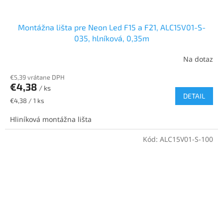
Montážna lišta pre Neon Led F15 a F21, ALC15V01-S-
035, hlníková, 0,35m
Na dotaz
€5,39 vrátane DPH
€4,38
/ ks
DETAIL
Jednotková
€4,38 / 1 ks
cena:
Hliníková montážna lišta
Kód:
ALC15V01-S-100