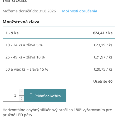
Môžeme doručiť do:
31.8.2026
Možnosti doručenia
Množstevná zľava
1 - 9 ks
€24,41
/ ks
10 - 24 ks = zľava 5 %
€23,19
/ ks
25 - 49 ks = zľava 10 %
€21,97
/ ks
50 a viac ks = zľava 15 %
€20,75
/ ks
Ušetríte
€0
Pridať do košíka
Horizontálne ohybný silikónový profil so 180° vyžarovaním pre
pružné LED pásy