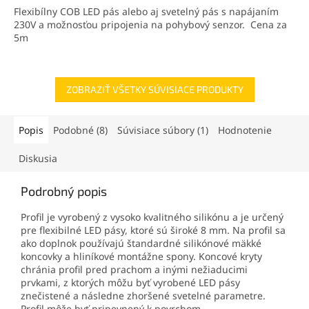
Flexibílny COB LED pás alebo aj svetelný pás s napájaním
230V a možnosťou pripojenia na pohybový senzor. Cena za
5m
ZOBRAZIŤ VŠETKY SÚVISIACE PRODUKTY
Popis
Podobné (8)
Súvisiace súbory (1)
Hodnotenie
Diskusia
Podrobný popis
Profil je vyrobený z vysoko kvalitného silikónu a je určený
pre flexibilné LED pásy, ktoré sú široké 8 mm. Na profil sa
ako doplnok používajú štandardné silikónové mäkké
koncovky a hliníkové montážne spony. Koncové kryty
chránia profil pred prachom a inými nežiaducimi
prvkami, z ktorých môžu byť vyrobené LED pásy
znečistené a následne zhoršené svetelné parametre.
Profil môže byť pripevnený k povrchom