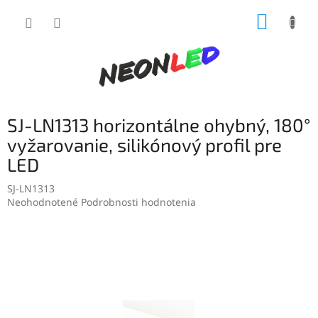
Prejsť
NÁKUP
na
obsah
KOŠÍK
SJ-LN1313 horizontálne ohybný, 180°
vyžarovanie, silikónový profil pre
LED
SJ-LN1313
Priemerné
Neohodnotené
Podrobnosti hodnotenia
hodnotenie
produktu
je
0,0
z
5
hviezdičiek.