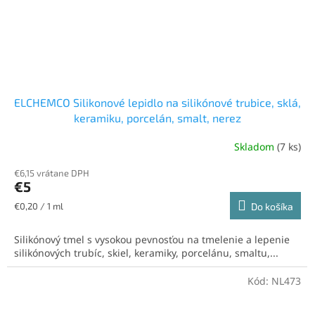
ELCHEMCO Silikonové lepidlo na silikónové trubice, sklá,
keramiku, porcelán, smalt, nerez
Skladom
(7 ks)
€6,15 vrátane DPH
€5
Jednotková
€0,20 / 1 ml
Do košíka
cena:
Silikónový tmel s vysokou pevnosťou na tmelenie a lepenie
silikónových trubíc, skiel, keramiky, porcelánu, smaltu,...
Kód:
NL473