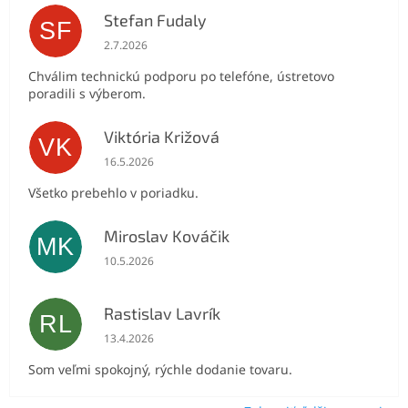
Stefan Fudaly
SF
Hodnotenie obchodu je 5 z 5 hviezdičiek.
2.7.2026
Chválim technickú podporu po telefóne, ústretovo
poradili s výberom.
Viktória Križová
VK
Hodnotenie obchodu je 5 z 5 hviezdičiek.
16.5.2026
Všetko prebehlo v poriadku.
Miroslav Kováčik
MK
Hodnotenie obchodu je 5 z 5 hviezdičiek.
10.5.2026
Rastislav Lavrík
RL
Hodnotenie obchodu je 5 z 5 hviezdičiek.
13.4.2026
Som veľmi spokojný, rýchle dodanie tovaru.