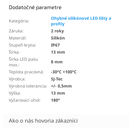
Dodatočné parametre
Ohybné silikónové LED lišty a
Kategória
:
profily
Záruka
:
2 roky
Materiál
:
Silikón
Stupeň krytia
:
IP67
Šírka
:
13 mm
Šírka LED paśu
8 mm
max.
:
Teplota pracovná
:
-30°C +100°C
Výrobca
:
SJ-Tec
Výrobná tolerancia
:
+/- 0,5mm
Výška
:
13 mm
Vyžarovací uhol
:
180°