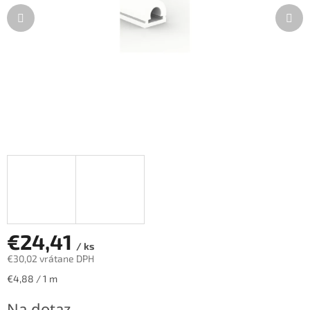
€24,41
/ ks
€30,02 vrátane DPH
Jednotková
€4,88 / 1 m
cena:
Na dotaz