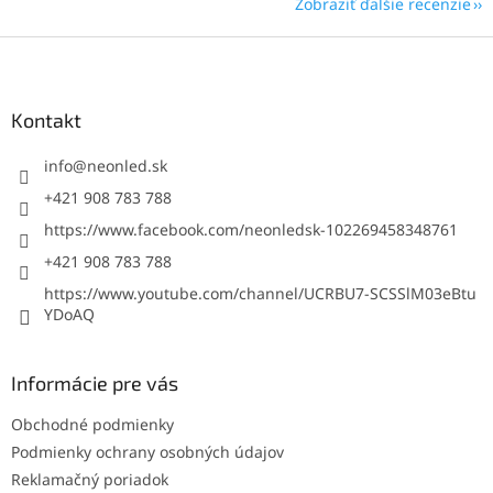
Zobraziť ďalšie recenzie
Z
á
p
ä
Kontakt
t
i
info
@
neonled.sk
e
+421 908 783 788
https://www.facebook.com/neonledsk-102269458348761
+421 908 783 788
https://www.youtube.com/channel/UCRBU7-SCSSlM03eBtu
YDoAQ
Informácie pre vás
Obchodné podmienky
Podmienky ochrany osobných údajov
Reklamačný poriadok