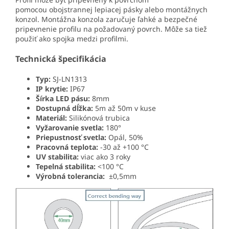
pomocou obojstrannej lepiacej pásky alebo montážnych
konzol. Montážna konzola zaručuje ľahké a bezpečné
pripevnenie profilu na požadovaný povrch. Môže sa tiež
použiť ako spojka medzi profilmi.
Technická špecifikácia
Typ:
SJ-LN1313
IP krytie:
IP67
Šírka LED pásu:
8mm
Dostupná dĺžka:
5m až 50m v kuse
Materiál:
Silikónová trubica
Vyžarovanie svetla:
180°
Priepustnosť svetla:
Opál, 50%
Pracovná teplota:
-30 až +100 °C
UV stabilita:
viac ako 3 roky
Tepelná stabilita:
<100 °C
Výrobná tolerancia:
±0,5mm