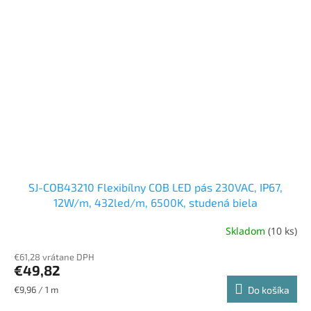
SJ-COB43210 Flexibílny COB LED pás 230VAC, IP67,
12W/m, 432led/m, 6500K, studená biela
Skladom
(10 ks)
€61,28 vrátane DPH
€49,82
Jednotková
€9,96 / 1 m
Do košíka
cena: