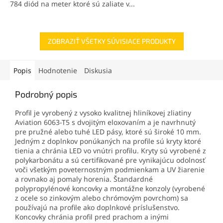
784 diód na meter ktoré sú zaliate v...
ZOBRAZIŤ VŠETKY SÚVISIACE PRODUKTY
Popis
Hodnotenie
Diskusia
Podrobný popis
Profil je vyrobený z vysoko kvalitnej hliníkovej zliatiny
Aviation 6063-T5 s dvojitým eloxovaním a je navrhnutý
pre pružné alebo tuhé LED pásy, ktoré sú široké 10 mm.
Jedným z doplnkov ponúkaných na profile sú kryty ktoré
tienia a chránia LED vo vnútri profilu. Kryty sú vyrobené z
polykarbonátu a sú certifikované pre vynikajúcu odolnosť
voči všetkým poveternostným podmienkam a UV žiarenie
a rovnako aj pomaly horenia. Štandardné
polypropylénové koncovky a montážne konzoly (vyrobené
z ocele so zinkovým alebo chrómovým povrchom) sa
používajú na profile ako doplnkové príslušenstvo.
Koncovky chránia profil pred prachom a inými