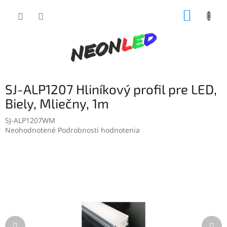
Prejsť
NÁKUP
na
obsah
KOŠÍK
SJ-ALP1207 Hliníkový profil pre LED,
Biely, Mliečny, 1m
SJ-ALP1207WM
Priemerné
Neohodnotené
Podrobnosti hodnotenia
hodnotenie
produktu
je
0,0
z
5
hviezdičiek.