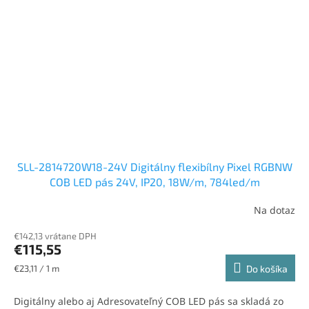
SLL-2814720W18-24V Digitálny flexibílny Pixel RGBNW
COB LED pás 24V, IP20, 18W/m, 784led/m
Na dotaz
€142,13 vrátane DPH
€115,55
Jednotková
€23,11 / 1 m
Do košíka
cena:
Digitálny alebo aj Adresovateľný COB LED pás sa skladá zo