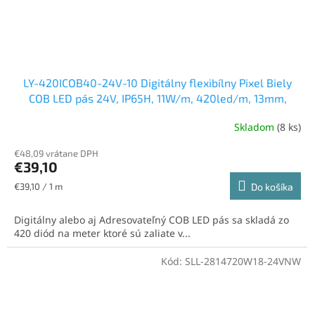
LY-420ICOB40-24V-10 Digitálny flexibílny Pixel Biely
COB LED pás 24V, IP65H, 11W/m, 420led/m, 13mm,
neutrálna biela
Skladom
(8 ks)
€48,09 vrátane DPH
€39,10
Jednotková
€39,10 / 1 m
Do košíka
cena:
Digitálny alebo aj Adresovateľný COB LED pás sa skladá zo
420 diód na meter ktoré sú zaliate v...
Kód:
SLL-2814720W18-24VNW