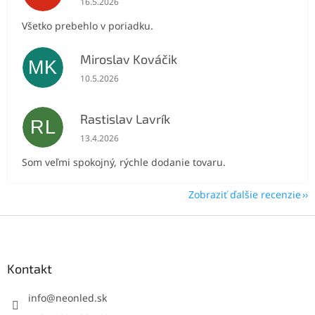
16.5.2026
Všetko prebehlo v poriadku.
Miroslav Kováčik
MK
Hodnotenie obchodu je 5 z 5 hviezdičiek.
10.5.2026
Rastislav Lavrík
RL
Hodnotenie obchodu je 5 z 5 hviezdičiek.
13.4.2026
Som veľmi spokojný, rýchle dodanie tovaru.
Zobraziť ďalšie recenzie
Z
á
p
ä
Kontakt
t
i
info
@
neonled.sk
e