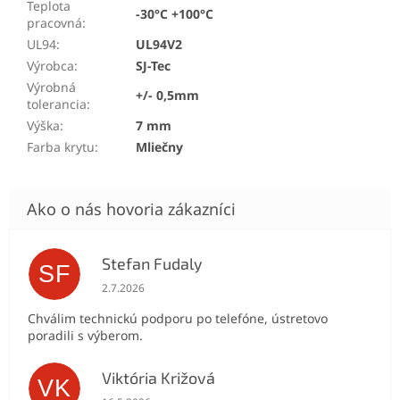
Teplota
-30°C +100°C
pracovná
:
UL94
:
UL94V2
Výrobca
:
SJ-Tec
Výrobná
+/- 0,5mm
tolerancia
:
Výška
:
7 mm
Farba krytu
:
Mliečny
Stefan Fudaly
SF
Hodnotenie obchodu je 5 z 5 hviezdičiek.
2.7.2026
Chválim technickú podporu po telefóne, ústretovo
poradili s výberom.
Viktória Križová
VK
Hodnotenie obchodu je 5 z 5 hviezdičiek.