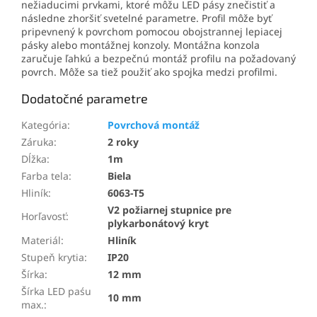
nežiaducimi prvkami, ktoré môžu LED pásy znečistiť a
následne zhoršiť svetelné parametre. Profil môže byť
pripevnený k povrchom pomocou obojstrannej lepiacej
pásky alebo montážnej konzoly. Montážna konzola
zaručuje ľahkú a bezpečnú montáž profilu na požadovaný
povrch. Môže sa tiež použiť ako spojka medzi profilmi.
Dodatočné parametre
Kategória
:
Povrchová montáž
Záruka
:
2 roky
Dĺžka
:
1m
Farba tela
:
Biela
Hliník
:
6063-T5
V2 požiarnej stupnice pre
Horľavosť
:
plykarbonátový kryt
Materiál
:
Hliník
Stupeň krytia
:
IP20
Šírka
:
12 mm
Šírka LED paśu
10 mm
max.
: