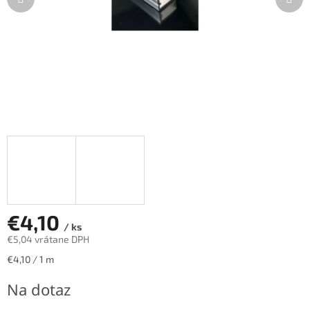
€4,10
/ ks
€5,04 vrátane DPH
Jednotková
€4,10 / 1 m
cena:
Na dotaz