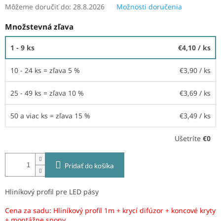
Môžeme doručiť do:
28.8.2026
Možnosti doručenia
Množstevná zľava
1 - 9 ks
€4,10
/ ks
10 - 24 ks = zľava 5 %
€3,90
/ ks
25 - 49 ks = zľava 10 %
€3,69
/ ks
50 a viac ks = zľava 15 %
€3,49
/ ks
Ušetríte
€0
Pridať do košíka
Hliníkový profil pre LED pásy
Cena za sadu: Hliníkový profil 1m + krycí difúzor + koncové kryty
+ montážne spony