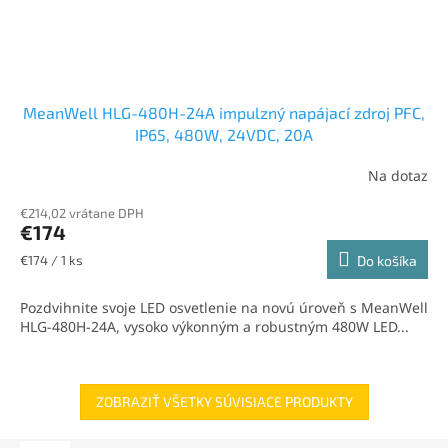
MeanWell HLG-480H-24A impulzný napájací zdroj PFC,
IP65, 480W, 24VDC, 20A
Na dotaz
€214,02 vrátane DPH
€174
Jednotková
€174 / 1 ks
Do košíka
cena:
Pozdvihnite svoje LED osvetlenie na novú úroveň s MeanWell
HLG-480H-24A, vysoko výkonným a robustným 480W LED...
ZOBRAZIŤ VŠETKY SÚVISIACE PRODUKTY