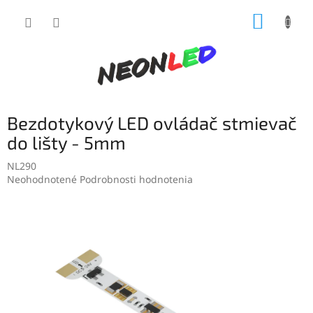
Prejsť
NÁKUP
na
obsah
KOŠÍK
Bezdotykový LED ovládač stmievač
do lišty - 5mm
NL290
Priemerné
Neohodnotené
Podrobnosti hodnotenia
hodnotenie
produktu
je
0,0
z
5
hviezdičiek.