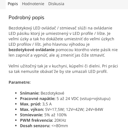
Popis
Hodnotenie
Diskusia
Podrobný popis
Bezdotykový LED ovládač / stmievač slúži na ovládanie
LED pásiku ktorý je umiestnený v LED profile / lište. Je
veľmi úzky a tak ho dokážete umiestniť do veľmi úzkych
LED profilov / líšt. jeho hlavnou výhodou je
bezdotykové
ovládanie
pomocou ktorého viete pásik nie
len zapnúť a vypnúť, ale aj zmeniť jas čiže stmaviť.
Veľmi užitočný tak je v kuchyni, kúpeľni či dielni. Pri práci
sa tak nemusíte obávať že by ste umazali LED profil.
Parametre:
Snímanie:
Bezdotykové
Pracovné napätie:
5 až 24 VDC (vstup=výstupu)
Max. prúd:
3,5 A
Max. výkon:
5V=17,5W; 12V=42W; 24V=84W
Stmievanie:
5% až 100%
PWM frekvencia:
20KHz
Dosah senzoru:
<=80mm