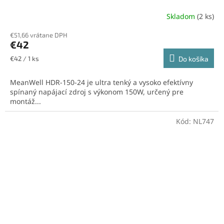
Skladom
(2 ks)
€51,66 vrátane DPH
€42
Jednotková
€42 / 1 ks
Do košíka
cena:
MeanWell HDR-150-24 je ultra tenký a vysoko efektívny
spínaný napájací zdroj s výkonom 150W, určený pre
montáž...
Kód:
NL747