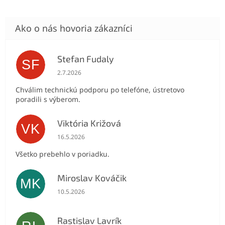
Stefan Fudaly
SF
Hodnotenie obchodu je 5 z 5 hviezdičiek.
2.7.2026
Chválim technickú podporu po telefóne, ústretovo
poradili s výberom.
Viktória Križová
VK
Hodnotenie obchodu je 5 z 5 hviezdičiek.
16.5.2026
Všetko prebehlo v poriadku.
Miroslav Kováčik
MK
Hodnotenie obchodu je 5 z 5 hviezdičiek.
10.5.2026
Rastislav Lavrík