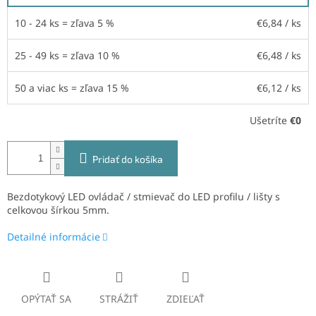
10 - 24 ks = zľava 5 %
€6,84
/ ks
25 - 49 ks = zľava 10 %
€6,48
/ ks
50 a viac ks = zľava 15 %
€6,12
/ ks
Ušetríte
€0
Pridať do košíka
Bezdotykový LED ovládač / stmievač do LED profilu / lišty s
celkovou šírkou 5mm.
Detailné informácie
OPÝTAŤ SA
STRÁŽIŤ
ZDIEĽAŤ