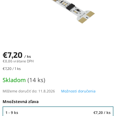
€7,20
/ ks
€8,86 vrátane DPH
Jednotková
€7,20 / 1 ks
cena:
Skladom
(14 ks)
Môžeme doručiť do:
11.8.2026
Možnosti doručenia
Množstevná zľava
1 - 9 ks
€7,20
/ ks