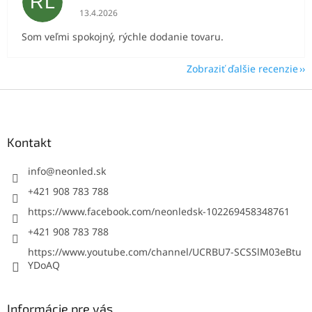
RL
Hodnotenie obchodu je 5 z 5 hviezdičiek.
13.4.2026
Som veľmi spokojný, rýchle dodanie tovaru.
Zobraziť ďalšie recenzie
Z
á
p
ä
Kontakt
t
i
info
@
neonled.sk
e
+421 908 783 788
https://www.facebook.com/neonledsk-102269458348761
+421 908 783 788
https://www.youtube.com/channel/UCRBU7-SCSSlM03eBtu
YDoAQ
Informácie pre vás