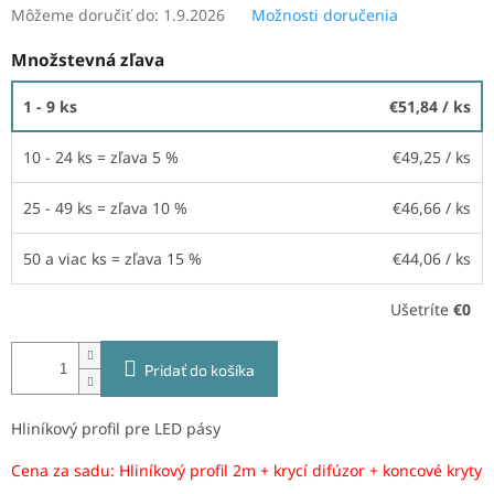
Môžeme doručiť do:
1.9.2026
Možnosti doručenia
Množstevná zľava
1 - 9 ks
€51,84
/ ks
10 - 24 ks = zľava 5 %
€49,25
/ ks
25 - 49 ks = zľava 10 %
€46,66
/ ks
50 a viac ks = zľava 15 %
€44,06
/ ks
Ušetríte
€0
Pridať do košíka
Hliníkový profil pre LED pásy
Cena za sadu: Hliníkový profil 2m + krycí difúzor + koncové kryty