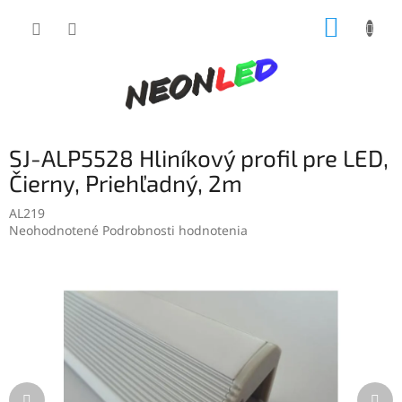
Prejsť
NÁKUP
na
obsah
KOŠÍK
SJ-ALP5528 Hliníkový profil pre LED,
Čierny, Priehľadný, 2m
AL219
Priemerné
Neohodnotené
Podrobnosti hodnotenia
hodnotenie
produktu
je
0,0
z
5
hviezdičiek.