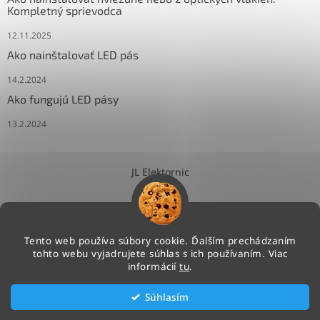
Kompletný sprievodca
12.11.2025
Ako nainštalovať LED pás
14.2.2024
Ako fungujú LED pásy
13.2.2024
JL Elektornic
Tento web používa súbory cookie. Ďalším prechádzaním
tohto webu vyjadrujete súhlas s ich používaním. Viac
Vytvoril Shoptet
informácií
tu
.
Súhlasím
Copyright 2026
NEONLED.SK
. Všetky práva vyhradené.
Upraviť nastavenie cookies