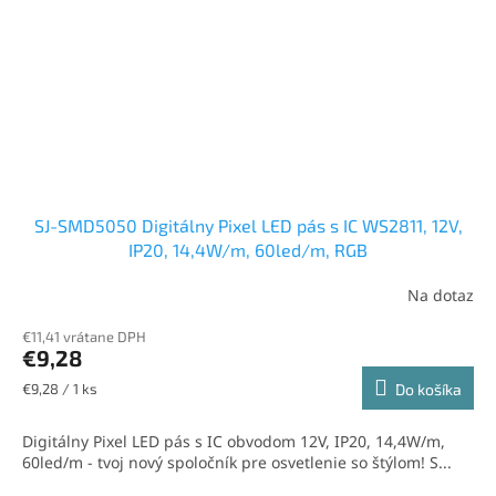
SJ-SMD5050 Digitálny Pixel LED pás s IC WS2811, 12V,
IP20, 14,4W/m, 60led/m, RGB
Na dotaz
€11,41 vrátane DPH
€9,28
Jednotková
€9,28 / 1 ks
Do košíka
cena:
Digitálny Pixel LED pás s IC obvodom 12V, IP20, 14,4W/m,
60led/m - tvoj nový spoločník pre osvetlenie so štýlom! S...