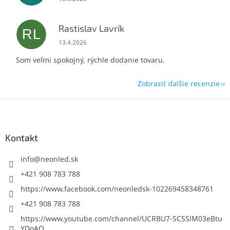
Rastislav Lavrík
RL
Hodnotenie obchodu je 5 z 5 hviezdičiek.
13.4.2026
Som veľmi spokojný, rýchle dodanie tovaru.
Zobraziť ďalšie recenzie
Z
á
p
ä
Kontakt
t
i
info
@
neonled.sk
e
+421 908 783 788
https://www.facebook.com/neonledsk-102269458348761
+421 908 783 788
https://www.youtube.com/channel/UCRBU7-SCSSlM03eBtu
YDoAQ