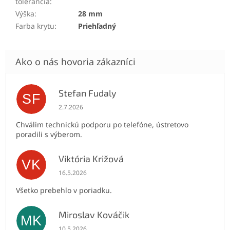
tolerancia
:
Výška
:
28 mm
Farba krytu
:
Priehľadný
Stefan Fudaly
SF
Hodnotenie obchodu je 5 z 5 hviezdičiek.
2.7.2026
Chválim technickú podporu po telefóne, ústretovo
poradili s výberom.
Viktória Križová
VK
Hodnotenie obchodu je 5 z 5 hviezdičiek.
16.5.2026
Všetko prebehlo v poriadku.
Miroslav Kováčik
MK
Hodnotenie obchodu je 5 z 5 hviezdičiek.
10.5.2026