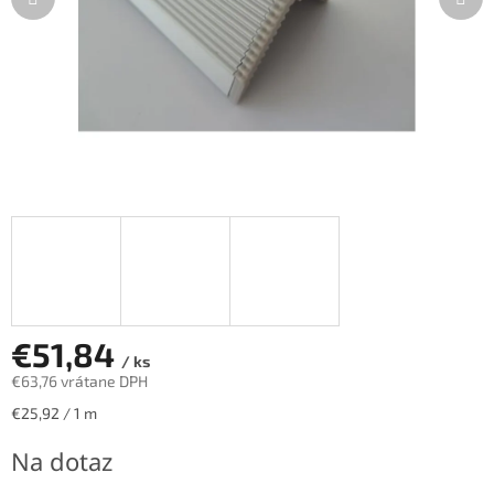
€51,84
/ ks
€63,76 vrátane DPH
Jednotková
€25,92 / 1 m
cena:
Na dotaz