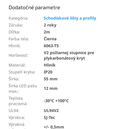
Dodatočné parametre
Kategória
:
Schodiskové lišty a profily
Záruka
:
2 roky
Dĺžka
:
2m
Farba tela
:
Čierna
Hliník
:
6063-T5
V2 požiarnej stupnice pre
Horľavosť
:
plykarbonátový kryt
Materiál
:
Hliník
Stupeň krytia
:
IP20
Šírka
:
55 mm
Šírka LED paśu
12 mm
max.
:
Teplota
-30°C +100°C
pracovná
:
UL94
:
UL94V2
Výrobca
:
SJ-Tec
Výrobná
+/- 0,5mm