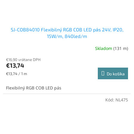
SJ-COB84010 Flexibilný RGB COB LED pás 24V, IP20,
15W/m, 840led/m
Skladom
(131 m)
Priemerné
hodnotenie
€16,90 vrátane DPH
produktu
€13,74
je
5,0
Jednotková
€13,74 / 1 m
Do košíka
z
cena:
5
Flexibilný RGB COB LED pás
hviezdičiek.
Kód:
NL475