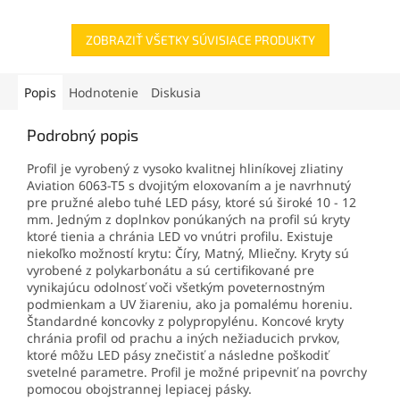
ZOBRAZIŤ VŠETKY SÚVISIACE PRODUKTY
Popis
Hodnotenie
Diskusia
Podrobný popis
Profil je vyrobený z vysoko kvalitnej hliníkovej zliatiny
Aviation 6063-T5 s dvojitým eloxovaním a je navrhnutý
pre pružné alebo tuhé LED pásy, ktoré sú široké 10 - 12
mm. Jedným z doplnkov ponúkaných na profil sú kryty
ktoré tienia a chránia LED vo vnútri profilu. Existuje
niekoľko možností krytu: Číry, Matný, Mliečny. Kryty sú
vyrobené z polykarbonátu a sú certifikované pre
vynikajúcu odolnosť voči všetkým poveternostným
podmienkam a UV žiareniu, ako ja pomalému horeniu.
Štandardné koncovky z polypropylénu. Koncové kryty
chránia profil od prachu a iných nežiaducich prvkov,
ktoré môžu LED pásy znečistiť a následne poškodiť
svetelné parametre. Profil je možné pripevniť na povrchy
pomocou obojstrannej lepiacej pásky.