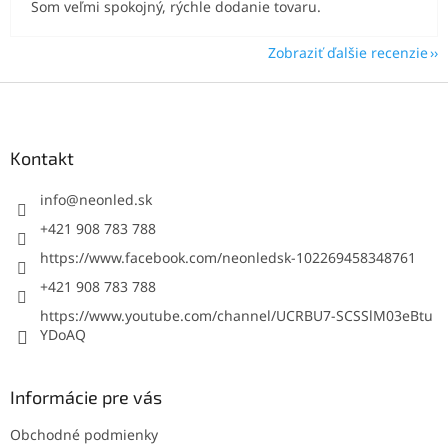
Som veľmi spokojný, rýchle dodanie tovaru.
Zobraziť ďalšie recenzie
Z
á
p
ä
Kontakt
t
i
info
@
neonled.sk
e
+421 908 783 788
https://www.facebook.com/neonledsk-102269458348761
+421 908 783 788
https://www.youtube.com/channel/UCRBU7-SCSSlM03eBtu
YDoAQ
Informácie pre vás
Obchodné podmienky