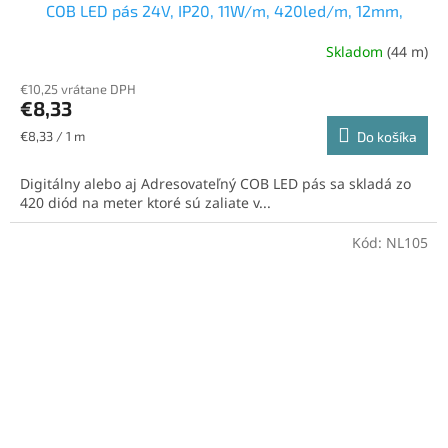
COB LED pás 24V, IP20, 11W/m, 420led/m, 12mm,
studená biela
Skladom
(44 m)
€10,25 vrátane DPH
€8,33
Jednotková
€8,33 / 1 m
Do košíka
cena:
Digitálny alebo aj Adresovateľný COB LED pás sa skladá zo
420 diód na meter ktoré sú zaliate v...
Kód:
NL105