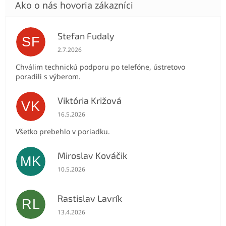
Stefan Fudaly
SF
Hodnotenie obchodu je 5 z 5 hviezdičiek.
2.7.2026
Chválim technickú podporu po telefóne, ústretovo
poradili s výberom.
Viktória Križová
VK
Hodnotenie obchodu je 5 z 5 hviezdičiek.
16.5.2026
Všetko prebehlo v poriadku.
Miroslav Kováčik
MK
Hodnotenie obchodu je 5 z 5 hviezdičiek.
10.5.2026
Rastislav Lavrík
RL
Hodnotenie obchodu je 5 z 5 hviezdičiek.
13.4.2026