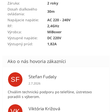
Záruka
:
2 roky
Dosah diaľkového
30m
ovládania
:
Napájacie napätie
:
AC 220 - 240V
RF
:
2,4GHz
Výrobca
:
MiBoxer
Výstupné napätie
:
DC 220V
Výstupný prúd
:
1,82A
Stefan Fudaly
SF
Hodnotenie obchodu je 5 z 5 hviezdičiek.
2.7.2026
Chválim technickú podporu po telefóne, ústretovo
poradili s výberom.
Viktória Križová
VK