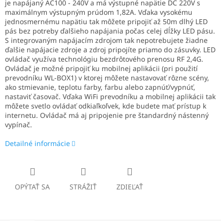
je napájaný AC100 - 240V a má výstupné napätie DC 220V s
maximálnym výstupným prúdom 1,82A. Vďaka vysokému
jednosmernému napätiu tak môžete pripojiť až 50m dlhý LED
pás bez potreby ďalšieho napájania počas celej dĺžky LED pásu.
S integrovaným napájacím zdrojom tak nepotrebujete žiadne
ďalšie napájacie zdroje a zdroj pripojíte priamo do zásuvky. LED
ovládač využíva technológiu bezdrôtového prenosu RF 2,4G.
Ovládač je možné pripojiť ku mobilnej aplikácii (pri použití
prevodníku WL-BOX1) v ktorej môžete nastavovať rôzne scény,
ako stmievanie, teplotu farby, farbu alebo zapnúť/vypnúť,
nastaviť časovač. Vďaka WiFi prevodníku a mobilnej aplikácii tak
môžete svetlo ovládať odkiaľkoľvek, kde budete mať prístup k
internetu. Ovládač má aj pripojenie pre štandardný nástenný
vypínač.
Detailné informácie
OPÝTAŤ SA
STRÁŽIŤ
ZDIEĽAŤ