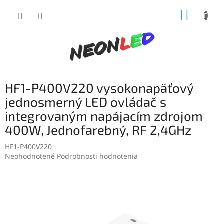
Prejsť
NÁKUP
na
obsah
KOŠÍK
HF1-P400V220 vysokonapäťový
jednosmerný LED ovládač s
integrovaným napájacím zdrojom
400W, Jednofarebný, RF 2,4GHz
HF1-P400V220
Priemerné
Neohodnotené
Podrobnosti hodnotenia
hodnotenie
produktu
je
0,0
z
5
hviezdičiek.