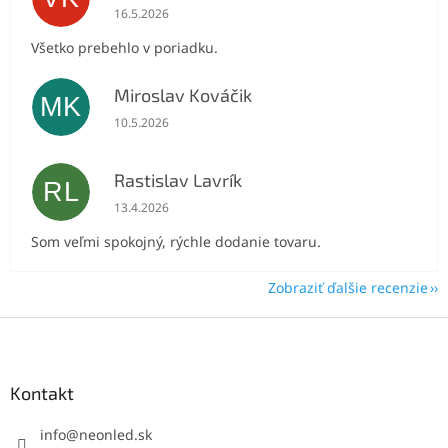
Hodnotenie obchodu je 5 z 5 hviezdičiek.
16.5.2026
Všetko prebehlo v poriadku.
Miroslav Kováčik
MK
Hodnotenie obchodu je 5 z 5 hviezdičiek.
10.5.2026
Rastislav Lavrík
RL
Hodnotenie obchodu je 5 z 5 hviezdičiek.
13.4.2026
Som veľmi spokojný, rýchle dodanie tovaru.
Zobraziť ďalšie recenzie
Z
á
p
ä
Kontakt
t
i
info
@
neonled.sk