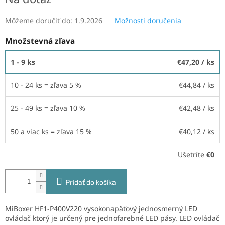
cena:
Môžeme doručiť do:
1.9.2026
Možnosti doručenia
Množstevná zľava
1 - 9 ks
€47,20
/ ks
10 - 24 ks = zľava 5 %
€44,84
/ ks
25 - 49 ks = zľava 10 %
€42,48
/ ks
50 a viac ks = zľava 15 %
€40,12
/ ks
Ušetríte
€0
Pridať do košíka
MiBoxer
HF1-P400V220
vysokonapäťový jednosmerný LED
ovládač ktorý je určený pre jednofarebné LED pásy. LED ovládač