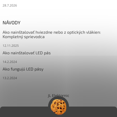
28.7.2026
NÁVODY
Ako nainštalovať hviezdne nebo z optických vlákien:
Kompletný sprievodca
12.11.2025
Ako nainštalovať LED pás
14.2.2024
Ako fungujú LED pásy
13.2.2024
JL Elektornic