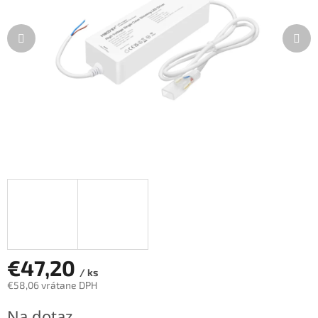
€47,20
/ ks
€58,06 vrátane DPH
Jednotková
Na dotaz