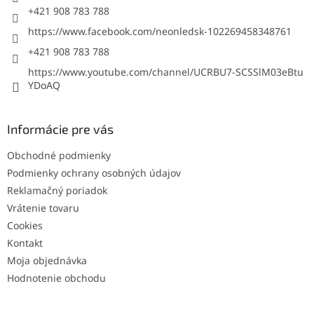
e
+421 908 783 788
https://www.facebook.com/neonledsk-102269458348761
+421 908 783 788
https://www.youtube.com/channel/UCRBU7-SCSSlM03eBtu
YDoAQ
Informácie pre vás
Obchodné podmienky
Podmienky ochrany osobných údajov
Reklamačný poriadok
Vrátenie tovaru
Cookies
Kontakt
Moja objednávka
Hodnotenie obchodu