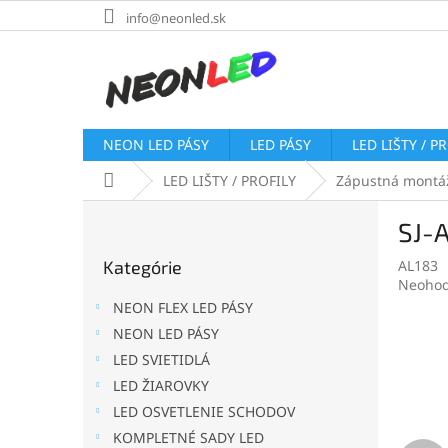
Prejsť
info@neonled.sk
na
obsah
NEON LED PÁSY
LED PÁSY
LED LIŠTY / P
Domov
LED LIŠTY / PROFILY
Zápustná montá
B
SJ-A
o
Preskočiť
č
Kategórie
AL183
kategórie
n
Prieme
Neohod
ý
hodnot
NEON FLEX LED PÁSY
p
produk
NEON LED PÁSY
a
je
LED SVIETIDLÁ
0,0
n
z
e
LED ŽIAROVKY
5
l
LED OSVETLENIE SCHODOV
hviezdi
KOMPLETNÉ SADY LED