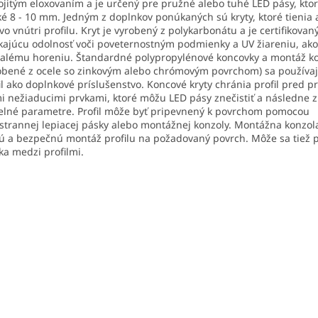
ojitým eloxovaním a je určený pre pružné alebo tuhé LED pásy, kto
ké 8 - 10 mm. Jedným z doplnkov ponúkaných sú kryty, ktoré tienia 
vo vnútri profilu. Kryt je vyrobený z polykarbonátu a je certifikovan
kajúcu odolnosť voči poveternostným podmienky a UV žiareniu, ako
lému horeniu. Štandardné polypropylénové koncovky a montáž k
obené z ocele so zinkovým alebo chrómovým povrchom) sa používa
il ako doplnkové príslušenstvo. Koncové kryty chránia profil pred 
i nežiaducimi prvkami, ktoré môžu LED pásy znečistiť a následne z
elné parametre. Profil môže byť pripevnený k povrchom pomocou
strannej lepiacej pásky alebo montážnej konzoly. Montážna konzol
ú a bezpečnú montáž profilu na požadovaný povrch. Môže sa tiež p
ka medzi profilmi.