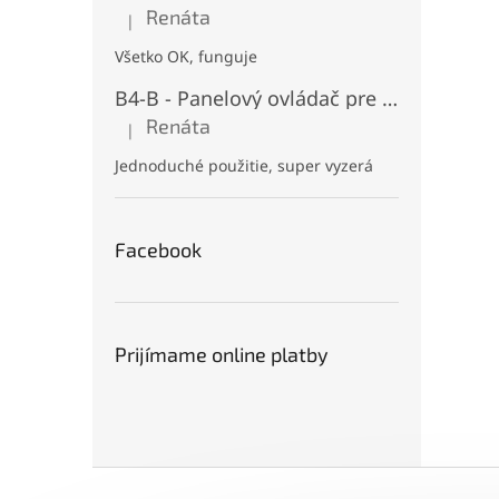
Renáta
|
Hodnotenie produktu je 5 z 5 hviezdičiek.
Všetko OK, funguje
B4-B - Panelový ovládač pre RGB+CCT LED, Čierny, Batériový 2xAAA (3V), Magnetický, RF 2,4GHz, 4 zóny
Renáta
|
Hodnotenie produktu je 5 z 5 hviezdičiek.
Jednoduché použitie, super vyzerá
Facebook
Prijímame online platby
Z