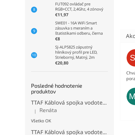
FUT092 ovládač pre
RGB+CCT, 2,4Ghz, 4 zónový
€11,97
SWE01 - 16A WiFi Smart
zásuvka s meraním a
štatistikami odberu, čierna
€8
SJ-ALP5825 zápustný
hliníkový profil pre LED,
Strieborný, Matný, 2m
€20,80
Chvá
pora
Posledné hodnotenie
produktov
TTAF Káblová spojka vodotesná IP68, Typu "T" , 3 pinová, 20A, 2,5mm², M20
Renáta
|
Hodnotenie produktu je 5 z 5 hviezdičiek.
Všetko OK
TTAF Káblová spojka vodotesná IP68, "I" Priama, 3 pinová, 20A, 2,5mm², M20