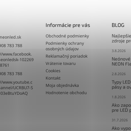
Informácie pre vás
BLOG
Najlepši
Obchodné podmienky
neonled.sk
zdroje p
Podmienky ochrany
908 783 788
osobných údajov
3.8.2026
://www.facebook.
Reklamačný poriadok
Neónové 
eonledsk-102269
Vrátenie tovaru
NEON Fle
8761
Cookies
908 783 788
2.8.2026
Kontakt
Typy LED
://www.youtube.c
Moja objednávka
pásy a o
hannel/UCRBU7-S
Hodnotenie obchodu
M03eBtuYDoAQ
1.8.2026
Ako zapoj
pre LED 
31.7.2026
Ako vypo