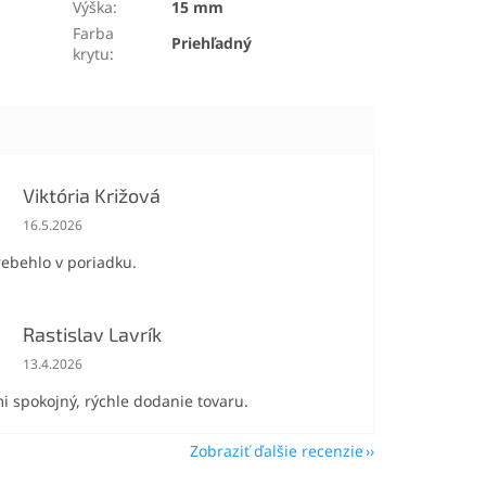
Výška
:
15 mm
Farba
Priehľadný
krytu
:
Viktória Križová
Hodnotenie obchodu je 5 z 5 hviezdičiek.
16.5.2026
rebehlo v poriadku.
Rastislav Lavrík
Hodnotenie obchodu je 5 z 5 hviezdičiek.
13.4.2026
i spokojný, rýchle dodanie tovaru.
Zobraziť ďalšie recenzie