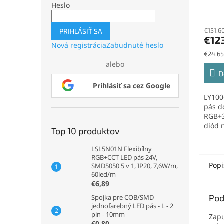
RGB+
Heslo
SMD5
60le
€151,6
PRIHLÁSIŤ SA
€12
Nová registrácia
Zabudnuté heslo
Jednot
€24,65
cena:
alebo
D
Prihlásiť sa cez Google
LY10
pás d
RGB+3
diód 
Top 10 produktov
SMD50
je...
LSL5N01N Flexibílny
RGB+CCT LED pás 24V,
Popi
SMD5050 5 v 1, IP20, 7,6W/m,
60led/m
€6,89
Pod
Spojka pre COB/SMD
jednofarebný LED pás - L - 2
pin - 10mm
Zapu
€0,80