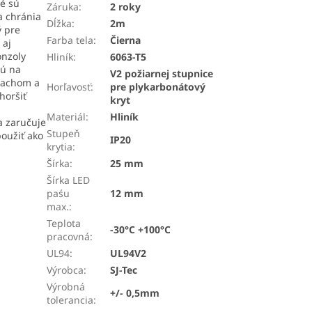
ré sú
Záruka
:
2 roky
a chránia
Dĺžka
:
2m
ý pre
Farba tela
:
Čierna
 aj
onzoly
Hliník
:
6063-T5
jú na
V2 požiarnej stupnice
prachom a
Horľavosť
:
pre plykarbonátový
horšiť
kryt
Materiál
:
Hliník
a zaručuje
Stupeň
oužiť ako
IP20
krytia
:
Šírka
:
25 mm
Šírka LED
paśu
12 mm
max.
:
Teplota
-30°C +100°C
pracovná
:
UL94
:
UL94V2
Výrobca
:
SJ-Tec
Výrobná
+/- 0,5mm
tolerancia
: