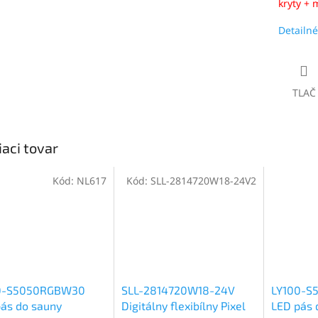
kryty +
Detailné
TLAČ
iaci tovar
Kód:
NL617
Kód:
SLL-2814720W18-24V2
0-S5050RGBW30
SLL-2814720W18-24V
LY100-S
ás do sauny
Digitálny flexibílny Pixel
LED pás 