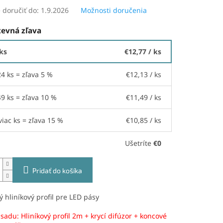
doručiť do:
1.9.2026
Možnosti doručenia
evná zľava
 ks
€12,77
/ ks
24 ks = zľava 5 %
€12,13
/ ks
49 ks = zľava 10 %
€11,49
/ ks
viac ks = zľava 15 %
€10,85
/ ks
Ušetríte
€0
Pridať do košíka
 hliníkový profil pre LED pásy
sadu: Hliníkový profil 2m + krycí difúzor + koncové