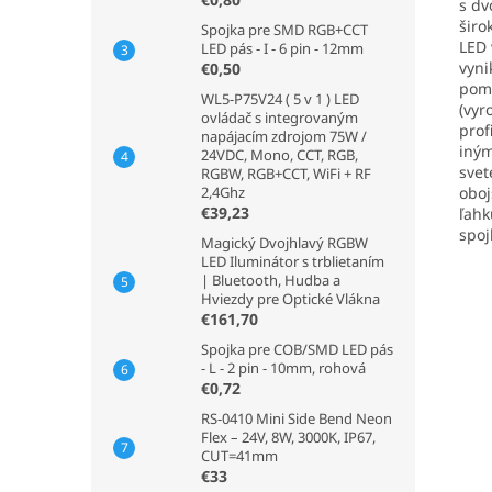
s dv
širo
Spojka pre SMD RGB+CCT
LED 
LED pás - I - 6 pin - 12mm
vyni
€0,50
poma
WL5-P75V24 ( 5 v 1 ) LED
(vyr
ovládač s integrovaným
prof
napájacím zdrojom 75W /
iným
24VDC, Mono, CCT, RGB,
svet
RGBW, RGB+CCT, WiFi + RF
oboj
2,4Ghz
€39,23
ľahk
spoj
Magický Dvojhlavý RGBW
LED Iluminátor s trblietaním
| Bluetooth, Hudba a
Hviezdy pre Optické Vlákna
€161,70
Spojka pre COB/SMD LED pás
- L - 2 pin - 10mm, rohová
€0,72
RS-0410 Mini Side Bend Neon
Flex – 24V, 8W, 3000K, IP67,
CUT=41mm
€33