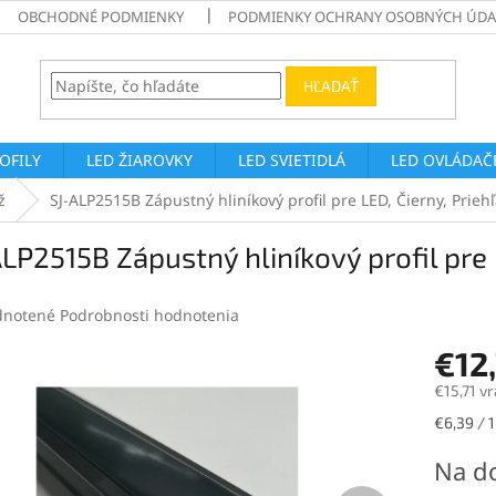
OBCHODNÉ PODMIENKY
PODMIENKY OCHRANY OSOBNÝCH ÚDA
HĽADAŤ
ROFILY
LED ŽIAROVKY
LED SVIETIDLÁ
LED OVLÁDAČE
ž
SJ-ALP2515B Zápustný hliníkový profil pre LED, Čierny, Prieh
LP2515B Zápustný hliníkový profil pre 
rné
notené
Podrobnosti hodnotenia
enie
€12
tu
€15,71 v
Jednotk
€6,39 / 
cena:
čiek.
Na d