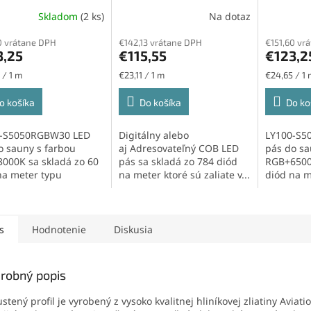
3000K, 24V,
RGBWW COB LED pás
RGB+650
Skladom
(2 ks)
Na dotaz
050 , IP65, 10W/m,
24V, IP20, 18W/m,
SMD5050 
d/m
784led/m
60led/m
0 vrátane DPH
€142,13 vrátane DPH
€151,60 vr
3,25
€115,55
€123,2
ková
Jednotková
Jednotková
 / 1 m
€23,11 / 1 m
€24,65 / 1 
cena:
cena:
o košíka
Do košíka
Do ko
0-S5050RGBW30 LED
Digitálny alebo
LY100-S5
o sauny s farbou
aj Adresovateľný COB LED
pás do sa
000K sa skladá zo 60
pás sa skladá zo 784 diód
RGB+6500K
na meter typu
na meter ktoré sú zaliate v...
diód na m
50. Tento LED pás
SMD5050.
je...
s
Hodnotenie
Diskusia
robný popis
stený profil je vyrobený z vysoko kvalitnej hliníkovej zliatiny Aviat