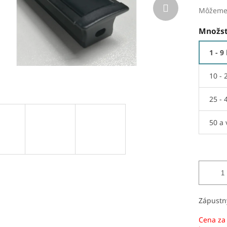
Môžeme 
Množst
1 - 9
10 - 
25 - 
50 a 
Zápustný
Cena za 