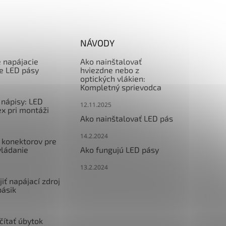
NÁVODY
e napájacie
Ako nainštalovať
re LED pásy
hviezdne nebo z
optických vlákien:
Kompletný sprievodca
nápisy: LED
12.11.2025
x pri montáži
Ako nainštalovať LED pás
14.2.2024
 konektorov pre
vládanie
Ako fungujú LED pásy
13.2.2024
iť napájací zdroj
pásik
čítať úbytok