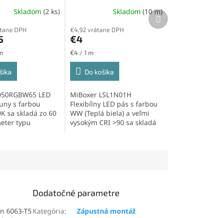
0K, 24V,
biela (WW) 24V,
Skladom
(2 ks)
Skladom
(10 m)
, IP65, 10W/m,
SMD2835 , IP20, 12W/m,
Ďalší
produkt
120led/m
átane DPH
€4,92 vrátane DPH
5
€4
Jednotková
m
€4 / 1 m
cena:
šíka
Do košíka
050RGBW65 LED
MiBoxer LSL1N01H
uny s farbou
Flexibílny LED pás s farbou
 sa skladá zo 60
WW (Teplá biela) a veľmi
eter typu
vysokým CRI >90 sa skladá
 Tento LED pás
zo 120 diód na meter...
Dodatočné parametre
ion 6063-T5
Kategória
:
Zápustná montáž