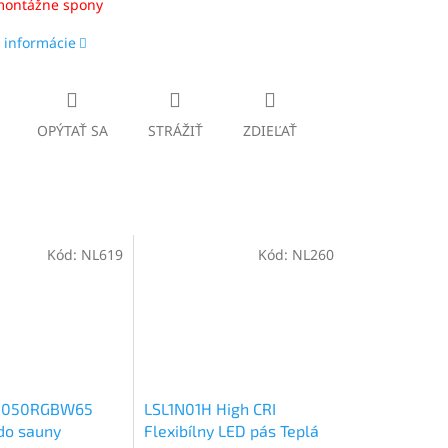
 montážne spony
 informácie
OPÝTAŤ SA
STRÁŽIŤ
ZDIEĽAŤ
Kód:
NL619
Kód:
NL260
5050RGBW65
LSL1N01H High CRI
do sauny
Flexibílny LED pás Teplá