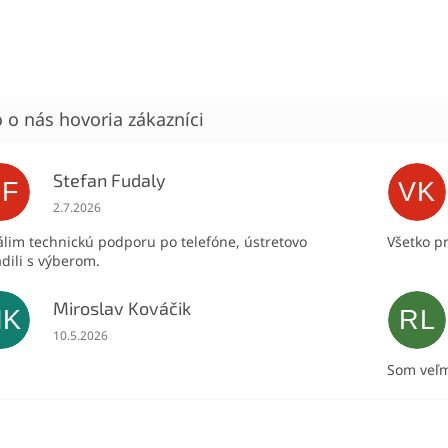
Stefan Fudaly
SF
VK
Hodnotenie obchodu je 5 z 5 hviezdičiek.
2.7.2026
lim technickú podporu po telefóne, ústretovo
Všetko p
dili s výberom.
Miroslav Kováčik
MK
RL
Hodnotenie obchodu je 5 z 5 hviezdičiek.
10.5.2026
Som veľm