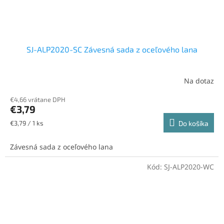
SJ-ALP2020-SC Závesná sada z oceľového lana
Na dotaz
€4,66 vrátane DPH
€3,79
Jednotková
€3,79 / 1 ks
Do košíka
cena:
Závesná sada z oceľového lana
Kód:
SJ-ALP2020-WC