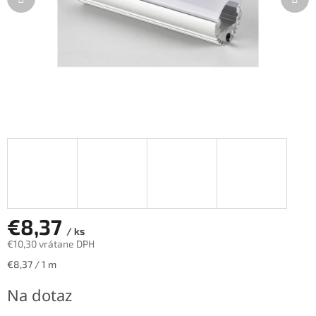
€8,37
/ ks
€10,30 vrátane DPH
Jednotková
€8,37 / 1 m
cena:
Na dotaz