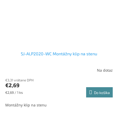
SJ-ALP2020-WC Montážny klip na stenu
Na dotaz
€3,31 vrátane DPH
€2,69
Jednotková
€2,69 / 1 ks
Do košíka
cena:
Montážny klip na stenu