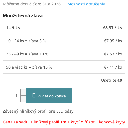
Môžeme doručiť do:
31.8.2026
Možnosti doručenia
Množstevná zľava
1 - 9 ks
€8,37
/ ks
10 - 24 ks = zľava 5 %
€7,95
/ ks
25 - 49 ks = zľava 10 %
€7,53
/ ks
50 a viac ks = zľava 15 %
€7,11
/ ks
Ušetríte
€0
Pridať do košíka
Závesný hliníkový profil pre LED pásy
Cena za sadu: Hliníkový profil 1m + krycí difúzor + koncové kryty