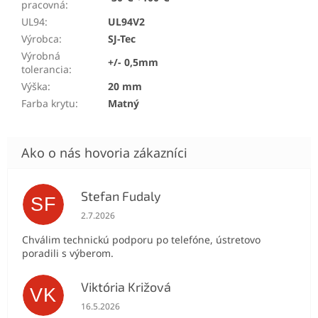
pracovná
:
UL94
:
UL94V2
Výrobca
:
SJ-Tec
Výrobná
+/- 0,5mm
tolerancia
:
Výška
:
20 mm
Farba krytu
:
Matný
Stefan Fudaly
SF
Hodnotenie obchodu je 5 z 5 hviezdičiek.
2.7.2026
Chválim technickú podporu po telefóne, ústretovo
poradili s výberom.
Viktória Križová
VK
Hodnotenie obchodu je 5 z 5 hviezdičiek.
16.5.2026