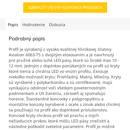
ZOBRAZIŤ VŠETKY SÚVISIACE PRODUKTY
Popis
Hodnotenie
Diskusia
Podrobný popis
Profil je vyrobený z vysoko kvalitnej hliníkovej zliatiny
Aviation 6063-T5 s dvojitým eloxovaním a je navrhnutý
pre pružné alebo tuhé LED pásy, ktoré sú široké max 10 -
12 mm. Jedným z doplnkov ponúkaných na profil sú kryty
ktoré tienia a chránia LED vo vnútri profilu. Existuje
niekoľko možností krytu: Priehľadný, Matný, Mliečny. Kryty
sú vyrobené z polykarbonátu a sú certifikované, majú
vynikajúcu odolnosť voči všetkým poveternostným
podmienkam a UV žiareniu, zároveň aj spomaľujú
horenie. Štandardné koncovky z polypropylénu a
montážne konzoly (vyrobené z ocele s zinok alebo chróm)
sa používajú na profil ako doplnkové príslušenstvo.
Koncové kryty chránia profil od prachu a iných
nežiaducich prvkov, ktoré môžu LED pásy znečistiť a
následne poškodiť svetelné parametre. Profil je možné