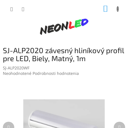
Prejsť
NÁKUP
na
obsah
KOŠÍK
SJ-ALP2020 závesný hliníkový profil
pre LED, Biely, Matný, 1m
SJ-ALP2020WF
Priemerné
Neohodnotené
Podrobnosti hodnotenia
hodnotenie
produktu
je
0,0
z
5
hviezdičiek.