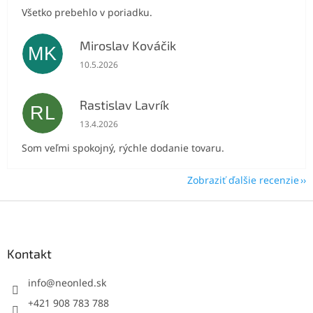
Všetko prebehlo v poriadku.
Miroslav Kováčik
MK
Hodnotenie obchodu je 5 z 5 hviezdičiek.
10.5.2026
Rastislav Lavrík
RL
Hodnotenie obchodu je 5 z 5 hviezdičiek.
13.4.2026
Som veľmi spokojný, rýchle dodanie tovaru.
Zobraziť ďalšie recenzie
Z
á
p
ä
Kontakt
t
i
info
@
neonled.sk
e
+421 908 783 788