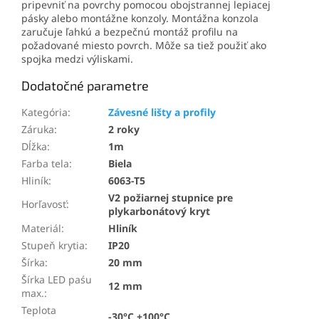
pripevniť na povrchy pomocou obojstrannej lepiacej
pásky alebo montážne konzoly. Montážna konzola
zaručuje ľahkú a bezpečnú montáž profilu na
požadované miesto povrch. Môže sa tiež použiť ako
spojka medzi výliskami.
Dodatočné parametre
Kategória
:
Závesné lišty a profily
Záruka
:
2 roky
Dĺžka
:
1m
Farba tela
:
Biela
Hliník
:
6063-T5
V2 požiarnej stupnice pre
Horľavosť
:
plykarbonátový kryt
Materiál
:
Hliník
Stupeň krytia
:
IP20
Šírka
:
20 mm
Šírka LED paśu
12 mm
max.
:
Teplota
-30°C +100°C