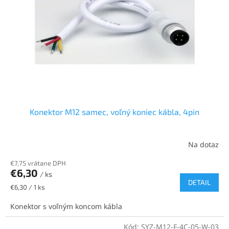
p
o
r
v
o
d
u
k
t
o
v
Konektor M12 samec, voľný koniec kábla, 4pin
Na dotaz
€7,75 vrátane DPH
€6,30
/ ks
DETAIL
Jednotková
€6,30 / 1 ks
cena:
Konektor s voľným koncom kábla
Kód:
SYZ-M12-F-4C-05-W-03