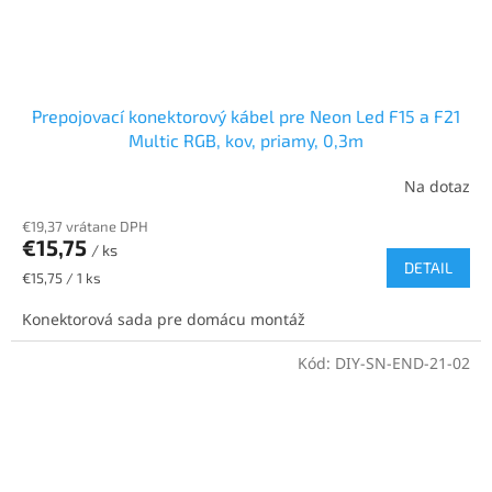
Prepojovací konektorový kábel pre Neon Led F15 a F21
Multic RGB, kov, priamy, 0,3m
Na dotaz
€19,37 vrátane DPH
€15,75
/ ks
DETAIL
Jednotková
€15,75 / 1 ks
cena:
Konektorová sada pre domácu montáž
Kód:
DIY-SN-END-21-02