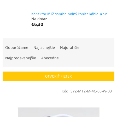
Konektor M12 samica, voľný koniec kábla, 4pin
Na dotaz
€6,30
R
a
Odporúčame
Najlacnejšie
Najdrahšie
d
e
Najpredávanejšie
Abecedne
n
i
e
OTVORIŤ FILTER
p
r
V
Kód:
SYZ-M12-M-4C-05-W-03
o
ý
d
p
u
i
k
s
t