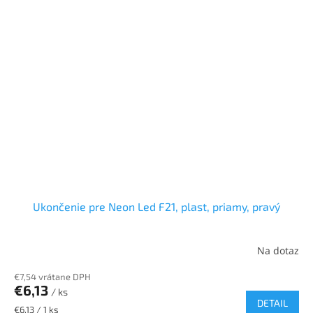
Ukončenie pre Neon Led F21, plast, priamy, pravý
Na dotaz
€7,54 vrátane DPH
€6,13
/ ks
DETAIL
Jednotková
€6,13 / 1 ks