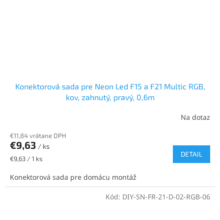
Konektorová sada pre Neon Led F15 a F21 Multic RGB,
kov, zahnutý, pravý, 0,6m
Na dotaz
€11,84 vrátane DPH
€9,63
/ ks
DETAIL
Jednotková
€9,63 / 1 ks
cena:
Konektorová sada pre domácu montáž
Kód:
DIY-SN-FR-21-D-02-RGB-06