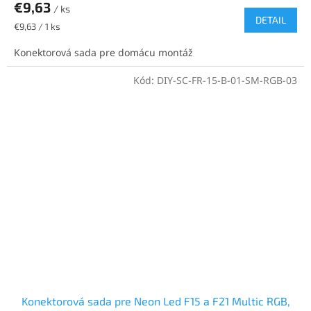
€9,63
/ ks
DETAIL
Jednotková
€9,63 / 1 ks
cena:
Konektorová sada pre domácu montáž
Kód:
DIY-SC-FR-15-B-01-SM-RGB-03
Konektorová sada pre Neon Led F15 a F21 Multic RGB,