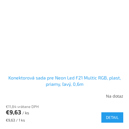
Konektorová sada pre Neon Led F21 Multic RGB, plast,
priamy, ľavý, 0,6m
Na dotaz
€11,84 vrátane DPH
€9,63
/ ks
DETAIL
Jednotková
€9,63 / 1 ks
cena: