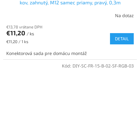
kov, zahnutý, M12 samec priamy, pravý, 0,3m
Na dotaz
€13,78 vrátane DPH
€11,20
/ ks
DETAIL
Jednotková
€11,20 / 1 ks
cena:
Konektorová sada pre domácu montáž
Kód:
DIY-SC-FR-15-B-02-SF-RGB-03