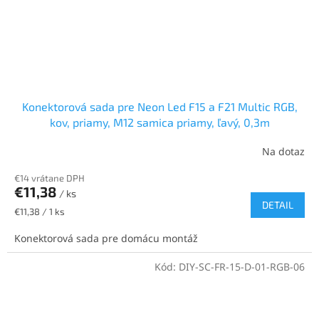
Konektorová sada pre Neon Led F15 a F21 Multic RGB,
kov, priamy, M12 samica priamy, ľavý, 0,3m
Na dotaz
€14 vrátane DPH
€11,38
/ ks
DETAIL
Jednotková
€11,38 / 1 ks
cena:
Konektorová sada pre domácu montáž
Kód:
DIY-SC-FR-15-D-01-RGB-06