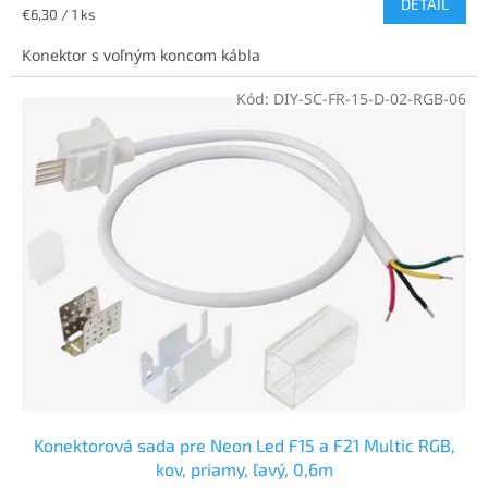
DETAIL
Jednotková
€6,30 / 1 ks
cena:
Konektor s voľným koncom kábla
Kód:
DIY-SC-FR-15-D-02-RGB-06
Konektorová sada pre Neon Led F15 a F21 Multic RGB,
kov, priamy, ľavý, 0,6m