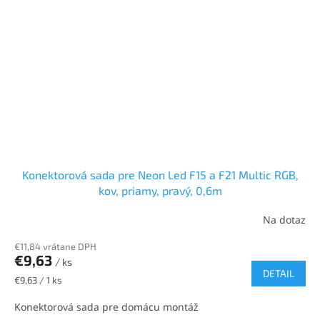
Konektorová sada pre Neon Led F15 a F21 Multic RGB,
kov, priamy, pravý, 0,6m
Na dotaz
€11,84 vrátane DPH
€9,63
/ ks
DETAIL
Jednotková
€9,63 / 1 ks
cena:
Konektorová sada pre domácu montáž