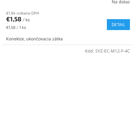
Na dotaz
€1,94 vrátane DPH
€1,58
/ ks
DETAIL
Jednotková
€1,58 / 1 ks
cena:
Konektor, ukončovacia zátka
Kód:
SYZ-EC-M12-F-4C