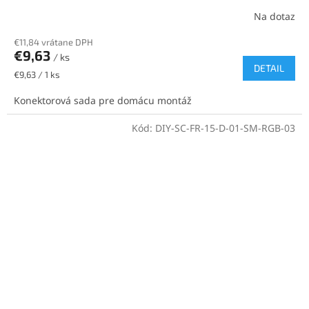
Na dotaz
€11,84 vrátane DPH
€9,63
/ ks
DETAIL
Jednotková
€9,63 / 1 ks
cena:
Konektorová sada pre domácu montáž
Kód:
DIY-SC-FR-15-D-01-SM-RGB-03