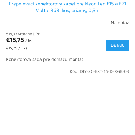
Prepojovací konektorový kábel pre Neon Led F15 a F21
Multic RGB, kov, priamy, 0,3m
Na dotaz
€19,37 vrátane DPH
€15,75
/ ks
DETAIL
Jednotková
€15,75 / 1 ks
cena:
Konektorová sada pre domácu montáž
Kód:
DIY-SC-EXT-15-D-RGB-03