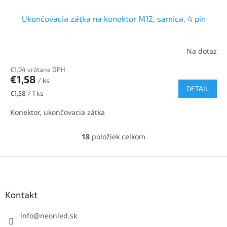
Ukončovacia zátka na konektor M12, samica, 4 pin
Na dotaz
€1,94 vrátane DPH
€1,58
/ ks
DETAIL
Jednotková
€1,58 / 1 ks
cena:
Konektor, ukončovacia zátka
18
položiek celkom
O
v
l
Z
á
á
d
p
a
ä
Kontakt
c
t
i
i
info
@
neonled.sk
e