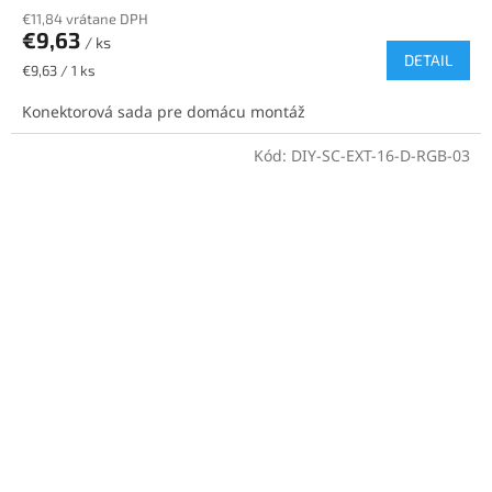
€11,84 vrátane DPH
€9,63
/ ks
DETAIL
Jednotková
€9,63 / 1 ks
cena:
Konektorová sada pre domácu montáž
Kód:
DIY-SC-EXT-16-D-RGB-03