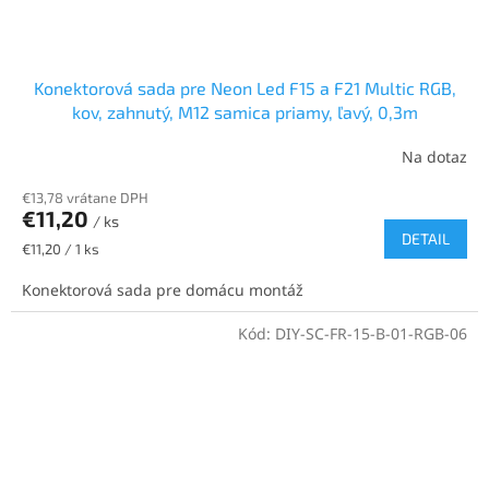
Konektorová sada pre Neon Led F15 a F21 Multic RGB,
kov, zahnutý, M12 samica priamy, ľavý, 0,3m
Na dotaz
€13,78 vrátane DPH
€11,20
/ ks
DETAIL
Jednotková
€11,20 / 1 ks
cena:
Konektorová sada pre domácu montáž
Kód:
DIY-SC-FR-15-B-01-RGB-06