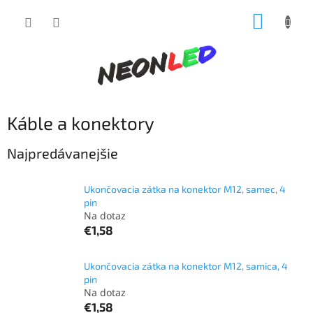
Prejsť
NÁKUP
na
obsah
KOŠÍK
Káble a konektory
Najpredávanejšie
Ukončovacia zátka na konektor M12, samec, 4
pin
Na dotaz
€1,58
Ukončovacia zátka na konektor M12, samica, 4
pin
Na dotaz
€1,58