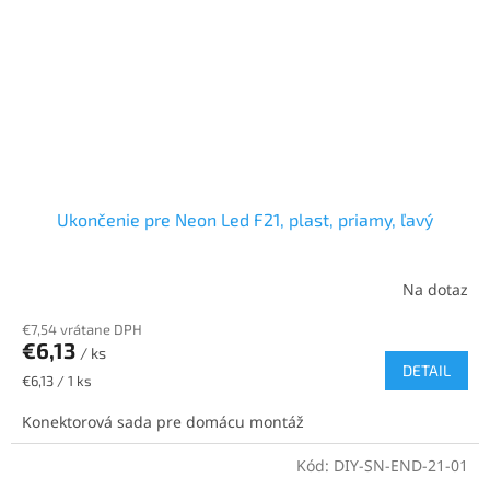
Ukončenie pre Neon Led F21, plast, priamy, ľavý
Na dotaz
€7,54 vrátane DPH
€6,13
/ ks
DETAIL
Jednotková
€6,13 / 1 ks
cena:
Konektorová sada pre domácu montáž
Kód:
DIY-SN-END-21-01