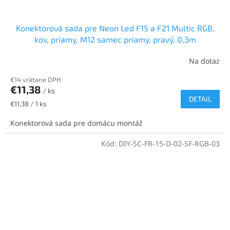
Konektorová sada pre Neon Led F15 a F21 Multic RGB,
kov, priamy, M12 samec priamy, pravý, 0,3m
Na dotaz
€14 vrátane DPH
€11,38
/ ks
DETAIL
Jednotková
€11,38 / 1 ks
cena:
Konektorová sada pre domácu montáž
Kód:
DIY-SC-FR-15-D-02-SF-RGB-03