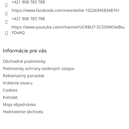
p
e
+421 908 783 788
r
https://www.facebook.com/neonledsk-102269458348761
v
k
+421 908 783 788
y
https://www.youtube.com/channel/UCRBU7-SCSSlM03eBtu
v
YDoAQ
ý
p
i
s
Informácie pre vás
u
Obchodné podmienky
Podmienky ochrany osobných údajov
Reklamačný poriadok
Vrátenie tovaru
Cookies
Kontakt
Moja objednávka
Hodnotenie obchodu