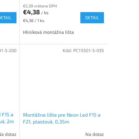
€5,39 vrátane DPH
€4,38
/ ks
DETAIL
DETAIL
Jednotková
€4,38 / 1 ks
cena:
Hliníková montážna lišta
1-S-200
Kód:
PC15S01-S-035
 F15 a
Montážna lišta pre Neon Led F15 a
vá, 2m
F21, plastová, 0,35m
Na dotaz
Na dotaz