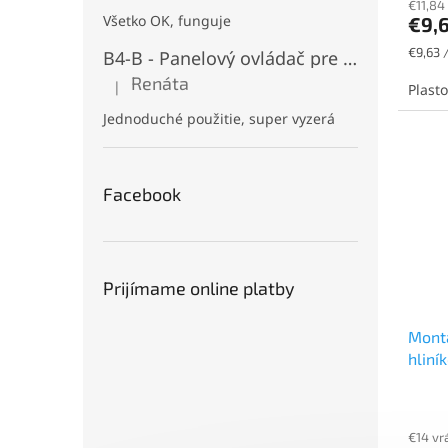
€11,84
Všetko OK, funguje
€9,
Jednot
€9,63 /
B4-B - Panelový ovládač pre RGB+CCT LED, Čierny, Batériový 2xAAA (3V), Magnetický, RF 2,4GHz, 4 zóny
cena:
Renáta
|
Plast
Hodnotenie produktu je 5 z 5 hviezdičiek.
Jednoduché použitie, super vyzerá
Facebook
Prijímame online platby
Montá
hliní
€14 vr