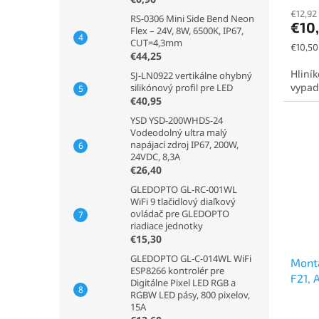
€12,92
RS-0306 Mini Side Bend Neon
€10
Flex – 24V, 8W, 6500K, IP67,
CUT=4,3mm
Jednot
€10,50 
€44,25
cena:
Hliník
SJ-LN0922 vertikálne ohybný
vypad
silikónový profil pre LED
€40,95
YSD YSD-200WHDS-24
Vodeodolný ultra malý
napájací zdroj IP67, 200W,
24VDC, 8,3A
€26,40
GLEDOPTO GL-RC-001WL
WiFi 9 tlačidlový diaľkový
ovládač pre GLEDOPTO
riadiace jednotky
€15,30
GLEDOPTO GL-C-014WL WiFi
Montá
ESP8266 kontrolér pre
F21, 
Digitálne Pixel LED RGB a
RGBW LED pásy, 800 pixelov,
15A