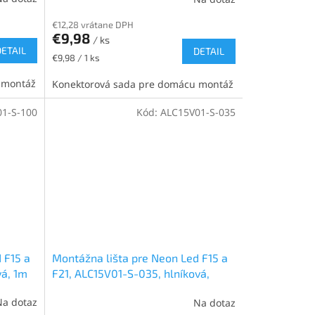
€12,28 vrátane DPH
€9,98
/ ks
DETAIL
DETAIL
Jednotková
€9,98 / 1 ks
cena:
 montáž
Konektorová sada pre domácu montáž
1-S-100
Kód:
ALC15V01-S-035
 F15 a
Montážna lišta pre Neon Led F15 a
vá, 1m
F21, ALC15V01-S-035, hlníková,
0,35m
Na dotaz
Na dotaz