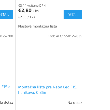
€3,44 vrátane DPH
€2,80
/ ks
DETAIL
DETAIL
Jednotková
€2,80 / 1 ks
cena:
Plastová montážna lišta
1-S-200
Kód:
ALC15S01-S-035
 F15 a
Montážna lišta pre Neon Led F15,
hliníková, 0,35m
Na dotaz
Na dotaz