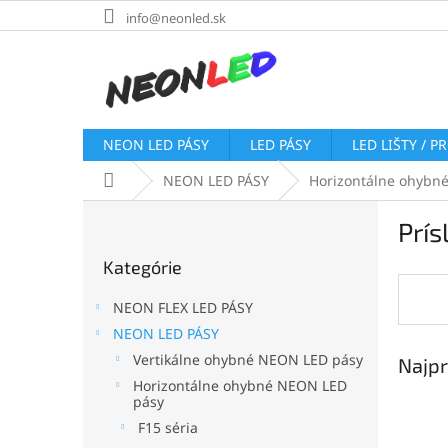
Prejsť
info@neonled.sk
na
obsah
NEON LED PÁSY
LED PÁSY
LED LIŠTY / P
Domov
NEON LED PÁSY
Horizontálne ohybn
B
Prí
o
Preskočiť
č
Kategórie
kategórie
n
ý
NEON FLEX LED PÁSY
p
NEON LED PÁSY
a
Vertikálne ohybné NEON LED pásy
Najpr
n
e
Horizontálne ohybné NEON LED
pásy
l
F15 séria