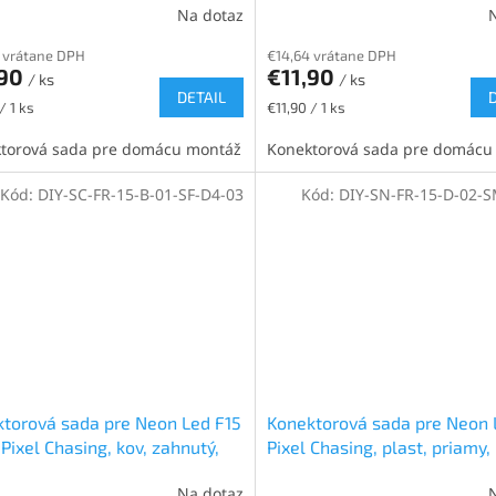
Na dotaz
 vrátane DPH
€14,64 vrátane DPH
,90
€11,90
/ ks
/ ks
DETAIL
ková
Jednotková
/ 1 ks
€11,90 / 1 ks
cena:
torová sada pre domácu montáž
Konektorová sada pre domácu
Kód:
DIY-SC-FR-15-B-01-SF-D4-03
Kód:
DIY-SN-FR-15-D-02-
torová sada pre Neon Led F15
Konektorová sada pre Neon 
 Pixel Chasing, kov, zahnutý,
Pixel Chasing, plast, priamy,
amica priamy, pravý, 0,3m
samec priamy, ľavý, 0,3m
Na dotaz