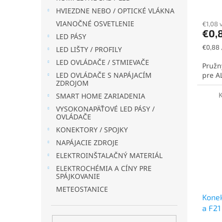
v
HVIEZDNE NEBO / OPTICKÉ VLÁKNA
VIANOČNÉ OSVETLENIE
€1,08 
€0,
LED PÁSY
Jednot
€0,88 
LED LIŠTY / PROFILY
cena:
LED OVLÁDAČE / STMIEVAČE
Pružn
pre A
LED OVLÁDAČE S NAPÁJACÍM
ZDROJOM
SMART HOME ZARIADENIA
VYSOKONAPÄŤOVÉ LED PÁSY /
OVLÁDAČE
KONEKTORY / SPOJKY
NAPÁJACIE ZDROJE
ELEKTROINŠTALAČNÝ MATERIÁL
ELEKTROCHÉMIA A CÍNY PRE
SPÁJKOVANIE
METEOSTANICE
Konek
a F21
M12 s