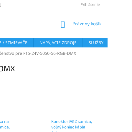
JOV
REKLAMAČNÝ PORIADOK
VRÁTENIE TOVARU
Prihlásenie
COOKI
NÁKUPNÝ
Prázdny košík
KOŠÍK
 / STMIEVAČE
NAPÁJACIE ZDROJE
SLUŽBY
BLOG
ušenstvo pre F15-24V-5050-56-RGB-DMX
-DMX
ka na
Konektor M12 samica,
mica,
voľný koniec kábla,