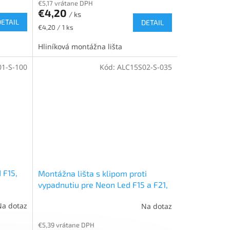
€5,17 vrátane DPH
€4,20
/ ks
DETAIL
DETAIL
Jednotková
€4,20 / 1 ks
cena:
Hliníková montážna lišta
1-S-100
Kód:
ALC15S02-S-035
 F15,
Montážna lišta s klipom proti
vypadnutiu pre Neon Led F15 a F21,
hliníková, 0,35m
Na dotaz
Na dotaz
€5,39 vrátane DPH