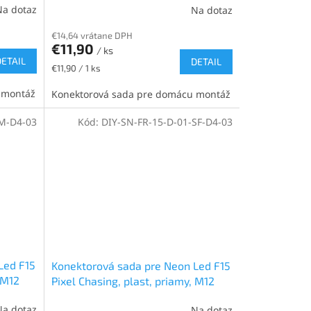
Na dotaz
Na dotaz
€14,64 vrátane DPH
€11,90
/ ks
DETAIL
DETAIL
Jednotková
€11,90 / 1 ks
cena:
 montáž
Konektorová sada pre domácu montáž
SM-D4-03
Kód:
DIY-SN-FR-15-D-01-SF-D4-03
Led F15
Konektorová sada pre Neon Led F15
 M12
Pixel Chasing, plast, priamy, M12
samica priamy, pravý, 0,3m
Na dotaz
Na dotaz