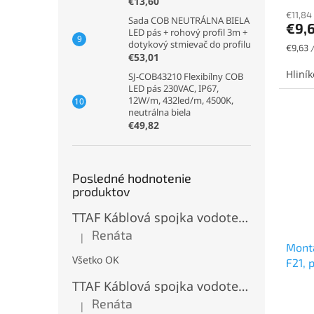
€13,60
€11,84
Sada COB NEUTRÁLNA BIELA
€9,
LED pás + rohový profil 3m +
dotykový stmievač do profilu
Jednot
€9,63 /
€53,01
cena:
Hliní
SJ-COB43210 Flexibílny COB
LED pás 230VAC, IP67,
12W/m, 432led/m, 4500K,
neutrálna biela
€49,82
Posledné hodnotenie
produktov
TTAF Káblová spojka vodotesná IP68, Typu "T" , 3 pinová, 20A, 2,5mm², M20
Renáta
|
Hodnotenie produktu je 5 z 5 hviezdičiek.
Montá
Všetko OK
F21, 
TTAF Káblová spojka vodotesná IP68, "I" Priama, 3 pinová, 20A, 2,5mm², M20
Renáta
|
Hodnotenie produktu je 5 z 5 hviezdičiek.