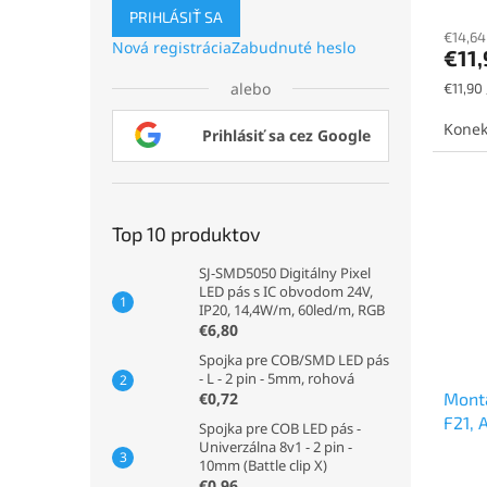
PRIHLÁSIŤ SA
€14,64
Nová registrácia
Zabudnuté heslo
€11
alebo
Jednot
€11,90 
cena:
Konek
Prihlásiť sa cez Google
Top 10 produktov
SJ-SMD5050 Digitálny Pixel
LED pás s IC obvodom 24V,
IP20, 14,4W/m, 60led/m, RGB
€6,80
Spojka pre COB/SMD LED pás
- L - 2 pin - 5mm, rohová
Montá
€0,72
F21, 
Spojka pre COB LED pás -
Univerzálna 8v1 - 2 pin -
10mm (Battle clip X)
€0,96