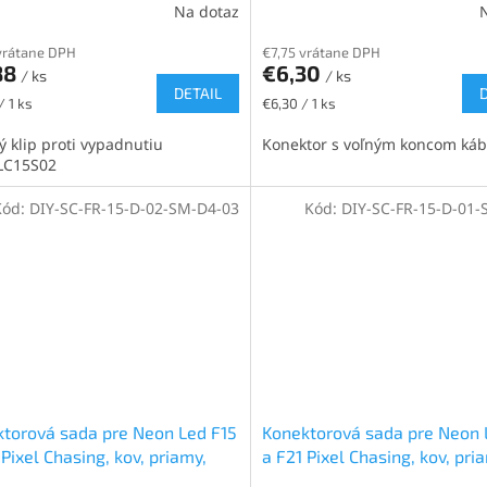
Na dotaz
vrátane DPH
€7,75 vrátane DPH
88
€6,30
/ ks
/ ks
DETAIL
ková
Jednotková
/ 1 ks
€6,30 / 1 ks
cena:
ý klip proti vypadnutiu
Konektor s voľným koncom káb
LC15S02
Kód:
DIY-SC-FR-15-D-02-SM-D4-03
Kód:
DIY-SC-FR-15-D-01-
torová sada pre Neon Led F15
Konektorová sada pre Neon 
 Pixel Chasing, kov, priamy,
a F21 Pixel Chasing, kov, pri
amec priamy, ľavý, 0,3m
M12 samica priamy, pravý, 0