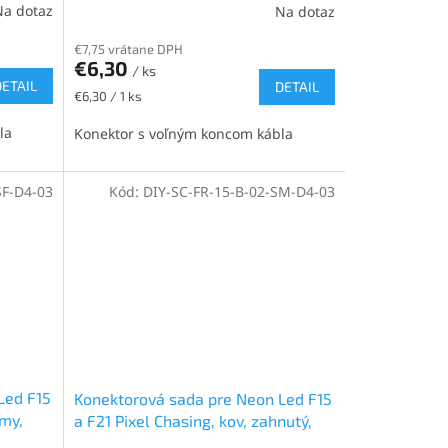
Na dotaz
Na dotaz
€7,75 vrátane DPH
€6,30
/ ks
DETAIL
DETAIL
Jednotková
€6,30 / 1 ks
cena:
la
Konektor s voľným koncom kábla
SF-D4-03
Kód:
DIY-SC-FR-15-B-02-SM-D4-03
Led F15
Konektorová sada pre Neon Led F15
amy,
a F21 Pixel Chasing, kov, zahnutý,
,3m
M12 samec priamy, ľavý, 0,3m