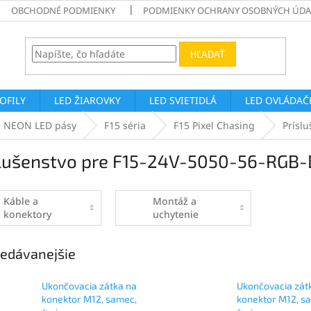
OBCHODNÉ PODMIENKY
PODMIENKY OCHRANY OSOBNÝCH ÚDA
HĽADAŤ
ROFILY
LED ŽIAROVKY
LED SVIETIDLÁ
LED OVLÁDAČE
é NEON LED pásy
F15 séria
F15 Pixel Chasing
Prísl
slušenstvo pre F15-24V-5050-56-RGB
Káble a
Montáž a
konektory
uchytenie
edávanejšie
Ukončovacia zátka na
Ukončovacia zát
konektor M12, samec,
konektor M12, sa