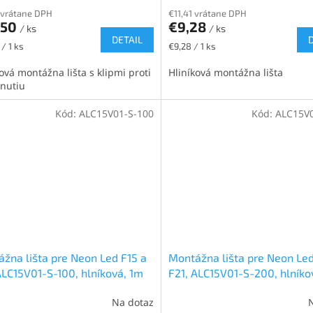
 vrátane DPH
€11,41 vrátane DPH
,50
€9,28
/ ks
/ ks
DETAIL
ková
Jednotková
/ 1 ks
€9,28 / 1 ks
cena:
ová montážna lišta s klipmi proti
Hliníková montážna lišta
nutiu
Kód:
ALC15V01-S-100
Kód:
ALC15V0
žna lišta pre Neon Led F15 a
Montážna lišta pre Neon Led
ALC15V01-S-100, hlníková, 1m
F21, ALC15V01-S-200, hlníko
Na dotaz