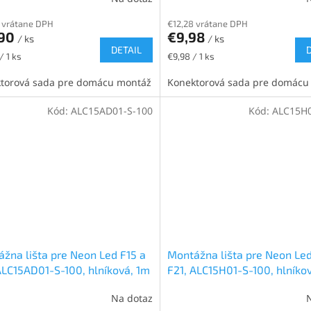
 vrátane DPH
€12,28 vrátane DPH
,90
€9,98
/ ks
/ ks
DETAIL
ková
Jednotková
/ 1 ks
€9,98 / 1 ks
cena:
torová sada pre domácu montáž
Konektorová sada pre domácu
Kód:
ALC15AD01-S-100
Kód:
ALC15H0
žna lišta pre Neon Led F15 a
Montážna lišta pre Neon Led
ALC15AD01-S-100, hlníková, 1m
F21, ALC15H01-S-100, hlníko
Na dotaz