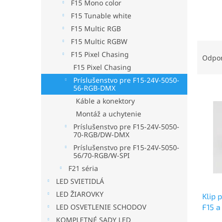
F15 Mono color
F15 Tunable white
F15 Multic RGB
F15 Multic RGBW
R
F15 Pixel Chasing
a
Odpo
d
F15 Pixel Chasing
e
Príslušenstvo pre F15-24V-5050-
V
56-RGB-DMX
n
ý
i
Káble a konektory
p
e
Montáž a uchytenie
i
p
Príslušenstvo pre F15-24V-5050-
s
r
70-RGB/DW-DMX
p
o
Príslušenstvo pre F15-24V-5050-
r
d
56/70-RGB/W-SPI
o
u
F21 séria
d
k
LED SVIETIDLÁ
u
t
LED ŽIAROVKY
Klip 
k
o
F15 a
LED OSVETLENIE SCHODOV
t
v
ALC1
o
KOMPLETNÉ SADY LED