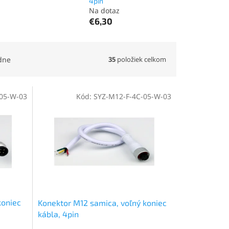
4pin
Na dotaz
€6,30
35
položiek celkom
dne
05-W-03
Kód:
SYZ-M12-F-4C-05-W-03
koniec
Konektor M12 samica, voľný koniec
kábla, 4pin