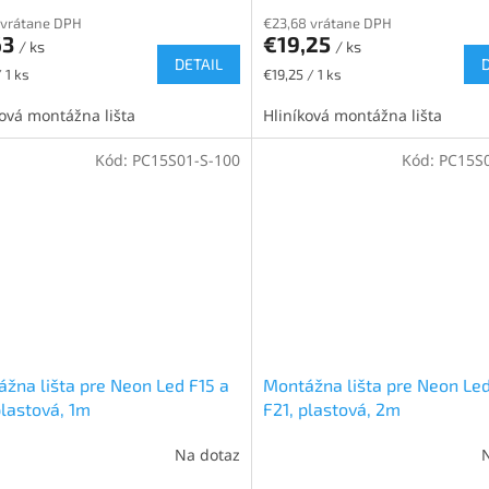
 vrátane DPH
€23,68 vrátane DPH
63
€19,25
/ ks
/ ks
DETAIL
ková
Jednotková
 1 ks
€19,25 / 1 ks
cena:
ková montážna lišta
Hliníková montážna lišta
Kód:
PC15S01-S-100
Kód:
PC15S0
žna lišta pre Neon Led F15 a
Montážna lišta pre Neon Led
plastová, 1m
F21, plastová, 2m
Na dotaz