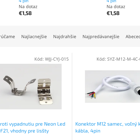
4 pin
4 pin
Na dotaz
Na dotaz
€1,58
€1,58
rúčame
Najlacnejšie
Najdrahšie
Najpredávanejšie
Abece
Kód:
WJJ-CYJ-015
Kód:
SYZ-M12-M-4C-
proti vypadnutiu pre Neon Led
Konektor M12 samec, voľný 
 F21, vhodny pre lisšty
kábla, 4pin
5S02-S