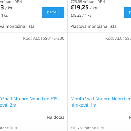
 vrátane DPH
€23,68 vrátane DPH
63
€19,25
/ ks
/ ks
DETAIL
ková
Jednotková
 1 ks
€19,25 / 1 ks
cena:
ová montážna lišta
Plastová montážna lišta
Kód:
ALC15S01-S-200
Kód:
ALC15S0
žna lišta pre Neon Led F15,
Montážna lišta pre Neon Led
ková, 2m
hlníková, 1m
Na dotaz
átane DPH
€10,76 vrátane DPH