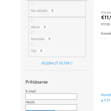
Na sklade
0
€14,64
€11
Jednot
€11,90 
Akcia
0
cena:
Konek
Novinka
0
Tip
0
ROZBALIŤ FILTER
Prihlásenie
E-mail
Konek
a F21
Heslo
M12 s