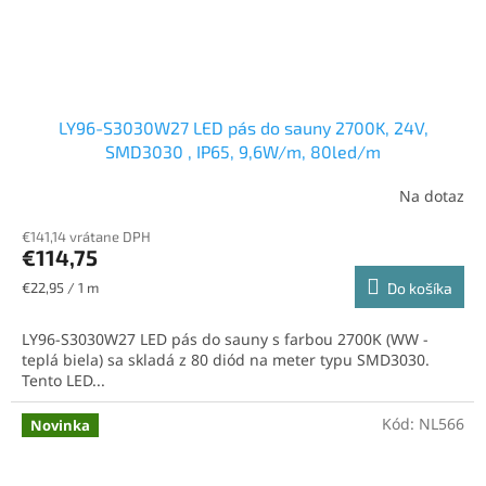
LY96-S3030W27 LED pás do sauny 2700K, 24V,
SMD3030 , IP65, 9,6W/m, 80led/m
Na dotaz
€141,14 vrátane DPH
€114,75
Jednotková
€22,95 / 1 m
Do košíka
cena:
LY96-S3030W27 LED pás do sauny s farbou 2700K (WW -
teplá biela) sa skladá z 80 diód na meter typu SMD3030.
Tento LED...
Kód:
NL566
Novinka