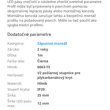
LED pásy znečistiť a následne zhoršiť svetelné parametre.
Profil môže byť pripevnený k povrchom pomocou
obojstrannej lepiacej pásky alebo montážnej konzoly.
Montážna konzola zaručuje ľahkú a bezpečnú montáž
profilu na požadovaný povrch. Môže sa tiež použiť ako
spojka medzi profilmi.
Dodatočné parametre
Kategória
:
Zápustná montáž
Záruka
:
2 roky
Dĺžka
:
1m
Farba tela
:
Čierna
Hliník
:
6063-T5
V2 požiarnej stupnice pre
Horľavosť
:
plykarbonátový kryt
Materiál
:
Hliník
Stupeň krytia
:
IP20
Šírka
:
25 mm
Šírka LED paśu
12 mm
max.
: