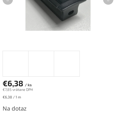
€6,38
/ ks
€7,85 vrátane DPH
Jednotková
€6,38 / 1 m
cena:
Na dotaz