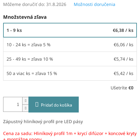
Môžeme doručiť do:
31.8.2026
Možnosti doručenia
Množstevná zľava
1 - 9 ks
€6,38
/ ks
10 - 24 ks = zľava 5 %
€6,06
/ ks
25 - 49 ks = zľava 10 %
€5,74
/ ks
50 a viac ks = zľava 15 %
€5,42
/ ks
Ušetríte
€0
Pridať do košíka
Zápustný hliníkový profil pre LED pásy
Cena za sadu: Hliníkový profil 1m + krycí difúzor + koncové kryty
+ montážne spony