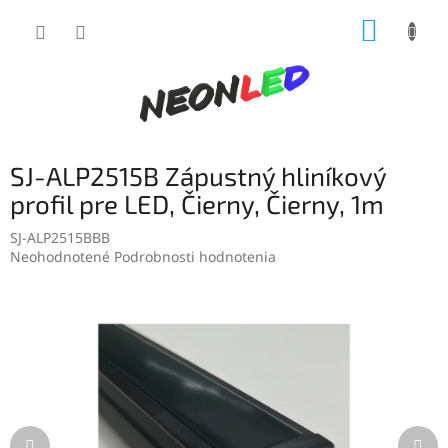
Prejsť
NÁKUP
na
obsah
KOŠÍK
SJ-ALP2515B Zápustný hliníkový
profil pre LED, Čierny, Čierny, 1m
SJ-ALP2515BBB
Priemerné
Neohodnotené
Podrobnosti hodnotenia
hodnotenie
produktu
je
0,0
z
5
hviezdičiek.