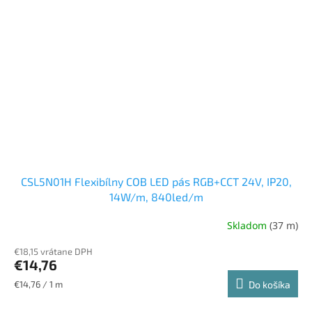
CSL5N01H Flexibílny COB LED pás RGB+CCT 24V, IP20,
14W/m, 840led/m
Skladom
(37 m)
€18,15 vrátane DPH
€14,76
Jednotková
€14,76 / 1 m
Do košíka
cena: