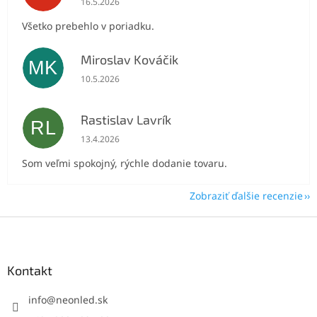
16.5.2026
Všetko prebehlo v poriadku.
Miroslav Kováčik
MK
Hodnotenie obchodu je 5 z 5 hviezdičiek.
10.5.2026
Rastislav Lavrík
RL
Hodnotenie obchodu je 5 z 5 hviezdičiek.
13.4.2026
Som veľmi spokojný, rýchle dodanie tovaru.
Zobraziť ďalšie recenzie
Z
á
p
ä
Kontakt
t
i
info
@
neonled.sk
e