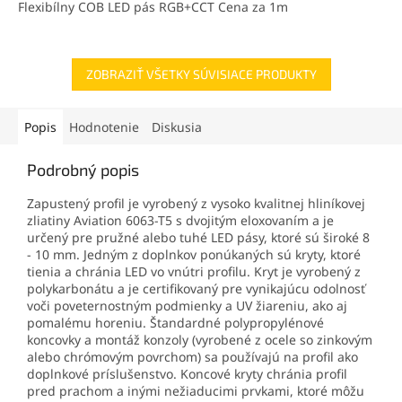
Flexibílny COB LED pás RGB+CCT Cena za 1m
ZOBRAZIŤ VŠETKY SÚVISIACE PRODUKTY
Popis
Hodnotenie
Diskusia
Podrobný popis
Zapustený profil je vyrobený z vysoko kvalitnej hliníkovej
zliatiny Aviation 6063-T5 s dvojitým eloxovaním a je
určený pre pružné alebo tuhé LED pásy, ktoré sú široké 8
- 10 mm. Jedným z doplnkov ponúkaných sú kryty, ktoré
tienia a chránia LED vo vnútri profilu. Kryt je vyrobený z
polykarbonátu a je certifikovaný pre vynikajúcu odolnosť
voči poveternostným podmienky a UV žiareniu, ako aj
pomalému horeniu. Štandardné polypropylénové
koncovky a montáž konzoly (vyrobené z ocele so zinkovým
alebo chrómovým povrchom) sa používajú na profil ako
doplnkové príslušenstvo. Koncové kryty chránia profil
pred prachom a inými nežiaducimi prvkami, ktoré môžu