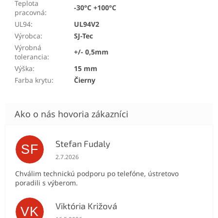
Teplota
-30°C +100°C
pracovná
:
UL94
:
UL94V2
Výrobca
:
SJ-Tec
Výrobná
+/- 0,5mm
tolerancia
:
Výška
:
15 mm
Farba krytu
:
Čierny
Stefan Fudaly
SF
Hodnotenie obchodu je 5 z 5 hviezdičiek.
2.7.2026
Chválim technickú podporu po telefóne, ústretovo
poradili s výberom.
Viktória Križová
VK
Hodnotenie obchodu je 5 z 5 hviezdičiek.