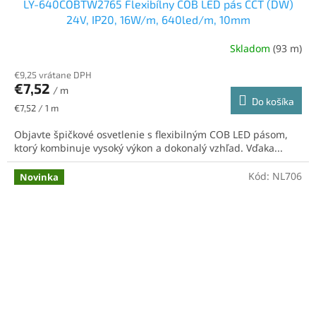
LY-640COBTW2765 Flexibílny COB LED pás CCT (DW)
24V, IP20, 16W/m, 640led/m, 10mm
Skladom
(93 m)
€9,25 vrátane DPH
€7,52
/ m
Do košíka
Jednotková
€7,52 / 1 m
cena:
Objavte špičkové osvetlenie s flexibilným COB LED pásom,
ktorý kombinuje vysoký výkon a dokonalý vzhľad. Vďaka...
Kód:
NL706
Novinka