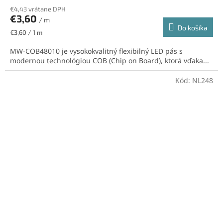
€4,43 vrátane DPH
€3,60
/ m
Do košíka
Jednotková
€3,60 / 1 m
cena:
MW-COB48010 je vysokokvalitný flexibilný LED pás s
modernou technológiou COB (Chip on Board), ktorá vďaka...
Kód:
NL248