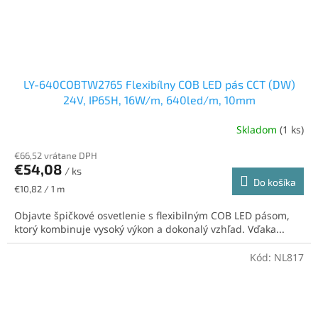
LY-640COBTW2765 Flexibílny COB LED pás CCT (DW)
24V, IP65H, 16W/m, 640led/m, 10mm
Skladom
(1 ks)
€66,52 vrátane DPH
€54,08
/ ks
Do košíka
Jednotková
€10,82 / 1 m
cena:
Objavte špičkové osvetlenie s flexibilným COB LED pásom,
ktorý kombinuje vysoký výkon a dokonalý vzhľad. Vďaka...
Kód:
NL817