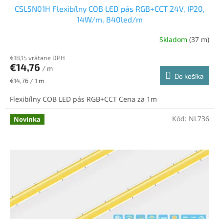
CSL5N01H Flexibílny COB LED pás RGB+CCT 24V, IP20,
14W/m, 840led/m
Skladom
(37 m)
€18,15 vrátane DPH
€14,76
/ m
Do košíka
Jednotková
€14,76 / 1 m
cena:
Flexibílny COB LED pás RGB+CCT Cena za 1m
Kód:
NL736
Novinka