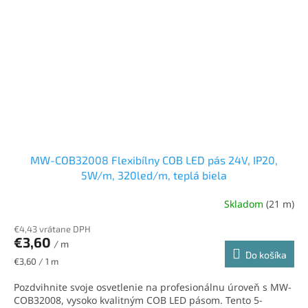
MW-COB32008 Flexibílny COB LED pás 24V, IP20,
5W/m, 320led/m, teplá biela
Skladom
(21 m)
€4,43 vrátane DPH
€3,60
/ m
Do košíka
Jednotková
€3,60 / 1 m
cena:
Pozdvihnite svoje osvetlenie na profesionálnu úroveň s MW-
COB32008, vysoko kvalitným COB LED pásom. Tento 5-