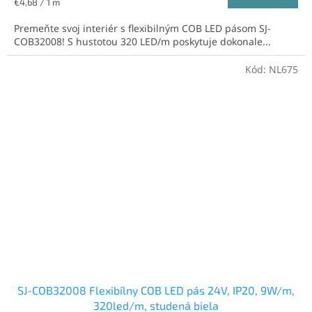
Jednotková
€4,68 / 1 m
cena:
Premeňte svoj interiér s flexibilným COB LED pásom SJ-
COB32008! S hustotou 320 LED/m poskytuje dokonale...
Kód:
NL675
SJ-COB32008 Flexibílny COB LED pás 24V, IP20, 9W/m,
320led/m, studená biela