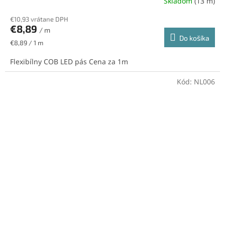
Skladom
(13 m)
€10,93 vrátane DPH
€8,89
/ m
Do košíka
Jednotková
€8,89 / 1 m
cena:
Flexibílny COB LED pás Cena za 1m
Kód:
NL006