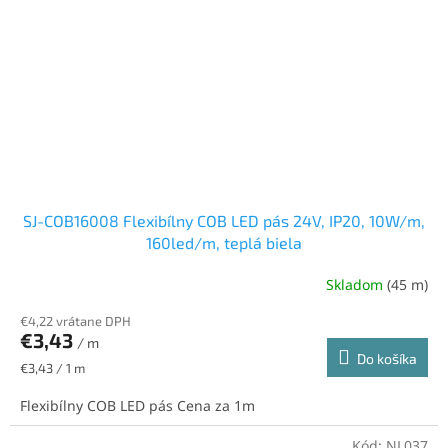
SJ-COB16008 Flexibílny COB LED pás 24V, IP20, 10W/m,
160led/m, teplá biela
Skladom
(45 m)
€4,22 vrátane DPH
€3,43
/ m
Do košíka
Jednotková
€3,43 / 1 m
cena:
Flexibílny COB LED pás Cena za 1m
Kód:
NL037