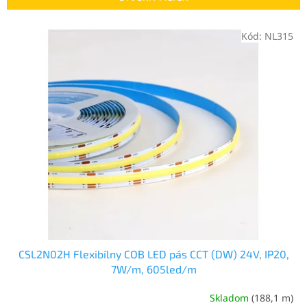
p
r
V
Kód:
NL315
o
ý
d
p
u
i
k
s
t
p
o
r
v
o
d
u
k
t
o
v
CSL2N02H Flexibílny COB LED pás CCT (DW) 24V, IP20,
7W/m, 605led/m
Skladom
(188,1 m)
Priemerné