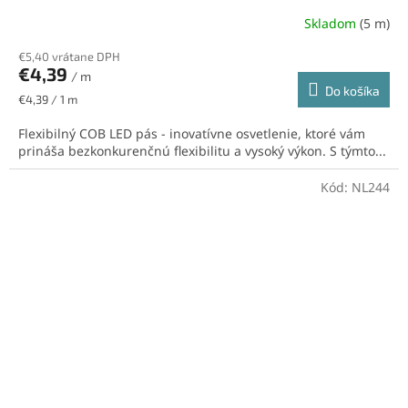
Skladom
(5 m)
€5,40 vrátane DPH
€4,39
/ m
Do košíka
Jednotková
€4,39 / 1 m
cena:
Flexibilný COB LED pás - inovatívne osvetlenie, ktoré vám
prináša bezkonkurenčnú flexibilitu a vysoký výkon. S týmto...
Kód:
NL244