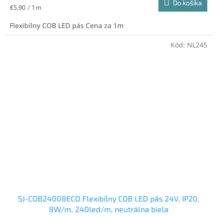
Do košíka
Jednotková
€5,90 / 1 m
cena:
Flexibílny COB LED pás Cena za 1m
Kód:
NL245
SJ-COB24008ECO Flexibílny COB LED pás 24V, IP20,
8W/m, 240led/m, neutrálna biela