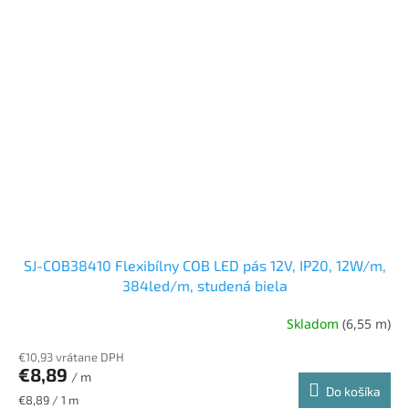
SJ-COB38410 Flexibílny COB LED pás 12V, IP20, 12W/m,
384led/m, studená biela
Skladom
(6,55 m)
€10,93 vrátane DPH
€8,89
/ m
Do košíka
Jednotková
€8,89 / 1 m