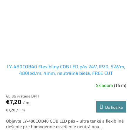
LY-480COB40 Flexibílny COB LED pás 24V, IP20, 5W/m,
480led/m, 4mm, neutrálna biela, FREE CUT
Skladom
(16 m)
€8,86 vrátane DPH
€7,20
/ m
Do košíka
Jednotková
€7,20 / 1 m
cena:
Objavte LY-480COB40 COB LED pás – ultra tenké a flexibilné
riešenie pre homogénne osvetlenie neutrálnou...