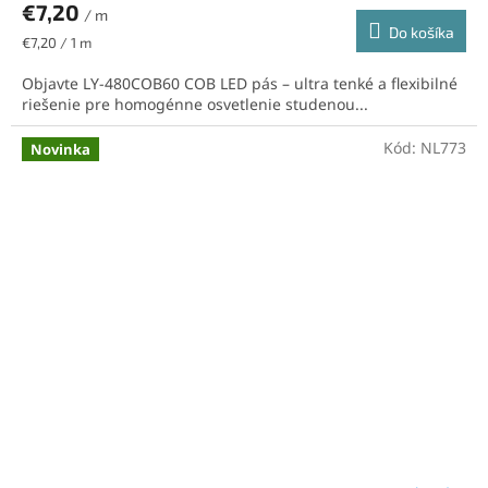
€7,20
/ m
Do košíka
Jednotková
€7,20 / 1 m
cena:
Objavte LY-480COB60 COB LED pás – ultra tenké a flexibilné
riešenie pre homogénne osvetlenie studenou...
Kód:
NL773
Novinka