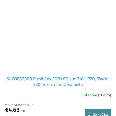
SJ-COB32008 Flexibílny COB LED pás 24V, IP20, 9W/m,
320led/m, neutrálna biela
Skladom
(104 m)
€5,76 vrátane DPH
€4,68
/ m
Do košíka