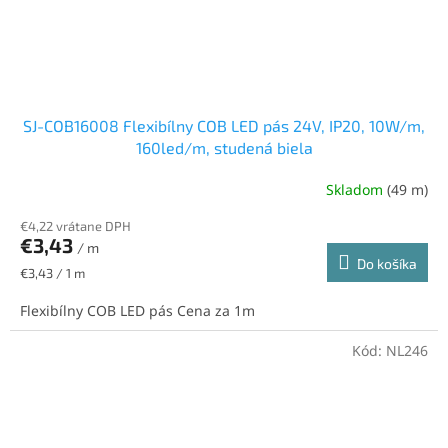
SJ-COB16008 Flexibílny COB LED pás 24V, IP20, 10W/m,
160led/m, studená biela
Skladom
(49 m)
Priemerné
hodnotenie
€4,22 vrátane DPH
produktu
€3,43
je
/ m
Do košíka
5,0
Jednotková
€3,43 / 1 m
z
cena:
5
Flexibílny COB LED pás Cena za 1m
hviezdičiek.
Kód:
NL246