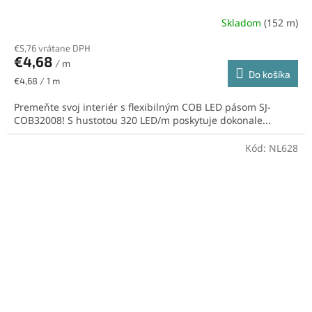
Skladom
(152 m)
€5,76 vrátane DPH
€4,68
/ m
Do košíka
Jednotková
€4,68 / 1 m
cena:
Premeňte svoj interiér s flexibilným COB LED pásom SJ-
COB32008! S hustotou 320 LED/m poskytuje dokonale...
Kód:
NL628