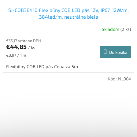
SJ-COB38410 Flexibílny COB LED pás 12V, IP67, 12W/m,
384led/m, neutrálna biela
Skladom
(2 ks)
€55,17 vrátane DPH
€44,85
/ ks
Do košíka
Jednotková
€8,97 / 1 m
cena:
Flexibílny COB LED pás Cena za 5m
Kód:
NL004