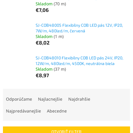
Skladom
(70 m)
€7,06
SJ-COB48005 Flexibílny COB LED pás 12V, IP20,
7W/m, 480led/m, červená
Skladom
(1 m)
€8,02
SJ-COB48010 Flexibílny COB LED pás 24V, IP20,
12W/m, 480led/m, 4500K, neutrálna biela
Skladom
(37 m)
€8,97
R
a
Odporúčame
Najlacnejšie
Najdrahšie
d
e
Najpredávanejšie
Abecedne
n
i
e
OTVORIŤ FILTER