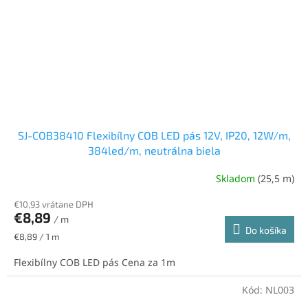
SJ-COB38410 Flexibílny COB LED pás 12V, IP20, 12W/m,
384led/m, neutrálna biela
Skladom
(25,5 m)
€10,93 vrátane DPH
€8,89
/ m
Do košíka
Jednotková
€8,89 / 1 m
cena:
Flexibílny COB LED pás Cena za 1m
Kód:
NL003