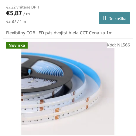
hodnotenie
€7,22 vrátane DPH
produktu
€5,87
je
/ m
Do košíka
5,0
Jednotková
€5,87 / 1 m
z
cena:
5
Flexibílny COB LED pás dvojitá biela CCT Cena za 1m
hviezdičiek.
Kód:
NL566
Novinka