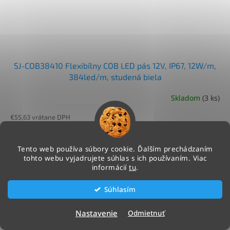
SJ-COB38410 Flexibílny COB LED pás 12V, IP67, 12W/m,
384led/m, studená biela
Skladom
(3 ks)
€55,63 vrátane DPH
€45,23
/ ks
Do košíka
Jednotková
€9,05 / 1 m
Tento web používa súbory cookie. Ďalším prechádzaním
cena:
tohto webu vyjadrujete súhlas s ich používaním. Viac
Flexibílny COB LED pás Cena za 5m
informácií
tu
.
NAČÍTAŤ 24 ĎALŠÍCH
Súhlasím
S
1
3
t
Nastavenie
Odmietnuť
O
r
63
položiek celkom
v
á