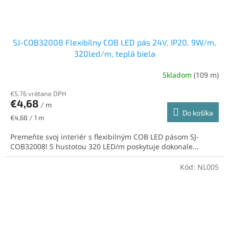
SJ-COB32008 Flexibílny COB LED pás 24V, IP20, 9W/m,
320led/m, teplá biela
Skladom
(109 m)
€5,76 vrátane DPH
€4,68
/ m
Do košíka
Jednotková
€4,68 / 1 m
cena:
Premeňte svoj interiér s flexibilným COB LED pásom SJ-
COB32008! S hustotou 320 LED/m poskytuje dokonale...
Kód:
NL005