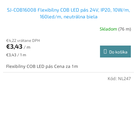
SJ-COB16008 Flexibílny COB LED pás 24V, IP20, 10W/m,
160led/m, neutrálna biela
Skladom
(76 m)
Priemerné
hodnotenie
€4,22 vrátane DPH
produktu
€3,43
je
/ m
Do košíka
5,0
Jednotková
€3,43 / 1 m
z
cena:
5
Flexibílny COB LED pás Cena za 1m
hviezdičiek.
Kód:
NL247