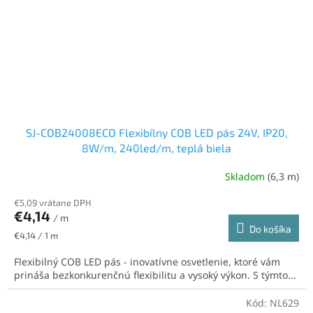
SJ-COB24008ECO Flexibílny COB LED pás 24V, IP20,
8W/m, 240led/m, teplá biela
Skladom
(6,3 m)
€5,09 vrátane DPH
€4,14
/ m
Do košíka
Jednotková
€4,14 / 1 m
cena:
Flexibilný COB LED pás - inovatívne osvetlenie, ktoré vám
prináša bezkonkurenčnú flexibilitu a vysoký výkon. S týmto...
Kód:
NL629