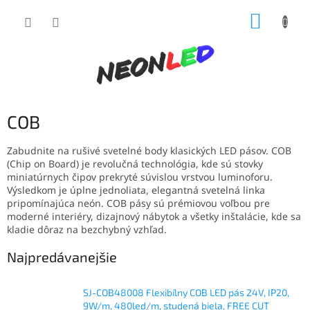
Prejsť
NÁKUP
na
obsah
KOŠÍK
COB
Zabudnite na rušivé svetelné body klasických LED pásov. COB
(Chip on Board) je revolučná technológia, kde sú stovky
miniatúrnych čipov prekryté súvislou vrstvou luminoforu.
Výsledkom je úplne jednoliata, elegantná svetelná linka
pripomínajúca neón. COB pásy sú prémiovou voľbou pre
moderné interiéry, dizajnový nábytok a všetky inštalácie, kde sa
kladie dôraz na bezchybný vzhľad.
Najpredávanejšie
SJ-COB48008 Flexibílny COB LED pás 24V, IP20,
9W/m, 480led/m, studená biela, FREE CUT