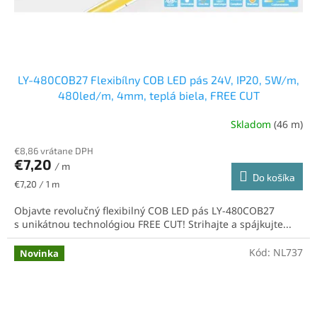
LY-480COB27 Flexibílny COB LED pás 24V, IP20, 5W/m,
480led/m, 4mm, teplá biela, FREE CUT
Skladom
(46 m)
€8,86 vrátane DPH
€7,20
/ m
Do košíka
Jednotková
€7,20 / 1 m
cena:
Objavte revolučný flexibilný COB LED pás LY-480COB27
s unikátnou technológiou FREE CUT! Strihajte a spájkujte...
Kód:
NL737
Novinka