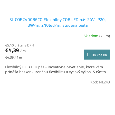
SJ-COB24008ECO Flexibílny COB LED pás 24V, IP20,
8W/m, 240led/m, studená biela
Skladom
(75 m)
€5,40 vrátane DPH
€4,39
/ m
Do košíka
Jednotková
€4,39 / 1 m
cena:
Flexibilný COB LED pás - inovatívne osvetlenie, ktoré vám
prináša bezkonkurenčnú flexibilitu a vysoký výkon. S týmto...
Kód:
NL243