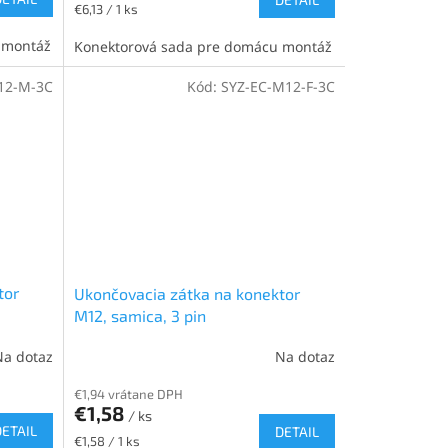
Jednotková
€6,13 / 1 ks
cena:
 montáž
Konektorová sada pre domácu montáž
12-M-3C
Kód:
SYZ-EC-M12-F-3C
tor
Ukončovacia zátka na konektor
M12, samica, 3 pin
Na dotaz
Na dotaz
€1,94 vrátane DPH
€1,58
/ ks
DETAIL
DETAIL
Jednotková
€1,58 / 1 ks