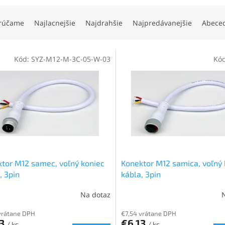
rúčame
Najlacnejšie
Najdrahšie
Najpredávanejšie
Abece
Kód:
SYZ-M12-M-3C-05-W-03
Kó
tor M12 samec, voľný koniec
Konektor M12 samica, voľný 
, 3pin
kábla, 3pin
Na dotaz
vrátane DPH
€7,54 vrátane DPH
13
€6,13
/ ks
/ ks