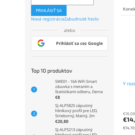
cena:
Konek
PRIHLÁSIŤ SA
Nová registrácia
Zabudnuté heslo
alebo
Prihlásiť sa cez Google
Top 10 produktov
SWE01 - 16A WiFi Smart
Y roz
zásuvka s meraním a
štatistikami odberu, čierna
€8
SJ-ALP5825 zápustný
hliníkový profil pre LED,
€18,08
Strieborný, Matný, 2m
€14
€20,80
Jednot
€14,70 
SJ-ALP5213 zápustný
cena:
hliníkový profil pre LED,