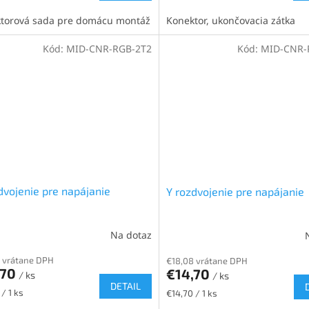
cena:
torová sada pre domácu montáž
Konektor, ukončovacia zátka
Kód:
MID-CNR-RGB-2T2
Kód:
MID-CNR-
dvojenie pre napájanie
Y rozdvojenie pre napájanie
Na dotaz
 vrátane DPH
€18,08 vrátane DPH
,70
€14,70
/ ks
/ ks
DETAIL
ková
Jednotková
/ 1 ks
€14,70 / 1 ks
cena: