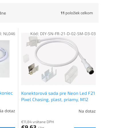
11
položiek celkom
dne
d:
NL046
Kód:
DIY-SN-FR-21-D-02-SM-D3-03
koniec
Konektorová sada pre Neon Led F21
Pixel Chasing, plast, priamy, M12
samec priamy, ľavý, 0,3m
Na dotaz
Na dotaz
€11,84 vrátane DPH
€9,63
/ ks