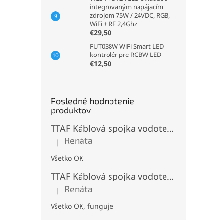
integrovaným napájacím
zdrojom 75W / 24VDC, RGB,
WiFi + RF 2,4Ghz
€29,50
FUT038W WiFi Smart LED
kontrolér pre RGBW LED
€12,50
Posledné hodnotenie
produktov
TTAF Káblová spojka vodotesná IP68, Typu "T" , 3 pinová, 20A, 2,5mm², M20
Renáta
|
Hodnotenie produktu je 5 z 5 hviezdičiek.
Všetko OK
TTAF Káblová spojka vodotesná IP68, "I" Priama, 3 pinová, 20A, 2,5mm², M20
Renáta
|
Hodnotenie produktu je 5 z 5 hviezdičiek.
Všetko OK, funguje