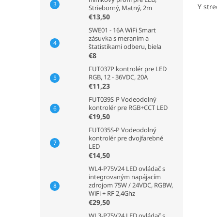
Y str
Strieborný, Matný, 2m
€13,50
SWE01 - 16A WiFi Smart
zásuvka s meraním a
štatistikami odberu, biela
€8
FUT037P kontrolér pre LED
RGB, 12 - 36VDC, 20A
€11,23
FUT039S-P Vodeodolný
kontrolér pre RGB+CCT LED
€19,50
FUT035S-P Vodeodolný
kontrolér pre dvojfarebné
LED
€14,50
WL4-P75V24 LED ovládač s
integrovaným napájacím
zdrojom 75W / 24VDC, RGBW,
WiFi + RF 2,4Ghz
€29,50
WL3-P75V24 LED ovládač s