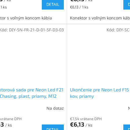
DETAIL
ková
Jednotková
 1 ks
€6,13 / 1 ks
cena:
tor s voľným koncom kábla
Konektor s voľným koncom káb
Kód:
DIY-SN-FR-21-D-01-SF-D3-03
Kód:
DIY-SC
torová sada pre Neon Led F21
Ukončenie pre Neon Led F15 
 Chasing, plast, priamy, M12
kov, priamy
a priamy, pravý, 0,3m
Na dotaz
 vrátane DPH
€7,54 vrátane DPH
63
€6,13
/ ks
/ ks
DETAIL