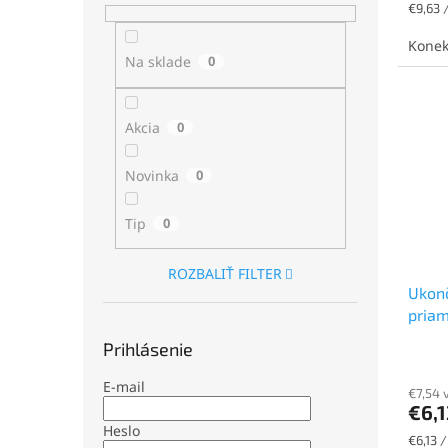
Jednot
€9,63 /
cena:
Konek
Na sklade
0
Akcia
0
Novinka
0
Tip
0
ROZBALIŤ FILTER
Ukonč
priam
Prihlásenie
E-mail
€7,54 
€6,
Heslo
Jednot
€6,13 /