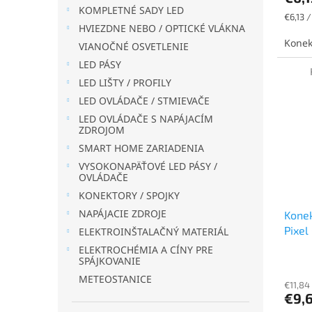
KOMPLETNÉ SADY LED
Jednot
€6,13 /
HVIEZDNE NEBO / OPTICKÉ VLÁKNA
cena:
Konek
VIANOČNÉ OSVETLENIE
LED PÁSY
LED LIŠTY / PROFILY
LED OVLÁDAČE / STMIEVAČE
LED OVLÁDAČE S NAPÁJACÍM
ZDROJOM
SMART HOME ZARIADENIA
VYSOKONAPÄŤOVÉ LED PÁSY /
OVLÁDAČE
KONEKTORY / SPOJKY
NAPÁJACIE ZDROJE
Konek
Pixel
ELEKTROINŠTALAČNÝ MATERIÁL
samic
ELEKTROCHÉMIA A CÍNY PRE
SPÁJKOVANIE
METEOSTANICE
€11,84
€9,