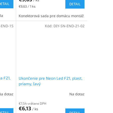
DETAIL
DETAIL
Jednotková
€9,63 / 1 ks
cena:
la
Konektorová sada pre domácu montáž
-END-15
Kód:
DIY-SN-END-21-02
a F21,
Ukončenie pre Neon Led F21, plast,
priamy, ľavý
Na dotaz
Na dotaz
€7,54 vrátane DPH
€6,13
/ ks
DETAIL
DETAIL