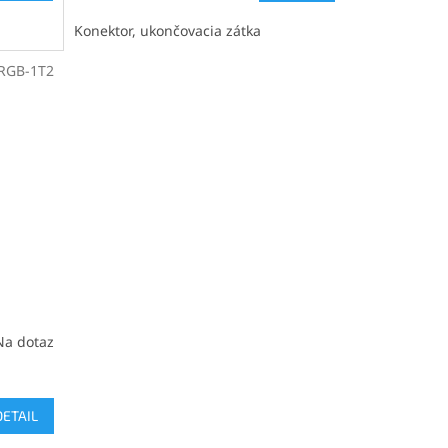
cena:
Konektor, ukončovacia zátka
RGB-1T2
Na dotaz
DETAIL