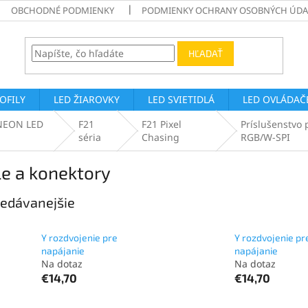
OBCHODNÉ PODMIENKY
PODMIENKY OCHRANY OSOBNÝCH ÚDA
HĽADAŤ
ROFILY
LED ŽIAROVKY
LED SVIETIDLÁ
LED OVLÁDAČE
 NEON LED
F21
F21 Pixel
Príslušenstvo 
séria
Chasing
RGB/W-SPI
e a konektory
edávanejšie
Y rozdvojenie pre
Y rozdvojenie pr
napájanie
napájanie
Na dotaz
Na dotaz
€14,70
€14,70