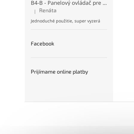
B4-B - Panelový ovládač pre RGB+CCT LED, Čierny, Batériový 2xAAA (3V), Magnetický, RF 2,4GHz, 4 zóny
Renáta
|
Hodnotenie produktu je 5 z 5 hviezdičiek.
Jednoduché použitie, super vyzerá
Facebook
Prijímame online platby
Z
á
p
ä
t