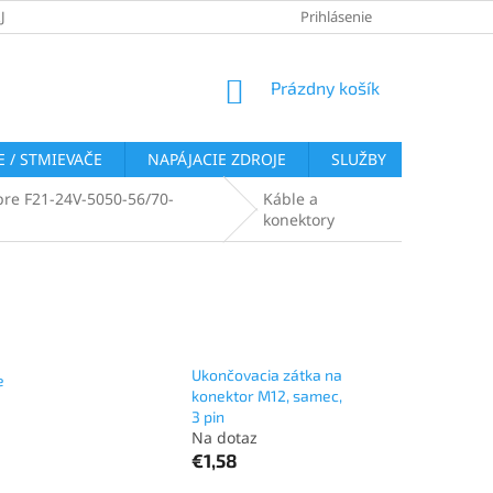
JOV
REKLAMAČNÝ PORIADOK
VRÁTENIE TOVARU
Prihlásenie
COOKI
NÁKUPNÝ
Prázdny košík
KOŠÍK
 / STMIEVAČE
NAPÁJACIE ZDROJE
SLUŽBY
BLOG
pre F21-24V-5050-56/70-
Káble a
konektory
Ukončovacia zátka na
e
konektor M12, samec,
3 pin
Na dotaz
€1,58