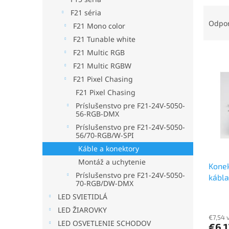
R
F21 séria
a
Odpo
F21 Mono color
d
F21 Tunable white
e
F21 Multic RGB
V
n
ý
F21 Multic RGBW
i
p
e
F21 Pixel Chasing
i
p
F21 Pixel Chasing
s
r
Príslušenstvo pre F21-24V-5050-
p
o
56-RGB-DMX
r
d
Príslušenstvo pre F21-24V-5050-
o
u
56/70-RGB/W-SPI
d
k
Káble a konektory
u
t
Montáž a uchytenie
Konek
k
o
Príslušenstvo pre F21-24V-5050-
kábla
t
v
70-RGB/DW-DMX
o
LED SVIETIDLÁ
v
LED ŽIAROVKY
€7,54 
LED OSVETLENIE SCHODOV
€6,