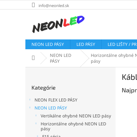
Prejsť
info@neonled.sk
na
obsah
NEON LED PÁSY
LED PÁSY
LED LIŠTY / P
NEON LED
Horizontálne ohybné
Domov
PÁSY
pásy
B
Kábl
o
Preskočiť
č
Kategórie
kategórie
Najpr
n
ý
NEON FLEX LED PÁSY
p
NEON LED PÁSY
a
Vertikálne ohybné NEON LED pásy
n
e
Horizontálne ohybné NEON LED
pásy
l
F15 séria