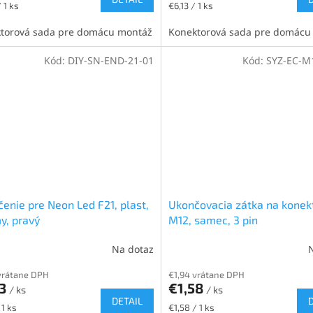
ková
Jednotková
 1 ks
€6,13 / 1 ks
cena:
torová sada pre domácu montáž
Konektorová sada pre domácu
Kód:
DIY-SN-END-21-01
Kód:
SYZ-EC-M
enie pre Neon Led F21, plast,
Ukončovacia zátka na konek
y, pravý
M12, samec, 3 pin
Na dotaz
vrátane DPH
€1,94 vrátane DPH
13
€1,58
/ ks
/ ks
DETAIL
ková
Jednotková
 1 ks
€1,58 / 1 ks